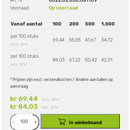
Art. nr.
0022.02.050.081109
Voorraad
Op voorraad
Vanaf aantal
100
200
500
1.000
per 100 stuks
69,44
55,55
41,67
34,72
EXCL. BTW
per 100 stuks
84,03
67,22
50,42
42,01
INCL. BTW
* Prijzen zijn excl. verzendkosten / Andere aantallen op
aanvraag
kr 69,44
EXCL. BTW
kr 84,03
INCL. BTW
-
+
In winkelmand