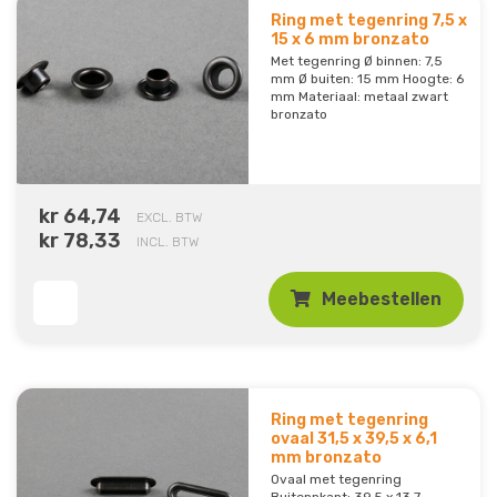
Ring met tegenring 7,5 x
15 x 6 mm bronzato
Met tegenring Ø binnen: 7,5
mm Ø buiten: 15 mm Hoogte: 6
mm Materiaal: metaal zwart
bronzato
kr 64,74
EXCL. BTW
kr 78,33
INCL. BTW
Meebestellen
Ring met tegenring
ovaal 31,5 x 39,5 x 6,1
mm bronzato
Ovaal met tegenring