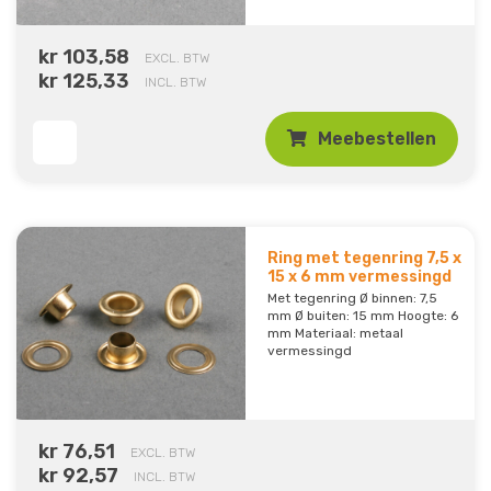
kr 103,58
EXCL. BTW
kr 125,33
INCL. BTW
Meebestellen
Ring met tegenring 7,5 x
15 x 6 mm vermessingd
Met tegenring Ø binnen: 7,5
mm Ø buiten: 15 mm Hoogte: 6
mm Materiaal: metaal
vermessingd
kr 76,51
EXCL. BTW
kr 92,57
INCL. BTW