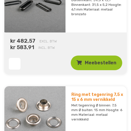
Buitennkant: 39,5 x 13,7
Binnenkant: 31,5 x 5,2 Hoogte:
6,1 mm Materiaal: metaal
bronzato
kr 482,57
EXCL. BTW
kr 583,91
INCL. BTW
Meebestellen
Ring met tegenring 7,5 x
15 x 6 mm vernikkeld
Met tegenring Ø binnen: 7,5
mm Ø buiten: 15 mm Hoogte: 6
mm Materiaal: metaal
vernikkeld