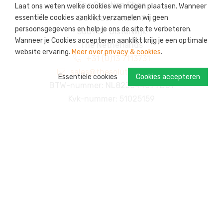
The Solution Shop
Laat ons weten welke cookies we mogen plaatsen. Wanneer
essentiële cookies aanklikt verzamelen wij geen
De Nedervonder 7
persoonsgegevens en help je ons de site te verbeteren.
5061 JP Oisterwijk
Wanneer je Cookies accepteren aanklikt krijg je een optimale
The Netherlands
website ervaring.
Meer over privacy & cookies
.
+31 (0)13 7113731
sales@thesolutionshop.nl
Essentiële cookies
Cookies accepteren
BTW-nummer: NL823044099B01
Kvk-nummer: 51025159
Gebruikersinfo
Over The Solution Shop
MVO
Betalen
Retourneren
Bezorgen
Uw account