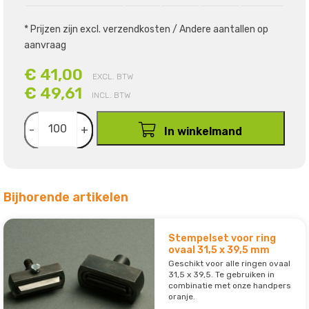
* Prijzen zijn excl. verzendkosten / Andere aantallen op
aanvraag
€ 41,00
EXCL. BTW
€ 49,61
INCL. BTW
-
+
In winkelmand
Bijhorende artikelen
Stempelset voor ring
ovaal 31,5 x 39,5 mm
Geschikt voor alle ringen ovaal
31,5 x 39,5. Te gebruiken in
combinatie met onze handpers
oranje.