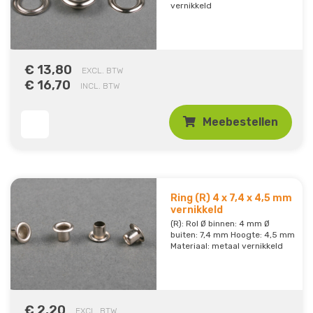
vernikkeld
€ 13,80
EXCL. BTW
€ 16,70
INCL. BTW
Meebestellen
Ring (R) 4 x 7,4 x 4,5 mm
vernikkeld
(R): Rol Ø binnen: 4 mm Ø
buiten: 7,4 mm Hoogte: 4,5 mm
Materiaal: metaal vernikkeld
€ 2,20
EXCL. BTW