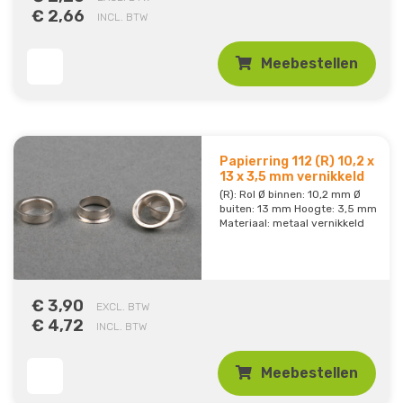
€ 2,66
INCL. BTW
Meebestellen
Papierring 112 (R) 10,2 x
13 x 3,5 mm vernikkeld
(R): Rol Ø binnen: 10,2 mm Ø
buiten: 13 mm Hoogte: 3,5 mm
Materiaal: metaal vernikkeld
€ 3,90
EXCL. BTW
€ 4,72
INCL. BTW
Meebestellen