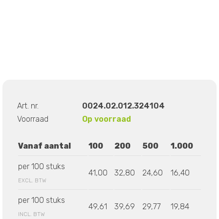
Art. nr.
0024.02.012.324104
Voorraad
Op voorraad
Vanaf aantal
100
200
500
1.000
per 100 stuks
41,00
32,80
24,60
16,40
EXCL. BTW
per 100 stuks
49,61
39,69
29,77
19,84
INCL. BTW