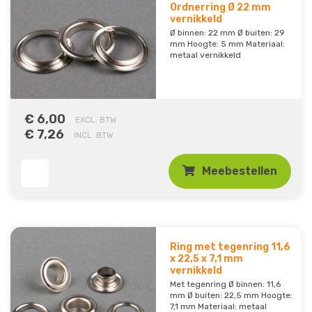
Ordnerring Ø 22 mm
vernikkeld
Ø binnen: 22 mm Ø buiten: 29
mm Hoogte: 5 mm Materiaal:
metaal vernikkeld
€ 6,00
EXCL. BTW
€ 7,26
INCL. BTW
Meebestellen
Ring met tegenring 11,6
x 22,5 x 7,1 mm
vernikkeld
Met tegenring Ø binnen: 11,6
mm Ø buiten: 22,5 mm Hoogte:
7,1 mm Materiaal: metaal