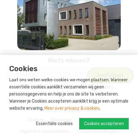
Niets missen?
Cookies
Laat ons weten welke cookies we mogen plaatsen. Wanneer
Ik ga akkoord met
de privacy policy
essentiële cookies aanklikt verzamelen wij geen
persoonsgegevens en help je ons de site te verbeteren.
Wanneer je Cookies accepteren aanklikt krijg je een optimale
website ervaring.
Meer over privacy & cookies
.
© 2026 The Solution Shop
Sitemap
Disclaimer
Privacy Policy
Essentiële cookies
Cookies accepteren
Algemene voorwaarden
Cookie-instellingen