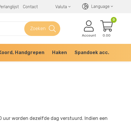
Language
erlanglijst
Contact
Valuta
0
Zoeken
Account
0.00
Koord, Handgrepen
Haken
Spandoek acc.
 uur worden dezelfde dag verstuurd. Indien een