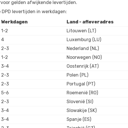
rvoor gelden afwijkende levertijden.
 DPD levertijden in werkdagen:
Werkdagen
Land - afleveradres
1-2
Litouwen (LT)
4
Luxemburg (LU)
2-3
Nederland (NL)
1-2
Noorwegen (NO)
3-4
Oostenrijk (AT)
2-3
Polen (PL)
2-3
Portugal (PT)
5-6
Roemenië (RO)
2-3
Slovenië (SI)
3-4
Slowakije (SK)
3-4
Spanje (ES)