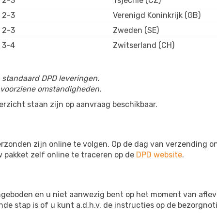
2-3
Tsjechië (CZ)
2-3
Verenigd Koninkrijk (GB)
2-3
Zweden (SE)
3-4
Zwitserland (CH)
p standaard DPD leveringen.
 onvoorziene omstandigheden.
erzicht staan zijn op aanvraag beschikbaar.
rzonden zijn online te volgen. Op de dag van verzending on
 pakket zelf online te traceren op de
DPD website
.
ngeboden en u niet aanwezig bent op het moment van afleve
e stap is of u kunt a.d.h.v. de instructies op de bezorgnoti