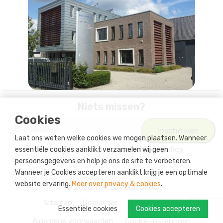
Niets missen?
Cookies
Laat ons weten welke cookies we mogen plaatsen. Wanneer
Ik ga akkoord met
de privacy policy
essentiële cookies aanklikt verzamelen wij geen
persoonsgegevens en help je ons de site te verbeteren.
Wanneer je Cookies accepteren aanklikt krijg je een optimale
website ervaring.
Meer over privacy & cookies
.
© 2026 The Solution Shop
Sitemap
Disclaimer
Privacy Policy
Essentiële cookies
Cookies accepteren
Algemene voorwaarden
Cookie-instellingen