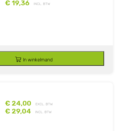
€ 19,36
INCL. BTW
In winkelmand
€ 24,00
EXCL. BTW
€ 29,04
INCL. BTW