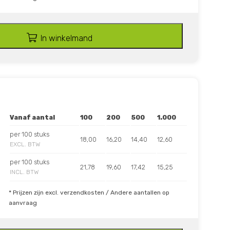
In winkelmand
Vanaf aantal
100
200
500
1.000
per 100 stuks
18,00
16,20
14,40
12,60
EXCL. BTW
per 100 stuks
21,78
19,60
17,42
15,25
INCL. BTW
* Prijzen zijn excl. verzendkosten / Andere aantallen op
aanvraag