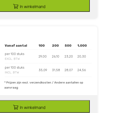
In winkelmand
Vanaf aantal
100
200
500
1.000
per 100 stuks
29,00
26,10
23,20
20,30
EXCL. BTW
per 100 stuks
35,09
31,58
28,07
24,56
INCL. BTW
* Prijzen zijn excl. verzendkosten / Andere aantallen op
aanvraag
In winkelmand