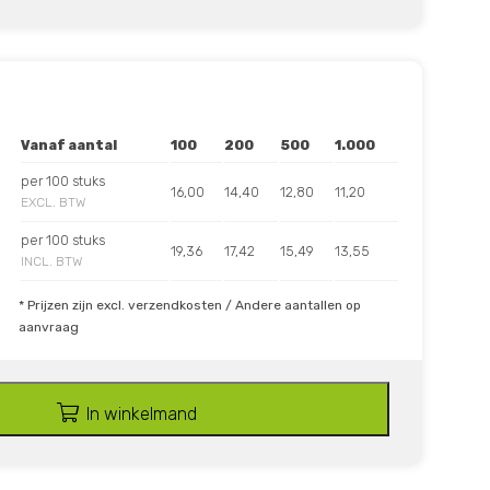
Vanaf aantal
100
200
500
1.000
per 100 stuks
16,00
14,40
12,80
11,20
EXCL. BTW
per 100 stuks
19,36
17,42
15,49
13,55
INCL. BTW
* Prijzen zijn excl. verzendkosten / Andere aantallen op
aanvraag
In winkelmand