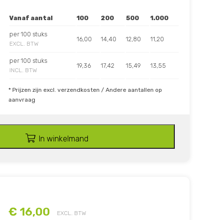
Vanaf aantal
100
200
500
1.000
per 100 stuks
16,00
14,40
12,80
11,20
EXCL. BTW
per 100 stuks
19,36
17,42
15,49
13,55
INCL. BTW
* Prijzen zijn excl. verzendkosten / Andere aantallen op
aanvraag
In winkelmand
€ 16,00
EXCL. BTW