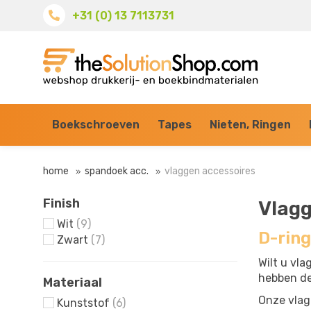
+31 (0) 13 7113731
Boekschroeven
Tapes
Nieten, Ringen
home
spandoek acc.
vlaggen accessoires
Finish
Vlagg
Wit
(9)
D-rin
Zwart
(7)
Wilt u vl
hebben de
Materiaal
Onze vlag
Kunststof
(6)