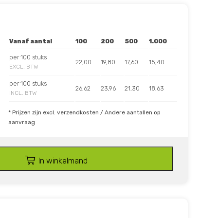
Vanaf aantal
100
200
500
1.000
per 100 stuks
22,00
19,80
17,60
15,40
EXCL. BTW
per 100 stuks
26,62
23,96
21,30
18,63
INCL. BTW
* Prijzen zijn excl. verzendkosten / Andere aantallen op
aanvraag
In winkelmand