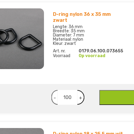
D-ring nylon 36 x 35 mm
zwart
Lengte: 36 mm
Breedte: 35 mm
Diameter: 7 mm
Materiaal: nylon
Kleur: zwart
Art. nr.
0179.06.100.073655
Voorraad
Op voorraad
-
+
D-ring nylon 18 x 25,5 mm wit