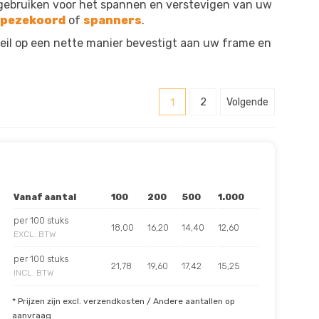
 gebruiken voor het spannen en verstevigen van uw
apezekoord
of
spanners
.
zeil op een nette manier bevestigt aan uw frame en
1
2
Volgende
Vanaf aantal
100
200
500
1.000
per 100 stuks
18,00
16,20
14,40
12,60
EXCL. BTW
per 100 stuks
21,78
19,60
17,42
15,25
INCL. BTW
* Prijzen zijn excl. verzendkosten / Andere aantallen op
aanvraag