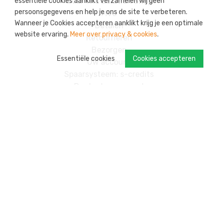
essentiële cookies aanklikt verzamelen wij geen
Over The Solution Shop
persoonsgegevens en help je ons de site te verbeteren.
MVO
Wanneer je Cookies accepteren aanklikt krijg je een optimale
Betalen
website ervaring.
Meer over privacy & cookies
.
Retourneren
Bezorgen
Essentiële cookies
Cookies accepteren
Uw account
Spaarsysteem: s-credits
Producten op maat
Contact