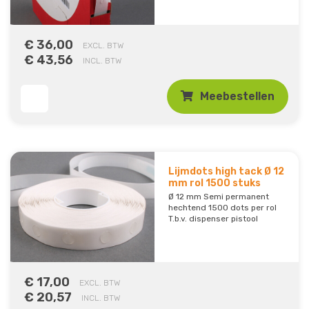
€ 36,00
EXCL. BTW
€ 43,56
INCL. BTW
Meebestellen
Lijmdots high tack Ø 12
mm rol 1500 stuks
Ø 12 mm Semi permanent
hechtend 1500 dots per rol
T.b.v. dispenser pistool
€ 17,00
EXCL. BTW
€ 20,57
INCL. BTW