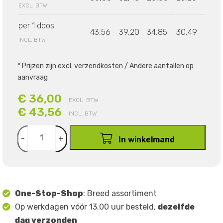
EXCL. BTW
per 1 doos
43,56
39,20
34,85
30,49
INCL. BTW
* Prijzen zijn excl. verzendkosten / Andere aantallen op
aanvraag
€ 36,00
EXCL. BTW
€ 43,56
INCL. BTW
-
+
In winkelmand
One-Stop-Shop
: Breed assortiment
Op werkdagen vóór 13.00 uur besteld,
dezelfde
dag verzonden