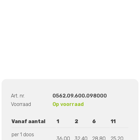
Art. nr.
0562.09.600.098000
Voorraad
Op voorraad
Vanaf aantal
1
2
6
11
per 1 doos
36,00
32,40
28,80
25,20