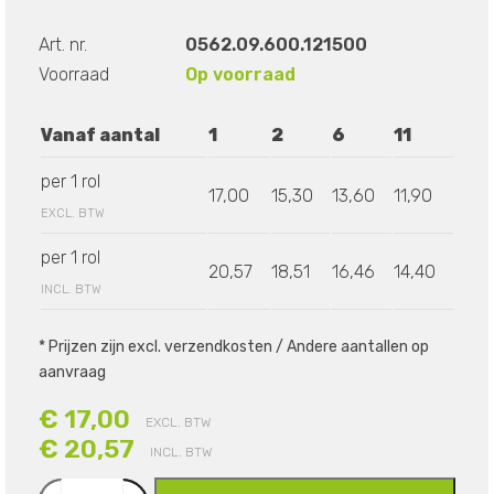
Art. nr.
0562.09.600.121500
Voorraad
Op voorraad
Vanaf aantal
1
2
6
11
per 1 rol
17,00
15,30
13,60
11,90
EXCL. BTW
per 1 rol
20,57
18,51
16,46
14,40
INCL. BTW
* Prijzen zijn excl. verzendkosten / Andere aantallen op
aanvraag
€ 17,00
EXCL. BTW
€ 20,57
INCL. BTW