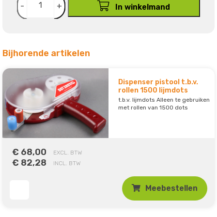
-
+
In winkelmand
Bijhorende artikelen
Dispenser pistool t.b.v.
rollen 1500 lijmdots
t.b.v. lijmdots Alleen te gebruiken
met rollen van 1500 dots
€ 68,00
EXCL. BTW
€ 82,28
INCL. BTW
Meebestellen