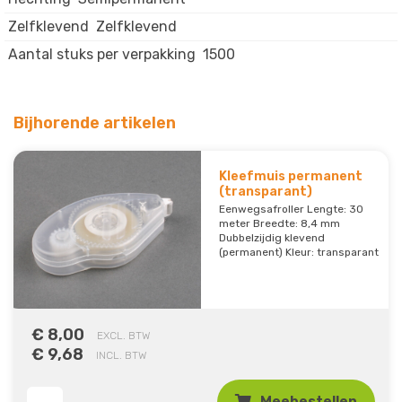
Zelfklevend
Zelfklevend
Aantal stuks per verpakking
1500
Bijhorende artikelen
Kleefmuis permanent
(transparant)
Eenwegsafroller Lengte: 30
meter Breedte: 8,4 mm
Dubbelzijdig klevend
(permanent) Kleur: transparant
€ 8,00
EXCL. BTW
€ 9,68
INCL. BTW
Meebestellen