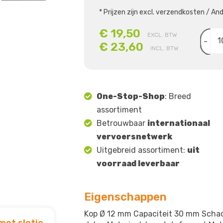
* Prijzen zijn excl. verzendkosten / A
€ 19,50
EXCL. BTW
-
€ 23,60
INCL. BTW
One-Stop-Shop
: Breed
assortiment
Betrouwbaar
internationaal
vervoersnetwerk
Uitgebreid assortiment:
uit
voorraad leverbaar
Eigenschappen
Kop Ø 12 mm Capaciteit 30 mm Scha
met slotje