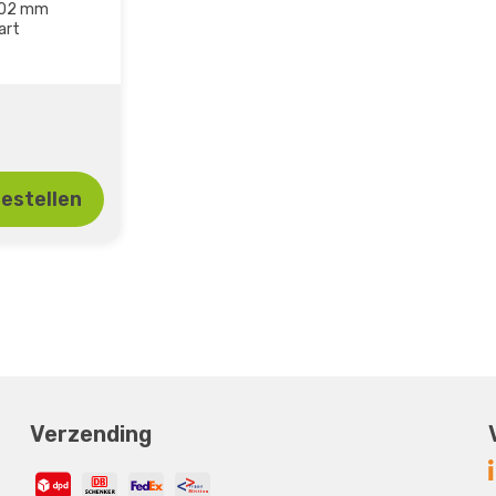
102 mm
art
estellen
Verzending