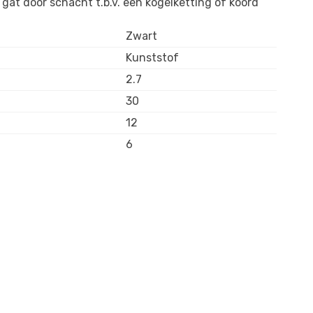
 gat door schacht t.b.v. een kogelketting of koord
Zwart
Kunststof
2.7
30
12
6