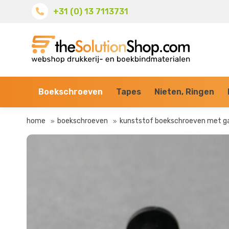
+31 (0) 13 7113731
Boekschroeven
Tapes
Nieten, Ringen
home
boekschroeven
kunststof boekschroeven met g