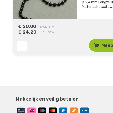
Ø 2,4 mm Lengte 
Materiaal: staal zw
€ 20,00
EXCL. BTW
€ 24,20
INCL. BTW
Meeb
Makkelijk en veilig betalen