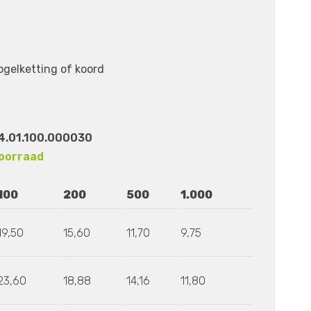
ogelketting of koord
4.01.100.000030
oorraad
100
200
500
1.000
19,50
15,60
11,70
9,75
23,60
18,88
14,16
11,80