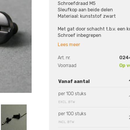
Schroefdraad M5
Sleufkop aan beide delen
Materiaal: kunststof zwart
Met gat door schacht t.b.v. een k
Schroef inbegrepen
Lees meer
Art. nr.
024
Voorraad
Op v
Vanaf aantal
per 100 stuks
EXCL. BTW
per 100 stuks
INCL. BTW