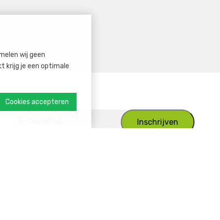
melen wij geen
 krijg je een optimale
Niets missen?
Cookies accepteren
Ik ga akkoord met
de privacy policy