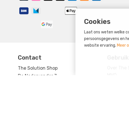
Cookies
Laat ons weten welke co
persoonsgegevens en help
website ervaring.
Meer o
Contact
Gebruik
Over The 
The Solution Shop
MVO
De Nedervonder 7
Betalen
5061 JP Oisterwijk
Retourne
The Netherlands
Bezorgen
+31 (0)13 7113731
Uw accou
sales@thesolutionshop.nl
Spaarsyst
BTW-nummer: NL823044099B01
Producte
Kvk-nummer: 51025159
Contact