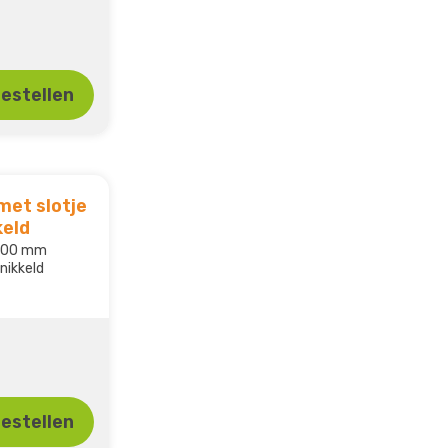
estellen
met slotje
keld
 300 mm
rnikkeld
estellen