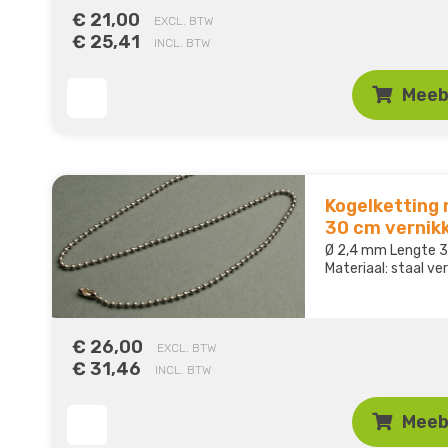
€ 21,00
EXCL. BTW
€ 25,41
INCL. BTW
Meeb
Kogelketting 
30 cm vernik
Ø 2,4 mm Lengte
Materiaal: staal ve
€ 26,00
EXCL. BTW
€ 31,46
INCL. BTW
Meeb