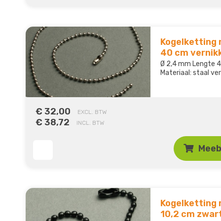
Kogelketting 
40 cm vernik
Ø 2,4 mm Lengte
Materiaal: staal ve
€ 32,00
EXCL. BTW
€ 38,72
INCL. BTW
Meeb
Kogelketting 
10,2 cm zwar