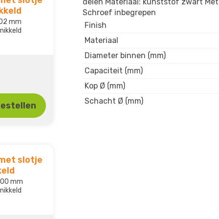
delen Materiaal: kunststof zwart Met
kkeld
Schroef inbegrepen
102 mm
Finish
rnikkeld
Materiaal
Diameter binnen (mm)
Capaciteit (mm)
Kop Ø (mm)
Schacht Ø (mm)
estellen
met slotje
keld
 200 mm
rnikkeld