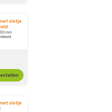
met slotje
keld
 400 mm
rnikkeld
estellen
met slotje
t