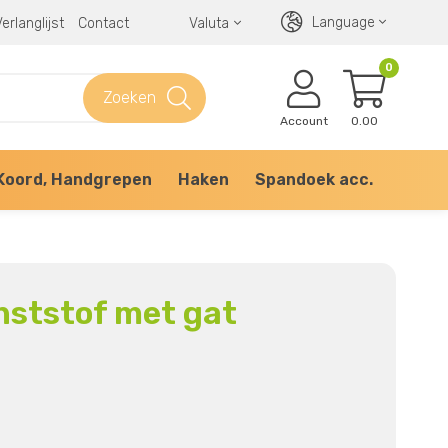
Language
erlanglijst
Contact
Valuta
0
Zoeken
Account
0.00
Koord, Handgrepen
Haken
Spandoek acc.
nststof met gat