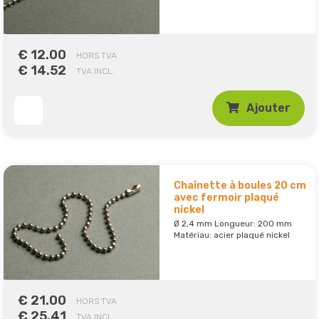
€ 12.00
HORS TVA
€ 14.52
TVA INCL.
Ajouter
Chaînette à boules 20 cm
avec fermoir plaqué
nickel
Ø 2,4 mm Longueur: 200 mm
Matériau: acier plaqué nickel
€ 21.00
HORS TVA
€ 25.41
TVA INCL.