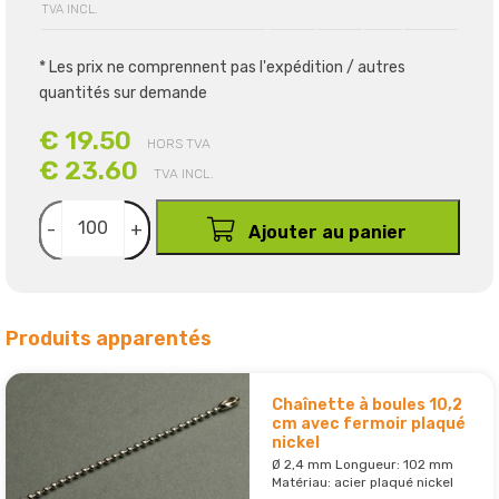
TVA INCL.
* Les prix ne comprennent pas l'expédition / autres
quantités sur demande
€ 19.50
HORS TVA
€ 23.60
TVA INCL.
-
+
Ajouter au panier
Produits apparentés
Chaînette à boules 10,2
cm avec fermoir plaqué
nickel
Ø 2,4 mm Longueur: 102 mm
Matériau: acier plaqué nickel