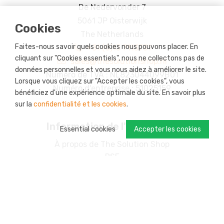
De Nedervonder 7
5061 JP Oisterwijk
Cookies
The Netherlands
Faites-nous savoir quels cookies nous pouvons placer. En
+31 (0)13 7113731
cliquant sur "Cookies essentiels", nous ne collectons pas de
sales@thesolutionshop.nl
données personnelles et vous nous aidez à améliorer le site.
Numéro de TVA : NL823044099B01
Lorsque vous cliquez sur "Accepter les cookies", vous
Numéro d'entreprise : 51025159
bénéficiez d'une expérience optimale du site. En savoir plus
sur la
confidentialité et les cookies
.
Information de l'utilisateur
Essential cookies
Accepter les cookies
À propos de The Solution Shop
RSE
Possibilités de paiement
Retours
Livraison
Votre compte
Programme de fidélisation : s-credits