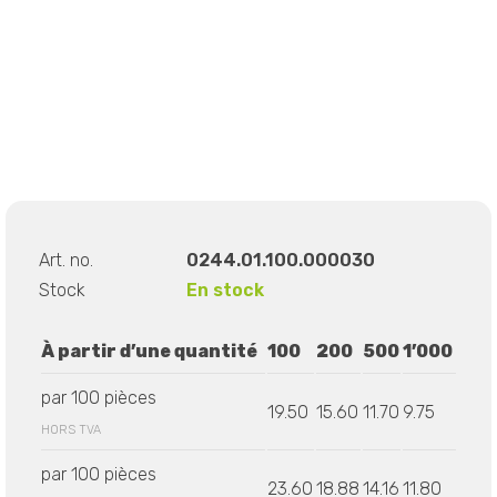
Art. no.
0244.01.100.000030
Stock
En stock
À partir d’une quantité
100
200
500
1’000
par 100 pièces
19.50
15.60
11.70
9.75
HORS TVA
par 100 pièces
23.60
18.88
14.16
11.80