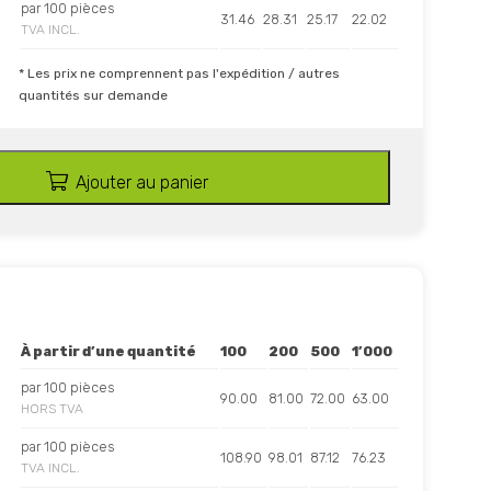
par 100 pièces
31.46
28.31
25.17
22.02
TVA INCL.
* Les prix ne comprennent pas l'expédition / autres
quantités sur demande
Ajouter au panier
À partir d’une quantité
100
200
500
1’000
par 100 pièces
90.00
81.00
72.00
63.00
HORS TVA
par 100 pièces
108.90
98.01
87.12
76.23
TVA INCL.