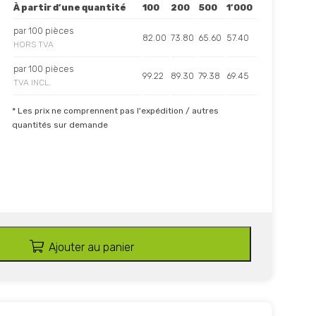
À partir d’une quantité
100
200
500
1’000
par 100 pièces
82.00
73.80
65.60
57.40
HORS TVA
par 100 pièces
99.22
89.30
79.38
69.45
TVA INCL.
* Les prix ne comprennent pas l'expédition / autres
quantités sur demande
Ajouter au panier