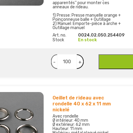
apparentés'' pour monter ces
anneaux de rideau.
1) Presse: Presse manuelle orange +
Poinçonneuse balle + Outillage
2) Manuel: Emporte-pièce à arche +
Outillage manuel
Art. no.
0024.02.050.254409
Stock
En stock
-
+
Oeillet de rideau avec
rondelle 40 x 62 x 11 mm
nickelé
Avec rondelle
Ø intérieur: 40 mm
Ø extérieur: 62 mm
Hauteur: 11 mm
Matériau: métal plaqué nickel