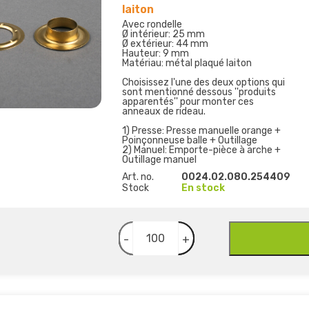
laiton
Avec rondelle
Ø intérieur: 25 mm
Ø extérieur: 44 mm
Hauteur: 9 mm
Matériau: métal plaqué laiton
Choisissez l'une des deux options qui
sont mentionné dessous ''produits
apparentés'' pour monter ces
anneaux de rideau.
1) Presse: Presse manuelle orange +
Poinçonneuse balle + Outillage
2) Manuel: Emporte-pièce à arche +
Outillage manuel
Art. no.
0024.02.080.254409
Stock
En stock
-
+