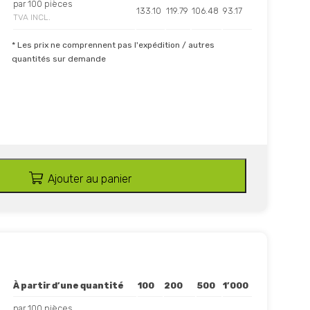
par 100 pièces
133.10
119.79
106.48
93.17
TVA INCL.
* Les prix ne comprennent pas l'expédition / autres
quantités sur demande
Ajouter au panier
À partir d’une quantité
100
200
500
1’000
par 100 pièces