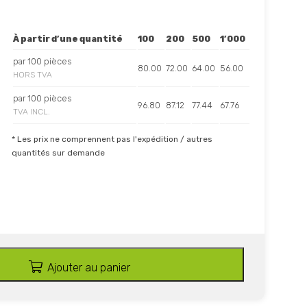
À partir d’une quantité
100
200
500
1’000
par 100 pièces
80.00
72.00
64.00
56.00
HORS TVA
par 100 pièces
96.80
87.12
77.44
67.76
TVA INCL.
* Les prix ne comprennent pas l'expédition / autres
quantités sur demande
Ajouter au panier