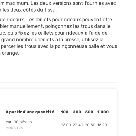
6 mm maximum. Les deux versions sont fournies avec
ur les deux côtés du tissu.
 de rideaux. Les œillets pour rideaux peuvent être
mbler manuellement, poinçonnez les trous dans le
, puis fixez les œillets pour rideaux à l'aide de
grand nombre d'œillets à la presse, utilisez la
percer les trous avec la poinçonneuse balle et vous
e orange.
À partir d’une quantité
100
200
500
1’000
par 100 pièces
26.00
23.40
20.80
18.20
HORS TVA