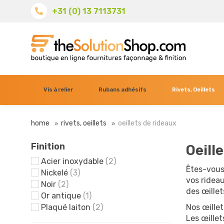
+31 (0) 13 7113731
Vis à relier
Rubans adhésifs
Rivets, Oeillets
home
rivets, oeillets
oeillets de rideaux
Finition
Oeill
Acier inoxydable
(2)
Êtes-vous
Nickelé
(3)
vos ridea
Noir
(2)
des œillet
Or antique
(1)
Plaqué laiton
(2)
Nos œillet
Les œille