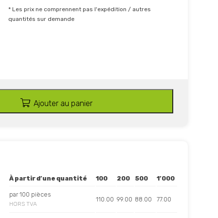
* Les prix ne comprennent pas l'expédition / autres
quantités sur demande
Ajouter au panier
À partir d’une quantité
100
200
500
1’000
par 100 pièces
110.00
99.00
88.00
77.00
HORS TVA