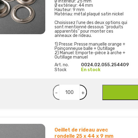
Ø intérieur: 25 mm
Ø extérieur: 44 mm
Hauteur: 9 mm
Matériau: métal plaqué satin nickel
Choisissez l'une des deux options qui
sont mentionné dessous ''produits
apparentés'' pour monter ces
anneaux de rideau.
1) Presse: Presse manuelle orange +
Poinçonneuse balle + Outillage
2) Manuel: Emporte-pièce à arche +
Outillage manuel
Art. no.
0024.02.055.254409
Stock
En stock
-
+
Oeillet de rideau avec
rondelle 25 x 44 x 9 mm