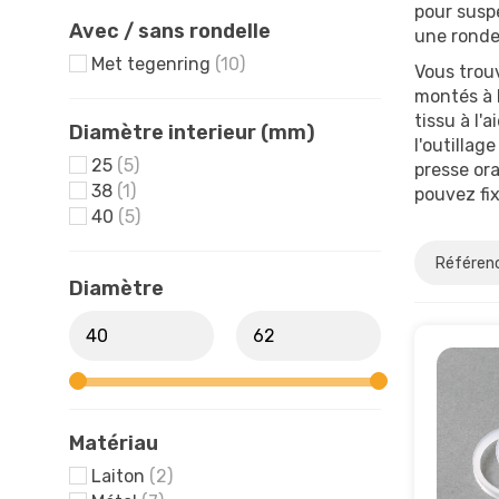
pour susp
Avec / sans rondelle
une rondel
Met tegenring
(10)
Vous trouv
montés à l
tissu à l'
Diamètre interieur (mm)
l'outillag
25
(5)
presse ora
38
(1)
pouvez fix
40
(5)
Diamètre
Matériau
Laiton
(2)