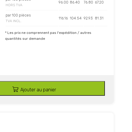
96.00
86.40
76.80
67.20
HORS TVA
par 100 pièces
116.16
104.54
92.93
81.31
TVA INCL.
* Les prix ne comprennent pas l'expédition / autres
quantités sur demande
Ajouter au panier