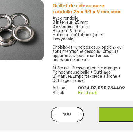
Oeillet de rideau avec
rondelle 25 x 44 x 9 mm inox
Avec rondelle
Ø intérieur: 25 mm
Ø extérieur: 44 mm
Hauteur: 9 mm
Matériau: métal inox (acier
inoxydable)
Choisissez l'une des deux options qui
sont mentionné dessous ''produits
apparentés'' pour monter ces
anneaux de rideau.
1) Presse: Presse manuelle orange +
Poinçonneuse balle + Outillage
2) Manuel: Emporte-pièce à arche +
Outillage manuel
Art. no.
0024.02.090.254409
Stock
En stock
-
+