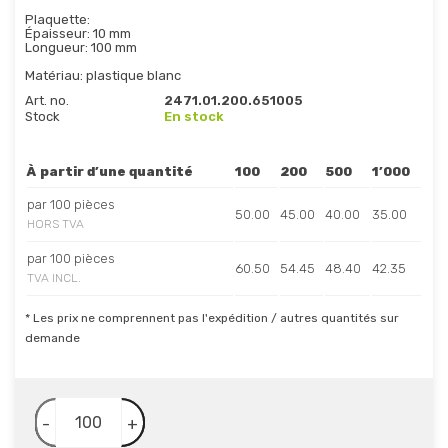
Plaquette:
Épaisseur: 10 mm
Longueur: 100 mm
Matériau: plastique blanc
Art. no.
2471.01.200.651005
Stock
En stock
À partir d’une quantité
100
200
500
1’000
par 100 pièces
50.00
45.00
40.00
35.00
HORS TVA
par 100 pièces
60.50
54.45
48.40
42.35
TVA INCL.
* Les prix ne comprennent pas l'expédition / autres quantités sur
demande
-
+