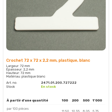
Crochet 72 x 72 x 2,2 mm, plastique, blanc
Largeur: 72 mm
Épaisseur: 2,2 mm
Hauteur: 72 mm
Matériau: plastique blanc
Art. no.
2471.01.200.727222
Stock
En stock
À partir d’une quantité
100
200
500
1’000
par 100 pièces
11.50
10.35
8.05
5.75