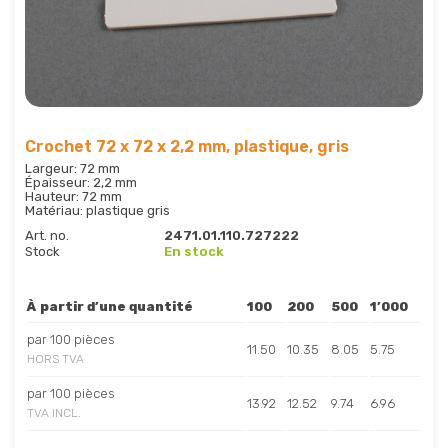
Crochet 72 x 72 x 2,2 mm, plastique, gris
Largeur: 72 mm
Épaisseur: 2,2 mm
Hauteur: 72 mm
Matériau: plastique gris
Art. no.
2471.01.110.727222
Stock
En stock
À partir d’une quantité
100
200
500
1’000
par 100 pièces
11.50
10.35
8.05
5.75
HORS TVA
par 100 pièces
13.92
12.52
9.74
6.96
TVA INCL.