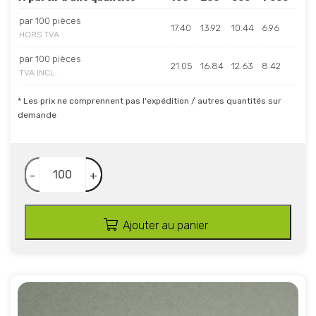
par 100 pièces
17.40
13.92
10.44
6.96
HORS TVA
par 100 pièces
21.05
16.84
12.63
8.42
TVA INCL.
* Les prix ne comprennent pas l'expédition / autres quantités sur
demande
-
+
Ajouter au panier