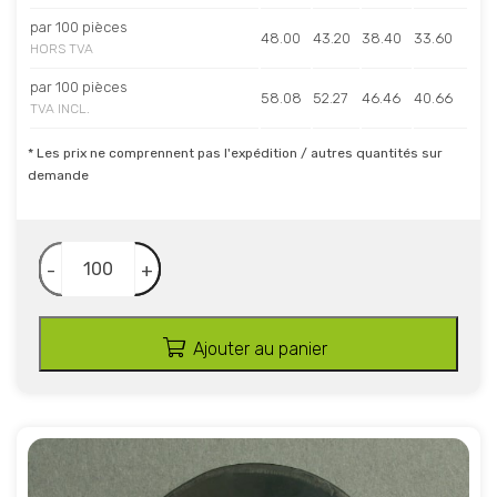
par 100 pièces
48.00
43.20
38.40
33.60
HORS TVA
par 100 pièces
58.08
52.27
46.46
40.66
TVA INCL.
* Les prix ne comprennent pas l'expédition / autres quantités sur
demande
-
+
Ajouter au panier