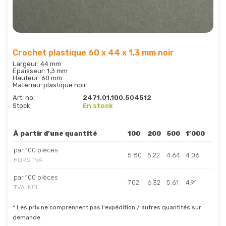
Crochet plastique 60 x 44 x 1,3 mm noir
Largeur: 44 mm
Épaisseur: 1,3 mm
Hauteur: 60 mm
Matériau: plastique noir
Art. no.
2471.01.100.504512
Stock
En stock
À partir d’une quantité
100
200
500
1’000
par 100 pièces
5.80
5.22
4.64
4.06
HORS TVA
par 100 pièces
7.02
6.32
5.61
4.91
TVA INCL.
* Les prix ne comprennent pas l'expédition / autres quantités sur
demande