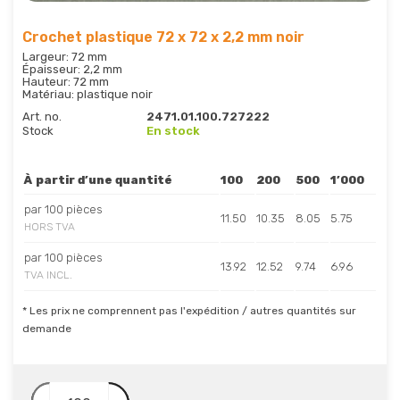
Crochet plastique 72 x 72 x 2,2 mm noir
Largeur: 72 mm
Épaisseur: 2,2 mm
Hauteur: 72 mm
Matériau: plastique noir
Art. no.
2471.01.100.727222
Stock
En stock
À partir d’une quantité
100
200
500
1’000
par 100 pièces
11.50
10.35
8.05
5.75
HORS TVA
par 100 pièces
13.92
12.52
9.74
6.96
TVA INCL.
* Les prix ne comprennent pas l'expédition / autres quantités sur
demande