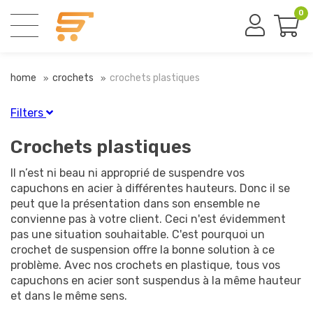
0
home
crochets
crochets plastiques
Filters
Finition
Crochets plastiques
Blanc
(5)
Il n’est ni beau ni approprié de suspendre vos
Bleu
(2)
capuchons en acier à différentes hauteurs. Donc il se
Gris
(3)
peut que la présentation dans son ensemble ne
Jaune
(1)
convienne pas à votre client. Ceci n'est évidemment
Noir
(4)
pas une situation souhaitable. C'est pourquoi un
Orange
(1)
crochet de suspension offre la bonne solution à ce
Rouge
(4)
problème. Avec nos crochets en plastique, tous vos
Transparent
(1)
capuchons en acier sont suspendus à la même hauteur
Vert
(2)
et dans le même sens.