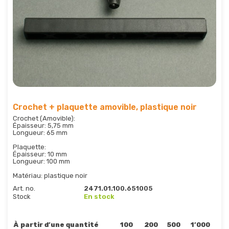
Crochet + plaquette amovible, plastique noir
Crochet (Amovible):
Épaisseur: 5,75 mm
Longueur: 65 mm
Plaquette:
Épaisseur: 10 mm
Longueur: 100 mm
Matériau: plastique noir
Art. no.
2471.01.100.651005
Stock
En stock
À partir d’une quantité
100
200
500
1’000