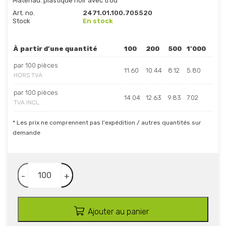
Matériau: plastique noir avec trou
Art. no.
2471.01.100.705520
Stock
En stock
À partir d’une quantité
100
200
500
1’000
par 100 pièces
11.60
10.44
8.12
5.80
HORS TVA
par 100 pièces
14.04
12.63
9.83
7.02
TVA INCL.
* Les prix ne comprennent pas l'expédition / autres quantités sur
demande
-
+
Ajouter au panier