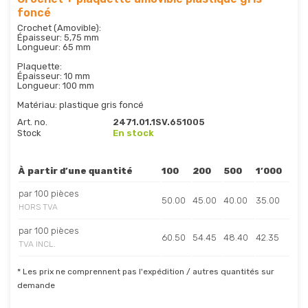
foncé
Crochet (Amovible):
Épaisseur: 5,75 mm
Longueur: 65 mm
Plaquette:
Épaisseur: 10 mm
Longueur: 100 mm
Matériau: plastique gris foncé
Art. no.
2471.01.1SV.651005
Stock
En stock
À partir d’une quantité
100
200
500
1’000
par 100 pièces
50.00
45.00
40.00
35.00
HORS TVA
par 100 pièces
60.50
54.45
48.40
42.35
TVA INCL.
* Les prix ne comprennent pas l'expédition / autres quantités sur
demande