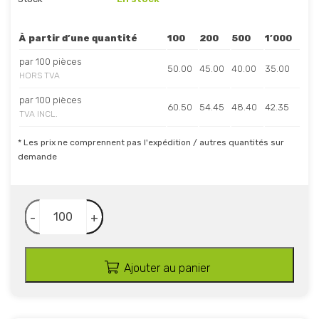
À partir d’une quantité
100
200
500
1’000
par 100 pièces
50.00
45.00
40.00
35.00
HORS TVA
par 100 pièces
60.50
54.45
48.40
42.35
TVA INCL.
* Les prix ne comprennent pas l'expédition / autres quantités sur
demande
-
+
Ajouter au panier