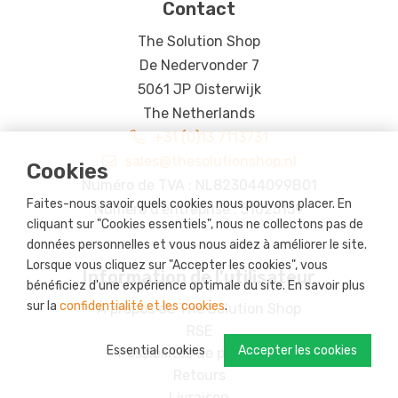
Contact
The Solution Shop
De Nedervonder 7
5061 JP Oisterwijk
The Netherlands
+31 (0)13 7113731
sales@thesolutionshop.nl
Cookies
Numéro de TVA : NL823044099B01
Faites-nous savoir quels cookies nous pouvons placer. En
Numéro d'entreprise : 51025159
cliquant sur "Cookies essentiels", nous ne collectons pas de
données personnelles et vous nous aidez à améliorer le site.
Lorsque vous cliquez sur "Accepter les cookies", vous
Information de l'utilisateur
bénéficiez d'une expérience optimale du site. En savoir plus
sur la
confidentialité et les cookies
.
À propos de The Solution Shop
RSE
Essential cookies
Accepter les cookies
Possibilités de paiement
Retours
Livraison