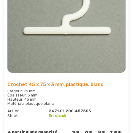
Crochet 45 x 75 x 3 mm, plastique, blanc
Largeur: 75 mm
Épaisseur: 3 mm
Hauteur: 45 mm
Matériau: plastique blanc
Art. no.
2471.01.200.457503
Stock
En stock
À partir d’une quantité
100
200
500
1’000