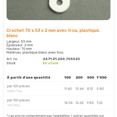
Crochet 70 x 53 x 2 mm avec trou, plastique,
blanc
Largeur: 53 mm
Épaisseur: 2 mm
Hauteur: 70 mm
Matériau: plastique blanc avec trou
Art. no.
2471.01.200.705520
Stock
En stock
À partir d’une quantité
100
200
500
1’000
par 100 pièces
11.60
10.44
8.12
5.80
HORS TVA
par 100 pièces
14.04
12.63
9.83
7.02
TVA INCL.
* Les prix ne comprennent pas l'expédition / autres quantités sur