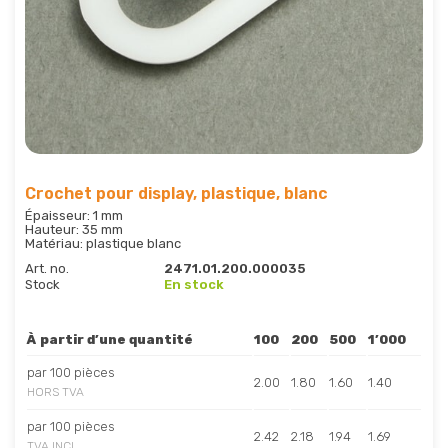
Crochet pour display, plastique, blanc
Épaisseur: 1 mm
Hauteur: 35 mm
Matériau: plastique blanc
Art. no.
2471.01.200.000035
Stock
En stock
À partir d’une quantité
100
200
500
1’000
par 100 pièces
2.00
1.80
1.60
1.40
HORS TVA
par 100 pièces
2.42
2.18
1.94
1.69
TVA INCL.