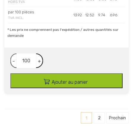
HORS TVA
par 100 pièces
13.92
12.52
9.74
6.96
TVA INCL.
* Les prix ne comprennent pas l'expédition / autres quantités sur
demande
-
+
Ajouter au panier
1
2
Prochain