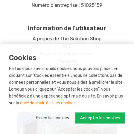
Numéro d'entreprise : 51025159
Information de l'utilisateur
À propos de The Solution Shop
RSE
Possibilités de paiement
Cookies
Retours
Livraison
Faites-nous savoir quels cookies nous pouvons placer. En
cliquant sur "Cookies essentiels", nous ne collectons pas de
Votre compte
données personnelles et vous nous aidez à améliorer le site.
Programme de fidélisation : s-credits
Lorsque vous cliquez sur "Accepter les cookies", vous
Produits sur-mesure
bénéficiez d'une expérience optimale du site. En savoir plus
Contact
sur la
confidentialité et les cookies
.
Essential cookies
Accepter les cookies