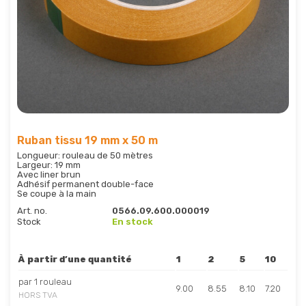
Ruban tissu 19 mm x 50 m
Longueur: rouleau de 50 mètres
Largeur: 19 mm
Avec liner brun
Adhésif permanent double-face
Se coupe à la main
Art. no.
0566.09.600.000019
Stock
En stock
À partir d’une quantité
1
2
5
10
par 1 rouleau
9.00
8.55
8.10
7.20
HORS TVA