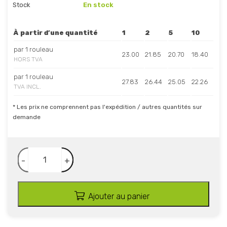
Stock
En stock
À partir d’une quantité
1
2
5
10
par 1 rouleau
23.00
21.85
20.70
18.40
HORS TVA
par 1 rouleau
27.83
26.44
25.05
22.26
TVA INCL.
* Les prix ne comprennent pas l'expédition / autres quantités sur
demande
-
+
Ajouter au panier