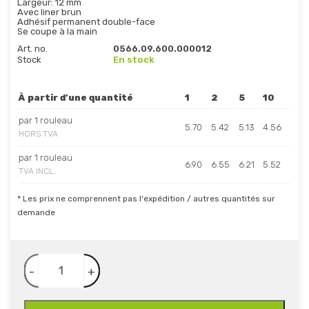
Largeur: 12 mm
Avec liner brun
Adhésif permanent double-face
Se coupe à la main
Art. no.
0566.09.600.000012
Stock
En stock
À partir d’une quantité
1
2
5
10
par 1 rouleau
5.70
5.42
5.13
4.56
HORS TVA
par 1 rouleau
6.90
6.55
6.21
5.52
TVA INCL.
* Les prix ne comprennent pas l'expédition / autres quantités sur
demande
-
+