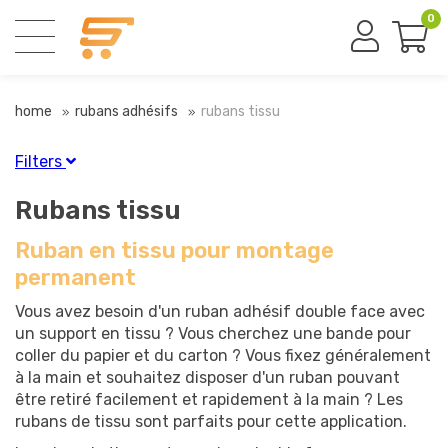
0
home
rubans adhésifs
rubans tissu
Filters
Finition
Rubans tissu
Transparent
(18)
Ruban en tissu pour montage
permanent
Matériau
Vous avez besoin d'un ruban adhésif double face avec
Acrylate
(1)
un support en tissu ? Vous cherchez une bande pour
coller du papier et du carton ? Vous fixez généralement
à la main et souhaitez disposer d'un ruban pouvant
Force
être retiré facilement et rapidement à la main ? Les
Permanent
(18)
rubans de tissu sont parfaits pour cette application.