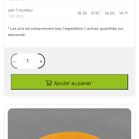
par 1 rouleau
18.39
17.47
16.55
14.71
TVA INCL.
* Les prix ne comprennent pas l'expédition / autres quantités sur
demande
-
+
Ajouter au panier