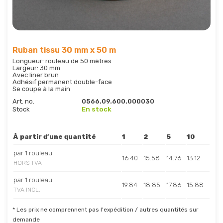
Ruban tissu 30 mm x 50 m
Longueur: rouleau de 50 mètres
Largeur: 30 mm
Avec liner brun
Adhésif permanent double-face
Se coupe à la main
Art. no.
0566.09.600.000030
Stock
En stock
À partir d’une quantité
1
2
5
10
par 1 rouleau
16.40
15.58
14.76
13.12
HORS TVA
par 1 rouleau
19.84
18.85
17.86
15.88
TVA INCL.
* Les prix ne comprennent pas l'expédition / autres quantités sur
demande