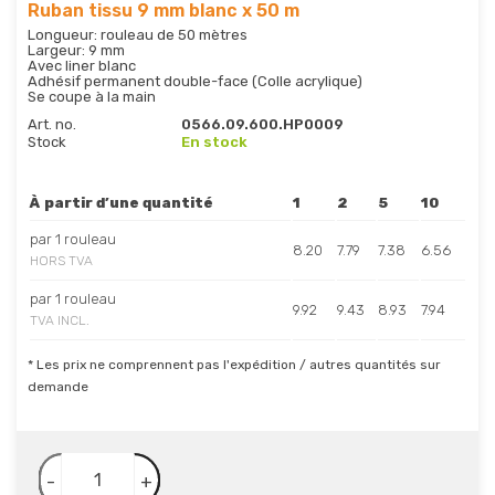
Ruban tissu 9 mm blanc x 50 m
Longueur: rouleau de 50 mètres
Largeur: 9 mm
Avec liner blanc
Adhésif permanent double-face (Colle acrylique)
Se coupe à la main
Art. no.
0566.09.600.HP0009
Stock
En stock
À partir d’une quantité
1
2
5
10
par 1 rouleau
8.20
7.79
7.38
6.56
HORS TVA
par 1 rouleau
9.92
9.43
8.93
7.94
TVA INCL.
* Les prix ne comprennent pas l'expédition / autres quantités sur
demande
-
+