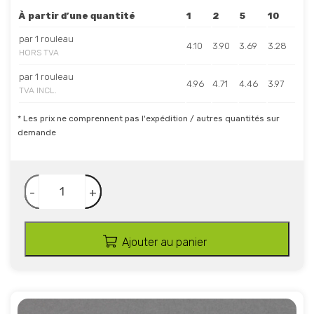
À partir d’une quantité
1
2
5
10
par 1 rouleau
4.10
3.90
3.69
3.28
HORS TVA
par 1 rouleau
4.96
4.71
4.46
3.97
TVA INCL.
* Les prix ne comprennent pas l'expédition / autres quantités sur
demande
-
+
Ajouter au panier