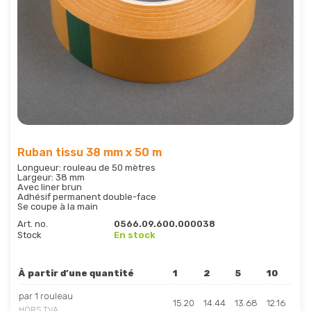
Ruban tissu 38 mm x 50 m
Longueur: rouleau de 50 mètres
Largeur: 38 mm
Avec liner brun
Adhésif permanent double-face
Se coupe à la main
Art. no.
0566.09.600.000038
Stock
En stock
À partir d’une quantité
1
2
5
10
par 1 rouleau
15.20
14.44
13.68
12.16
HORS TVA