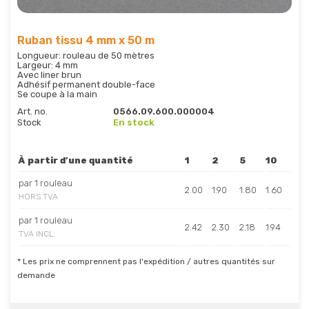
Ruban tissu 4 mm x 50 m
Longueur: rouleau de 50 mètres
Largeur: 4 mm
Avec liner brun
Adhésif permanent double-face
Se coupe à la main
Art. no.
0566.09.600.000004
Stock
En stock
À partir d’une quantité
1
2
5
10
par 1 rouleau
2.00
1.90
1.80
1.60
HORS TVA
par 1 rouleau
2.42
2.30
2.18
1.94
TVA INCL.
* Les prix ne comprennent pas l'expédition / autres quantités sur
demande