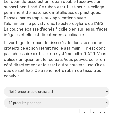
Le ruban de tissu est un ruban double face avec un
support non tissé. Ce ruban est utilisé pour le collage
Avec / sans liner
permanent de matériaux métalliques et plastiques.
Avec liner
(18)
Pensez, par exemple, aux applications avec
l'aluminium, le polystyrène, le polypropylène ou l'ABS.
La couche épaisse d'adhésif colle bien sur les surfaces
Diamètre
inégales et elle est directement applicable.
L'avantage du ruban de tissu réside dans sa couche
protectrice et son retrait facile à la main. Il n'est donc
pas nécessaire d'utiliser un système roll-off ATG. Vous
utilisez uniquement le rouleau. Vous pouvez coller un
Auto-adhésif
côté directement et laisser l’autre couvert jusqu’à ce
Autocollant
(18)
que ce soit fixé. Cela rend notre ruban de tissu très
convivial.