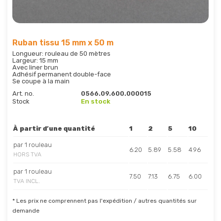
Ruban tissu 15 mm x 50 m
Longueur: rouleau de 50 mètres
Largeur: 15 mm
Avec liner brun
Adhésif permanent double-face
Se coupe à la main
Art. no.
0566.09.600.000015
Stock
En stock
À partir d’une quantité
1
2
5
10
par 1 rouleau
6.20
5.89
5.58
4.96
HORS TVA
par 1 rouleau
7.50
7.13
6.75
6.00
TVA INCL.
* Les prix ne comprennent pas l'expédition / autres quantités sur
demande