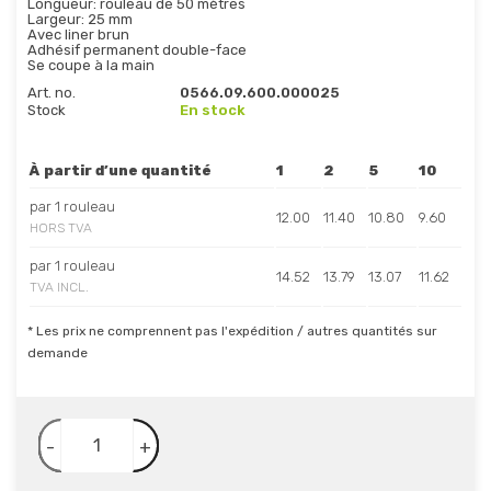
Longueur: rouleau de 50 mètres
Largeur: 25 mm
Avec liner brun
Adhésif permanent double-face
Se coupe à la main
Art. no.
0566.09.600.000025
Stock
En stock
À partir d’une quantité
1
2
5
10
par 1 rouleau
12.00
11.40
10.80
9.60
HORS TVA
par 1 rouleau
14.52
13.79
13.07
11.62
TVA INCL.
* Les prix ne comprennent pas l'expédition / autres quantités sur
demande
-
+