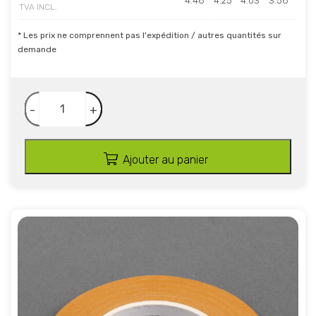
4.48
4.25
4.03
3.58
TVA INCL.
* Les prix ne comprennent pas l'expédition / autres quantités sur
demande
-
+
Ajouter au panier