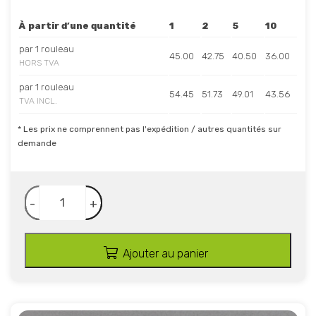
À partir d’une quantité
1
2
5
10
par 1 rouleau
45.00
42.75
40.50
36.00
HORS TVA
par 1 rouleau
54.45
51.73
49.01
43.56
TVA INCL.
* Les prix ne comprennent pas l'expédition / autres quantités sur
demande
-
+
Ajouter au panier