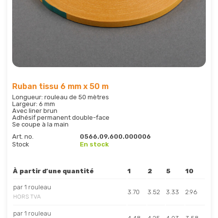
Ruban tissu 6 mm x 50 m
Longueur: rouleau de 50 mètres
Largeur: 6 mm
Avec liner brun
Adhésif permanent double-face
Se coupe à la main
Art. no.
0566.09.600.000006
Stock
En stock
À partir d’une quantité
1
2
5
10
par 1 rouleau
3.70
3.52
3.33
2.96
HORS TVA
par 1 rouleau