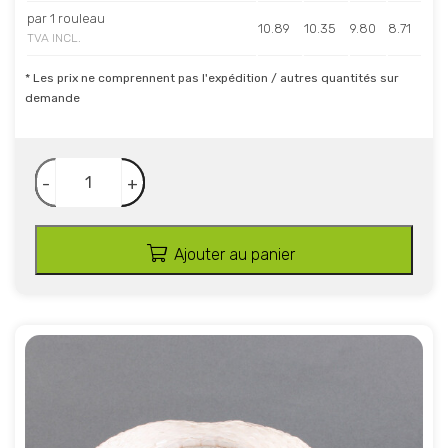
par 1 rouleau
10.89
10.35
9.80
8.71
TVA INCL.
* Les prix ne comprennent pas l'expédition / autres quantités sur
demande
-
+
Ajouter au panier