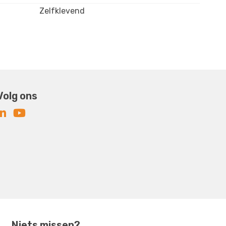
Zelfklevend
Volg ons
Niets missen?