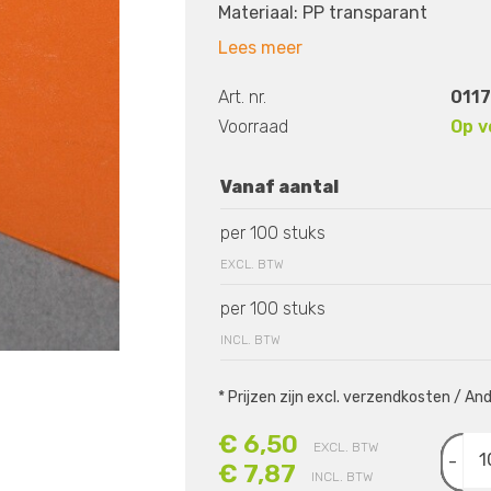
Materiaal: PP transparant
Lees meer
Art. nr.
0117
Voorraad
Op v
Vanaf aantal
per 100 stuks
EXCL. BTW
per 100 stuks
INCL. BTW
* Prijzen zijn excl. verzendkosten / A
€ 6,50
EXCL. BTW
-
€ 7,87
INCL. BTW