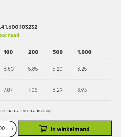
.41.600.103232
oorraad
100
200
500
1.000
6,50
5,85
5,20
3,25
7,87
7,08
6,29
3,93
ndere aantallen op aanvraag
+
In winkelmand