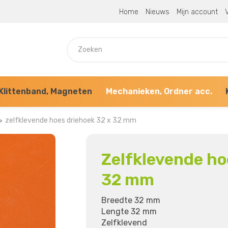
Home
Nieuws
Mijn account
V
Klittenband, Magneten
Mechanieken, Ordner acc.
zelfklevende hoes driehoek 32 x 32 mm
Zelfklevende ho
32 mm
Breedte 32 mm
Lengte 32 mm
Zelfklevend