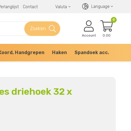
Language
erlanglijst
Contact
Valuta
0
Zoeken
Account
0.00
Koord, Handgrepen
Haken
Spandoek acc.
es driehoek 32 x