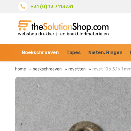
+31 (0) 13 7113731
Boekschroeven
Tapes
Nieten, Ringen
home
boekschroeven
revetten
revet 10 x 5,1 x 1 m