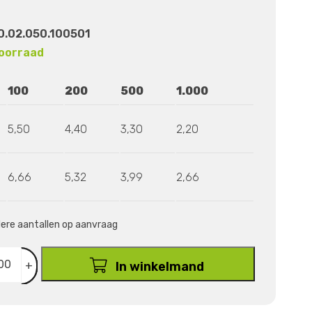
.02.050.100501
oorraad
100
200
500
1.000
5,50
4,40
3,30
2,20
6,66
5,32
3,99
2,66
ndere aantallen op aanvraag
+
In winkelmand