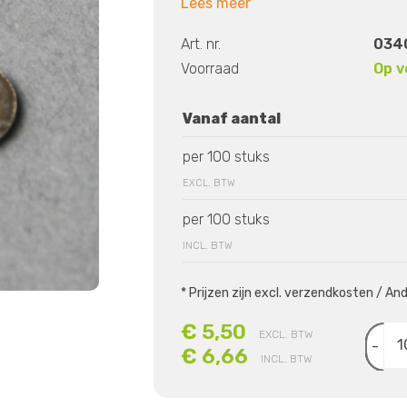
Lees meer
Art. nr.
0340
Voorraad
Op v
Vanaf aantal
per 100 stuks
EXCL. BTW
per 100 stuks
INCL. BTW
* Prijzen zijn excl. verzendkosten / A
€ 5,50
EXCL. BTW
-
€ 6,66
INCL. BTW