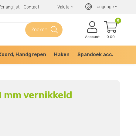
Language
erlanglijst
Contact
Valuta
0
Zoeken
Account
0.00
Koord, Handgrepen
Haken
Spandoek acc.
 1 mm vernikkeld