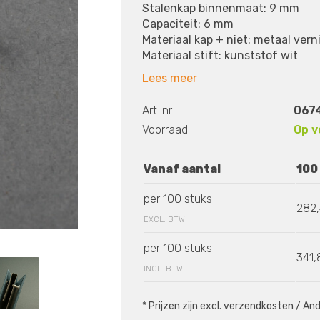
Stalenkap binnenmaat: 9 mm
Capaciteit: 6 mm
Materiaal kap + niet: metaal vern
Materiaal stift: kunststof wit
Lees meer
Art. nr.
067
Voorraad
Op v
Vanaf aantal
100
per 100 stuks
282
EXCL. BTW
per 100 stuks
341,
INCL. BTW
* Prijzen zijn excl. verzendkosten / A