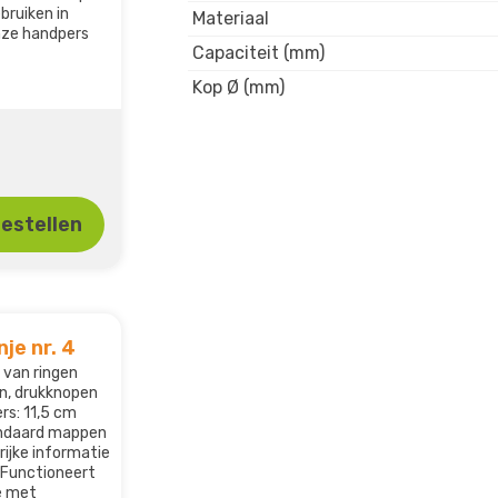
bruiken in
Materiaal
ze handpers
Capaciteit (mm)
Kop Ø (mm)
estellen
je nr. 4
 van ringen
n, drukknopen
ers: 11,5 cm
andaard mappen
rijke informatie
: Functioneert
e met