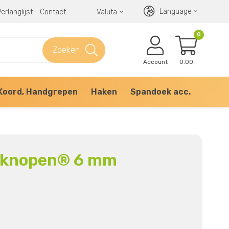
Language
erlanglijst
Contact
Valuta
0
Zoeken
Account
0.00
Koord, Handgrepen
Haken
Spandoek acc.
ukknopen® 6 mm