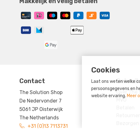
Makkelijk en veilig betalen
Cookies
Contact
Gebruik
Laat ons weten welke co
persoonsgegevens en help
Over The 
The Solution Shop
website ervaring.
Meer o
MVO
De Nedervonder 7
Betalen
5061 JP Oisterwijk
Retourne
The Netherlands
Bezorgen
+31 (0)13 7113731
Uw accou
sales@thesolutionshop.nl
Spaarsyst