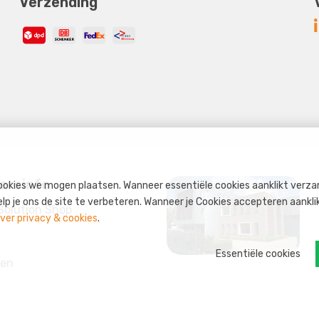
Verzending
ersinfo
okies we mogen plaatsen. Wanneer essentiële cookies aanklikt verza
 je ons de site te verbeteren. Wanneer je Cookies accepteren aanklikt
Solution Shop
ver privacy & cookies
.
Essentiële cookies
ren
nt
eem: s-credits