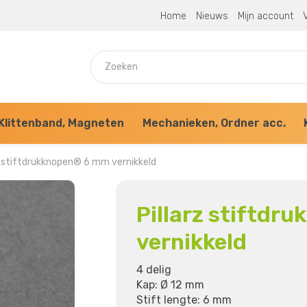
Home
Nieuws
Mijn account
V
Klittenband, Magneten
Mechanieken, Ordner acc.
rz stiftdrukknopen® 6 mm vernikkeld
Pillarz stiftdr
vernikkeld
4 delig
Kap: Ø 12 mm
Stift lengte: 6 mm