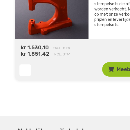
stempelsets die af
worden verkocht.
op met onze verko
prijzen en levertij
stempelsets.
kr 1.530,10
EXCL. BTW
kr 1.851,42
INCL. BTW
Meeb