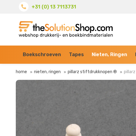
+31 (0) 13 7113731
Boekschroeven
Tapes
Nieten, Ringen
home
nieten, ringen
pillarz stiftdrukknopen ®
pilla