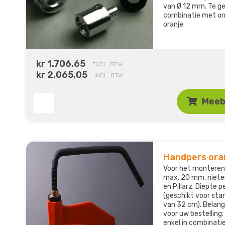
van Ø 12 mm. Te ge
combinatie met on
oranje.
kr 1.706,65
EXCL. BTW
kr 2.065,05
INCL. BTW
Meeb
Handpers oran
Voor het monteren
max. 20 mm, niete
en Pillarz. Diepte p
(geschikt voor st
van 32 cm). Belang
voor uw bestelling
enkel in combinati