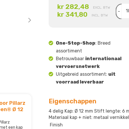
kr 282,48
EXCL. BTW
-
kr 341,80
INCL. BTW
One-Stop-Shop
: Breed
assortiment
Betrouwbaar
internationaal
vervoersnetwerk
Uitgebreid assortiment:
uit
voorraad leverbaar
Eigenschappen
or Pillarz
pen® Ø 12
4 delig Kap: Ø 12 mm Stift lengte: 
Materiaal kap + niet: metaal vernikkel
illarz
Finish
met een kap