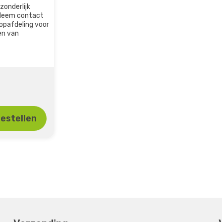
zonderlijk
 Neem contact
opafdeling voor
den van
estellen