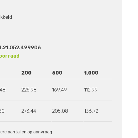
ikkeld
4.21.052.499906
oorraad
200
500
1.000
,48
225,98
169,49
112,99
80
273,44
205,08
136,72
ndere aantallen op aanvraag