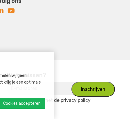
Volg ons
Niets missen?
melen wij geen
 krijg je een optimale
Ik ga akkoord met
de privacy policy
Cookies accepteren