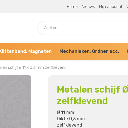
Home
Nieuws
Mijn account
V
Klittenband, Magneten
Mechanieken, Ordner acc.
len schijf ø 11 x 0,3 mm zelfklevend
Metalen schijf 
zelfklevend
Ø 11 mm
Dikte 0,3 mm
zelfklevend