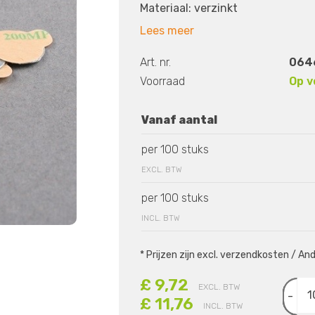
Materiaal: verzinkt
Lees meer
Art. nr.
0646
Voorraad
Op v
Vanaf aantal
per 100 stuks
EXCL. BTW
per 100 stuks
INCL. BTW
* Prijzen zijn excl. verzendkosten / A
£ 9,72
EXCL. BTW
-
£ 11,76
INCL. BTW