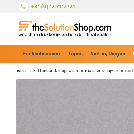
+31 (0) 13 7113731
Boekschroeven
Tapes
Nieten, Ringen
home
klittenband, magneten
metalen schijven
meta