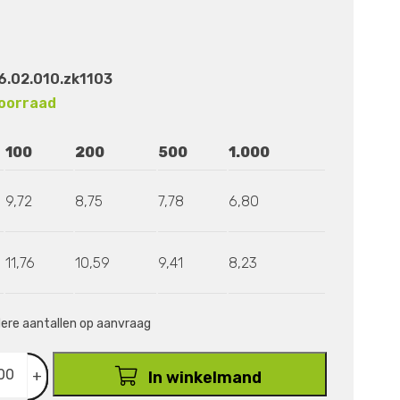
.02.010.zk1103
oorraad
100
200
500
1.000
9,72
8,75
7,78
6,80
11,76
10,59
9,41
8,23
ndere aantallen op aanvraag
+
In winkelmand