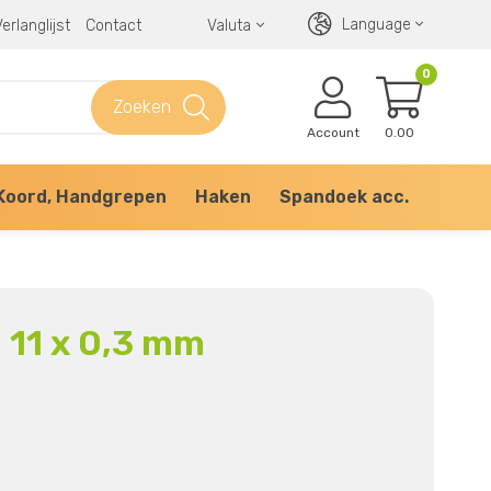
Language
erlanglijst
Contact
Valuta
0
Zoeken
Account
0.00
Koord, Handgrepen
Haken
Spandoek acc.
Ø 11 x 0,3 mm