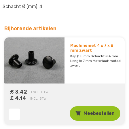
Schacht Ø (mm)
4
Bijhorende artikelen
Machineniet 4 x 7 x 8
mm zwart
Kap Ø 8 mm Schacht Ø 4 mm
Lengte 7 mm Materiaal: metaal
zwart
£ 3,42
EXCL. BTW
£ 4,14
INCL. BTW
Meebestellen