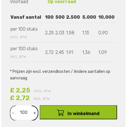
Voorraad
Op voorraad
Vanaf aantal
100
500
2.500
5.000
10.000
per 100 stuks
2,25
2,03
1,58
1,13
0,90
EXCL. BTW
per 100 stuks
2,72
2,45
1,91
1,36
1,09
INCL. BTW
* Prijzen zijn excl. verzendkosten / Andere aantallen op
aanvraag
£ 2,25
EXCL. BTW
£ 2,72
INCL. BTW
-
+
In winkelmand