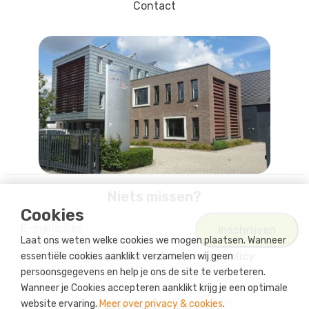
Contact
Niets missen?
Cookies
Laat ons weten welke cookies we mogen plaatsen. Wanneer
Ik ga akkoord met
de privacy policy
essentiële cookies aanklikt verzamelen wij geen
persoonsgegevens en help je ons de site te verbeteren.
Wanneer je Cookies accepteren aanklikt krijg je een optimale
website ervaring.
Meer over privacy & cookies
.
© 2026 The Solution Shop