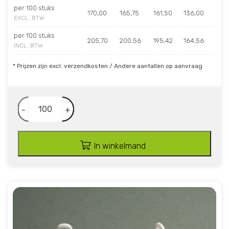
per 100 stuks
170,00
165,75
161,50
136,00
EXCL. BTW
per 100 stuks
205,70
200,56
195,42
164,56
INCL. BTW
* Prijzen zijn excl. verzendkosten / Andere aantallen op aanvraag
-
+
In winkelmand