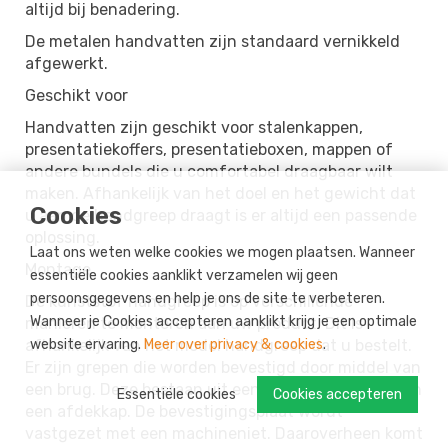
altijd bij benadering.
De metalen handvatten zijn standaard vernikkeld
afgewerkt.
Geschikt voor
Handvatten zijn geschikt voor stalenkappen,
presentatiekoffers, presentatieboxen, mappen of
andere bundels die u comfortabel draagbaar wilt
maken. Afhankelijk van het doel en het gewicht dat
Cookies
u aan de handgreep draagt is er altijd een passende
oplossing.
Laat ons weten welke cookies we mogen plaatsen. Wanneer
Montage
essentiële cookies aanklikt verzamelen wij geen
persoonsgegevens en help je ons de site te verbeteren.
De kunststof handgreep is op verschillende
Wanneer je Cookies accepteren aanklikt krijg je een optimale
manieren te monteren aan uw product. Dit is
afhankelijk van het model handgreep dat u bestelt.
website ervaring.
Meer over privacy & cookies
.
Er zijn grepen die worden bevestigd door middel van
een brug. Deze bestaan uit een bevestigingsplaat en
Essentiële cookies
Cookies accepteren
een afdekkap. De bevestigingsplaat wordt
vastgezet met een machineniet. Daaroverheen komt