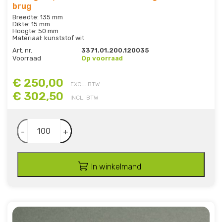
brug
Breedte: 135 mm
Dikte: 15 mm
Hoogte: 50 mm
Materiaal: kunststof wit
Art. nr.
3371.01.200.120035
Voorraad
Op voorraad
€ 250,00
EXCL. BTW
€ 302,50
INCL. BTW
-
+
In winkelmand