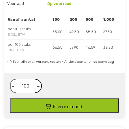
Voorraad
Op voorraad
Vanaf aantal
100
200
500
1.000
per 100 stuks
55,00
49,50
38,50
27,50
EXCL. BTW
per 100 stuks
66,55
59,90
46,59
33,28
INCL. BTW
* Prijzen zijn excl. verzendkosten / Andere aantallen op aanvraag
-
+
In winkelmand