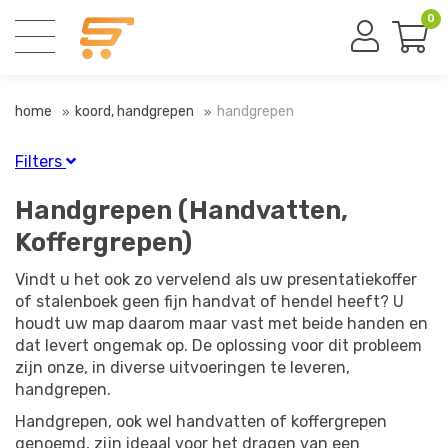
0
home
koord, handgrepen
handgrepen
Filters
Finish
Handgrepen (Handvatten,
Blauw
(1)
Koffergrepen)
Grijs
(1)
Vindt u het ook zo vervelend als uw presentatiekoffer
Vernikkeld
(4)
of stalenboek geen fijn handvat of hendel heeft? U
Wit
(9)
houdt uw map daarom maar vast met beide handen en
Zwart
(15)
dat levert ongemak op. De oplossing voor dit probleem
zijn onze, in diverse uitvoeringen te leveren,
Materiaal
handgrepen.
Kunststof
(26)
Handgrepen, ook wel handvatten of koffergrepen
Metaal
(4)
genoemd, zijn ideaal voor het dragen van een