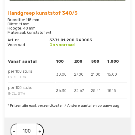
Handgreep kunststof 340/3
Breedtte: 118 mm
Dikte: 11 mm
Hoogte: 40 mm
Materiaal: kunststof wit
Art. nr.
3371.01.200.340003
Voorraad
Op voorraad
Vanaf aantal
100
200
500
1.000
per 100 stuks
30,00
27,00
21,00
15,00
EXCL. BTW
per 100 stuks
36,30
32,67
25,41
18,15
INCL. BTW
* Prijzen zijn excl. verzendkosten / Andere aantallen op aanvraag
-
+