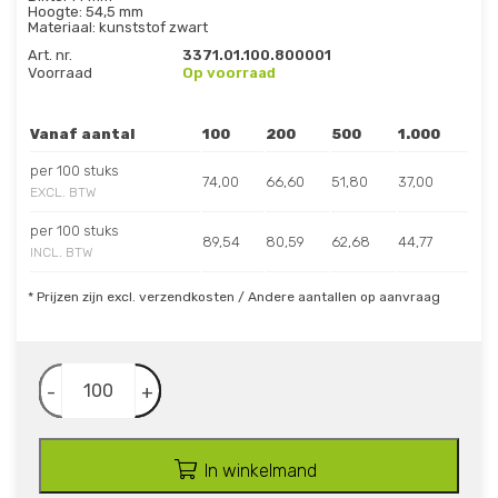
Hoogte: 54,5 mm
Materiaal: kunststof zwart
Art. nr.
3371.01.100.800001
Voorraad
Op voorraad
Vanaf aantal
100
200
500
1.000
per 100 stuks
74,00
66,60
51,80
37,00
EXCL. BTW
per 100 stuks
89,54
80,59
62,68
44,77
INCL. BTW
* Prijzen zijn excl. verzendkosten / Andere aantallen op aanvraag
-
+
In winkelmand