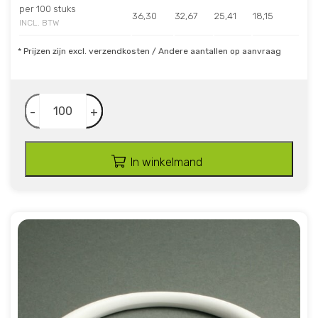
per 100 stuks
36,30
32,67
25,41
18,15
INCL. BTW
* Prijzen zijn excl. verzendkosten / Andere aantallen op aanvraag
-
+
In winkelmand