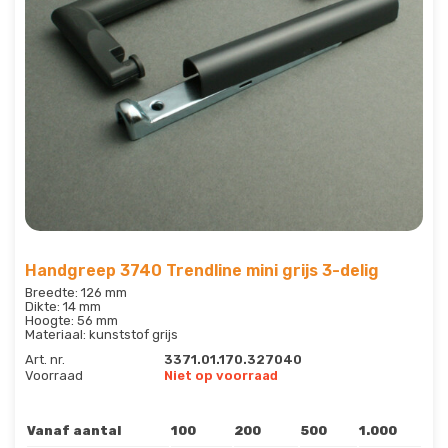
Handgreep 3740 Trendline mini grijs 3-delig
Breedte: 126 mm
Dikte: 14 mm
Hoogte: 56 mm
Materiaal: kunststof grijs
Art. nr.
3371.01.170.327040
Voorraad
Niet op voorraad
Vanaf aantal
100
200
500
1.000