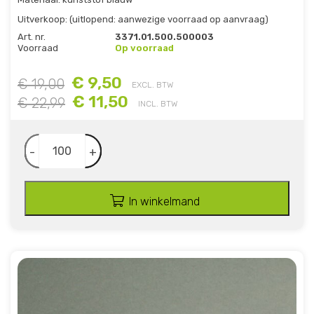
Uitverkoop: (uitlopend: aanwezige voorraad op aanvraag)
Art. nr.
3371.01.500.500003
Voorraad
Op voorraad
€ 9,50
€ 19,00
EXCL. BTW
€ 11,50
€ 22,99
INCL. BTW
-
+
In winkelmand