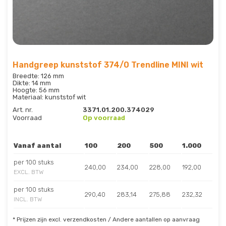
Handgreep kunststof 374/0 Trendline MINI wit
Breedte: 126 mm
Dikte: 14 mm
Hoogte: 56 mm
Materiaal: kunststof wit
Art. nr.
3371.01.200.374029
Voorraad
Op voorraad
Vanaf aantal
100
200
500
1.000
per 100 stuks
240,00
234,00
228,00
192,00
EXCL. BTW
per 100 stuks
290,40
283,14
275,88
232,32
INCL. BTW
* Prijzen zijn excl. verzendkosten / Andere aantallen op aanvraag