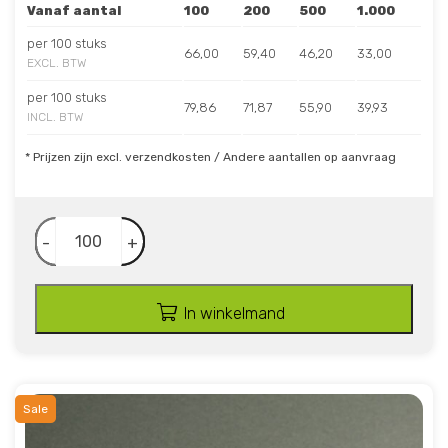
Vanaf aantal
100
200
500
1.000
per 100 stuks
66,00
59,40
46,20
33,00
EXCL. BTW
per 100 stuks
79,86
71,87
55,90
39,93
INCL. BTW
* Prijzen zijn excl. verzendkosten / Andere aantallen op aanvraag
-
+
In winkelmand
Sale