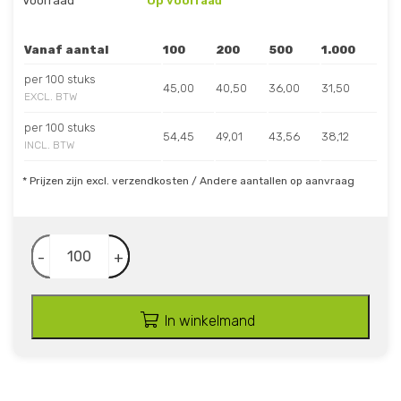
Voorraad
Op voorraad
Vanaf aantal
100
200
500
1.000
per 100 stuks
45,00
40,50
36,00
31,50
EXCL. BTW
per 100 stuks
54,45
49,01
43,56
38,12
INCL. BTW
* Prijzen zijn excl. verzendkosten / Andere aantallen op aanvraag
-
+
In winkelmand