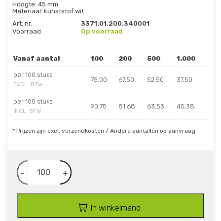
Hoogte: 45 mm
Materiaal: kunststof wit
Art. nr.
3371.01.200.340001
Voorraad
Op voorraad
Vanaf aantal
100
200
500
1.000
per 100 stuks
75,00
67,50
52,50
37,50
EXCL. BTW
per 100 stuks
90,75
81,68
63,53
45,38
INCL. BTW
* Prijzen zijn excl. verzendkosten / Andere aantallen op aanvraag
-
+
In winkelmand