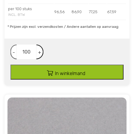
per 100 stuks
96,56
86,90
77,25
67,59
INCL. BTW
* Prijzen zijn excl. verzendkosten / Andere aantallen op aanvraag
-
+
In winkelmand