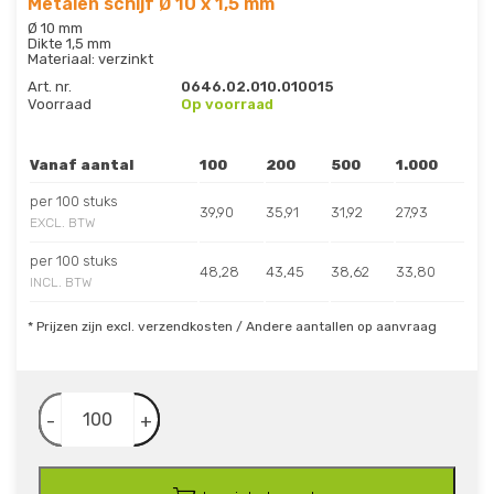
Metalen schijf Ø 10 x 1,5 mm
Ø 10 mm
Dikte 1,5 mm
Materiaal: verzinkt
Art. nr.
0646.02.010.010015
Voorraad
Op voorraad
Vanaf aantal
100
200
500
1.000
per 100 stuks
39,90
35,91
31,92
27,93
EXCL. BTW
per 100 stuks
48,28
43,45
38,62
33,80
INCL. BTW
* Prijzen zijn excl. verzendkosten / Andere aantallen op aanvraag
-
+