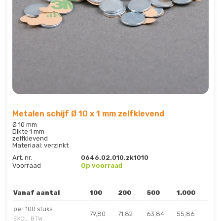
Metalen schijf Ø 10 x 1 mm zelfklevend
Ø 10 mm
Dikte 1 mm
zelfklevend
Materiaal: verzinkt
Art. nr.
0646.02.010.zk1010
Voorraad
Op voorraad
Vanaf aantal
100
200
500
1.000
per 100 stuks
79,80
71,82
63,84
55,86
EXCL. BTW