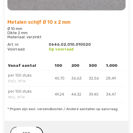
Metalen schijf Ø 10 x 2 mm
Ø 10 mm
Dikte 2 mm
Materiaal: verzinkt
Art. nr.
0646.02.010.010020
Voorraad
Op voorraad
Vanaf aantal
100
200
500
1.000
per 100 stuks
40,70
36,63
32,56
28,49
EXCL. BTW
per 100 stuks
49,24
44,32
39,40
34,47
INCL. BTW
* Prijzen zijn excl. verzendkosten / Andere aantallen op aanvraag