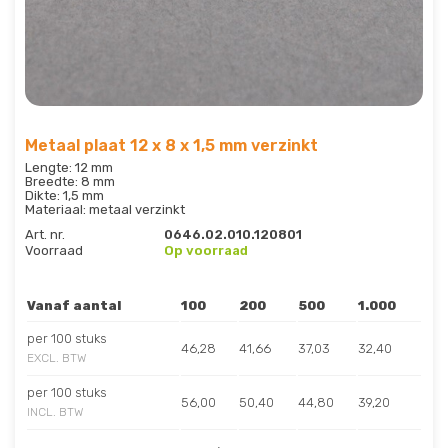
Metaal plaat 12 x 8 x 1,5 mm verzinkt
Lengte: 12 mm
Breedte: 8 mm
Dikte: 1,5 mm
Materiaal: metaal verzinkt
Art. nr.
0646.02.010.120801
Voorraad
Op voorraad
Vanaf aantal
100
200
500
1.000
per 100 stuks
46,28
41,66
37,03
32,40
EXCL. BTW
per 100 stuks
56,00
50,40
44,80
39,20
INCL. BTW