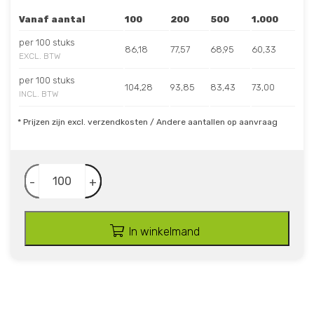
Vanaf aantal
100
200
500
1.000
per 100 stuks
86,18
77,57
68,95
60,33
EXCL. BTW
per 100 stuks
104,28
93,85
83,43
73,00
INCL. BTW
* Prijzen zijn excl. verzendkosten / Andere aantallen op aanvraag
-
+
In winkelmand