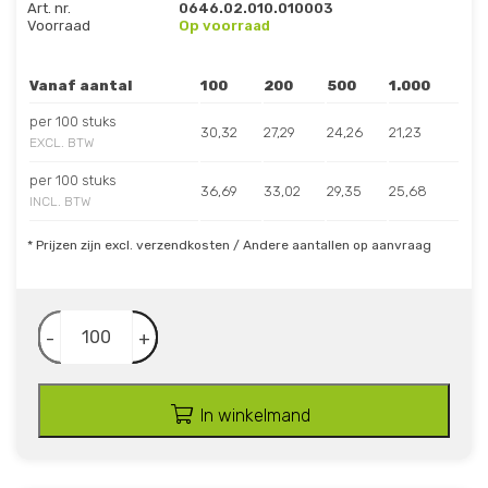
Art. nr.
0646.02.010.010003
Voorraad
Op voorraad
Vanaf aantal
100
200
500
1.000
per 100 stuks
30,32
27,29
24,26
21,23
EXCL. BTW
per 100 stuks
36,69
33,02
29,35
25,68
INCL. BTW
* Prijzen zijn excl. verzendkosten / Andere aantallen op aanvraag
-
+
In winkelmand