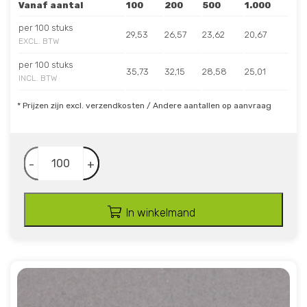
Vanaf aantal
100
200
500
1.000
per 100 stuks
29,53
26,57
23,62
20,67
EXCL. BTW
per 100 stuks
35,73
32,15
28,58
25,01
INCL. BTW
* Prijzen zijn excl. verzendkosten / Andere aantallen op aanvraag
-
+
In winkelmand