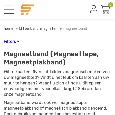
0
home
klittenband, magneten
magneetband
Filters
Finish
Magneetband (Magneettape,
Zwart
(2)
Magneetplakband)
Wilt u kaarten, flyers of folders magnetisch maken voor
Zelfklevend
uw magneetbord? Vindt u het leuk om kaarten aan uw
muur te hangen? Vraagt u zich af hoe u dit op een
Zelfklevend
(2)
eenvoudige manier voor elkaar krijgt? Gebruik dan
onze magneetband.
Materiaal
Magneetband wordt ook wel magneettape,
Rubber
(2)
magneetplakband of magnetisch plakband genoemd.
Door gebruik van magneettape bevestigt u niet-