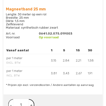
Magneetband 25 mm
Lengte: 30 meter op een rol
Breedte: 25 mm
Dikte: 1,5 mm
Zelfklevend
Materiaal: synthetisch rubber zwart
Art. nr.
0641.02.075.019003
Voorraad
Op voorraad
Vanaf aantal
1
5
15
30
per 1 meter
3,15
2,84
2,21
1,58
EXCL. BTW
per 1 meter
3,81
3,43
2,67
1,91
INCL. BTW
* Prijzen zijn excl. verzendkosten / Andere aantallen op aanvraag
-
+