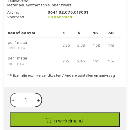
Zelfklevend
Materiaal: synthetisch rubber zwart
Art. nr.
0641.02.075.019001
Voorraad
Op voorraad
Vanaf aantal
1
5
15
30
per 1 meter
2,25
2,03
1,58
1,13
EXCL. BTW
per 1 meter
2,72
2,45
1,91
1,36
INCL. BTW
* Prijzen zijn excl. verzendkosten / Andere aantallen op aanvraag
-
+
In winkelmand