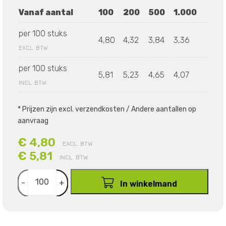
Vanaf aantal
100
200
500
1.000
per 100 stuks
4,80
4,32
3,84
3,36
EXCL. BTW
per 100 stuks
5,81
5,23
4,65
4,07
INCL. BTW
* Prijzen zijn excl. verzendkosten / Andere aantallen op
aanvraag
€ 4,80
EXCL. BTW
€ 5,81
INCL. BTW
-
+
In winkelmand