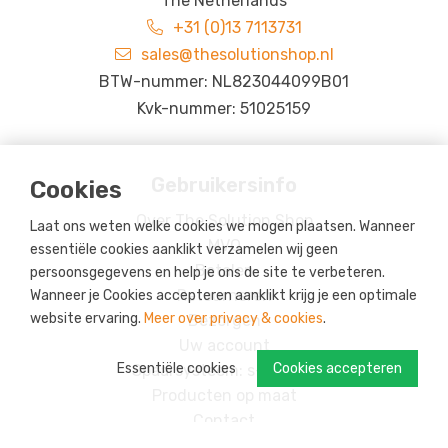
The Netherlands
+31 (0)13 7113731
sales@thesolutionshop.nl
BTW-nummer: NL823044099B01
Kvk-nummer: 51025159
Gebruikersinfo
Cookies
Over The Solution Shop
Laat ons weten welke cookies we mogen plaatsen. Wanneer
MVO
essentiële cookies aanklikt verzamelen wij geen
Betalen
persoonsgegevens en help je ons de site te verbeteren.
Retourneren
Wanneer je Cookies accepteren aanklikt krijg je een optimale
website ervaring.
Meer over privacy & cookies
.
Bezorgen
Uw account
Essentiële cookies
Cookies accepteren
Spaarsysteem: s-credits
Producten op maat
Contact