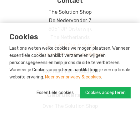
Contact
The Solution Shop
De Nedervonder 7
5061 JP Oisterwijk
Cookies
The Netherlands
+31 (0)13 7113731
Laat ons weten welke cookies we mogen plaatsen. Wanneer
sales@thesolutionshop.nl
essentiële cookies aanklikt verzamelen wij geen
BTW-nummer: NL823044099B01
persoonsgegevens en help je ons de site te verbeteren.
Wanneer je Cookies accepteren aanklikt krijg je een optimale
Kvk-nummer: 51025159
website ervaring.
Meer over privacy & cookies
.
Essentiële cookies
Cookies accepteren
Gebruikersinfo
Over The Solution Shop
MVO
Betalen
Retourneren
Bezorgen