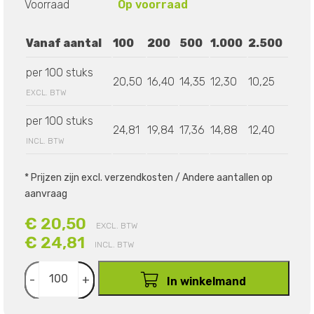
Voorraad
Op voorraad
Vanaf aantal
100
200
500
1.000
2.500
per 100 stuks
20,50
16,40
14,35
12,30
10,25
EXCL. BTW
per 100 stuks
24,81
19,84
17,36
14,88
12,40
INCL. BTW
* Prijzen zijn excl. verzendkosten / Andere aantallen op
aanvraag
€ 20,50
EXCL. BTW
€ 24,81
INCL. BTW
-
+
In winkelmand