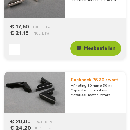
€ 17,50
EXCL. BTW
€ 21,18
INCL. BTW
Meebestellen
Boekhoek PS 30 zwart
Afmeting 30 mm x 30 mm
Capaciteit: circa 4 mm
Materiaal: metaal zwart
€ 20,00
EXCL. BTW
€ 24,20
INCL. BTW