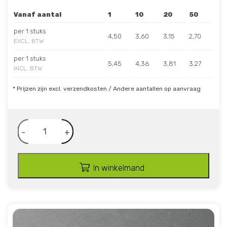
Vanaf aantal
1
10
20
50
per 1 stuks
4,50
3,60
3,15
2,70
EXCL. BTW
per 1 stuks
5,45
4,36
3,81
3,27
INCL. BTW
* Prijzen zijn excl. verzendkosten / Andere aantallen op aanvraag
-
+
In winkelmand