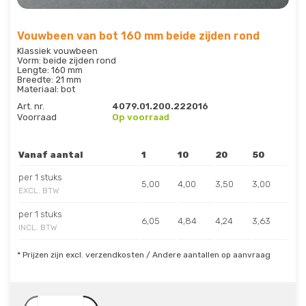
Vouwbeen van bot 160 mm beide zijden rond
Klassiek vouwbeen
Vorm: beide zijden rond
Lengte: 160 mm
Breedte: 21 mm
Materiaal: bot
Art. nr.
4079.01.200.222016
Voorraad
Op voorraad
Vanaf aantal
1
10
20
50
per 1 stuks
5,00
4,00
3,50
3,00
EXCL. BTW
per 1 stuks
6,05
4,84
4,24
3,63
INCL. BTW
* Prijzen zijn excl. verzendkosten / Andere aantallen op aanvraag