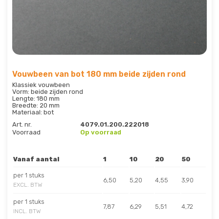
Vouwbeen van bot 180 mm beide zijden rond
Klassiek vouwbeen
Vorm: beide zijden rond
Lengte: 180 mm
Breedte: 20 mm
Materiaal: bot
Art. nr.
4079.01.200.222018
Voorraad
Op voorraad
Vanaf aantal
1
10
20
50
per 1 stuks
6,50
5,20
4,55
3,90
EXCL. BTW
per 1 stuks
7,87
6,29
5,51
4,72
INCL. BTW