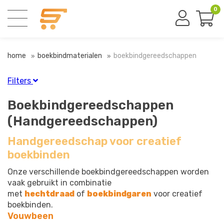
0
home
boekbindmaterialen
boekbindgereedschappen
Filters
Finish
Boekbindgereedschappen
Blauw
(1)
(Handgereedschappen)
Bruin
(1)
Handgereedschap voor creatief
Diversen
(1)
Geel
(1)
boekbinden
Groen
(1)
Onze verschillende boekbindgereedschappen worden
Naturel
(4)
vaak gebruikt in combinatie
Oranje
(1)
met
hechtdraad
of
boekbindgaren
voor creatief
Rood
(1)
boekbinden.
Staal
(1)
Vouwbeen
Vernikkeld
(1)