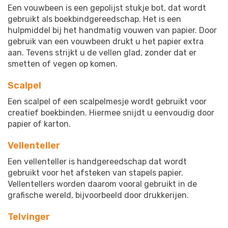
Een vouwbeen is een gepolijst stukje bot, dat wordt
Zwart
(1)
gebruikt als boekbindgereedschap. Het is een
hulpmiddel bij het handmatig vouwen van papier. Door
Apparaat
gebruik van een vouwbeen drukt u het papier extra
aan. Tevens strijkt u de vellen glad, zonder dat er
Papier
(2)
smetten of vegen op komen.
Scalpel
Diameter buiten
Een scalpel of een scalpelmesje wordt gebruikt voor
creatief boekbinden. Hiermee snijdt u eenvoudig door
papier of karton.
Vellenteller
Materiaal
Een vellenteller is handgereedschap dat wordt
Bot
(4)
gebruikt voor het afsteken van stapels papier.
Diversen
(1)
Vellentellers worden daarom vooral gebruikt in de
Hout
(1)
grafische wereld, bijvoorbeeld door drukkerijen.
Metaal
(4)
Rubber
(5)
Telvinger
Staal
(1)