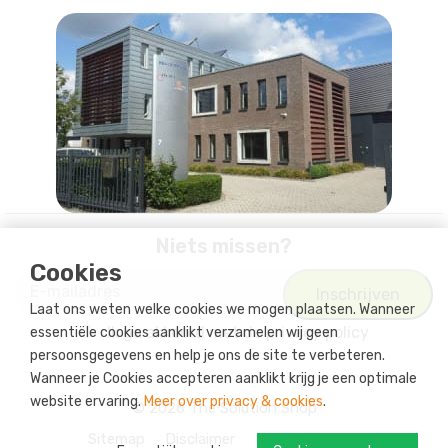
Niets missen?
Cookies
Laat ons weten welke cookies we mogen plaatsen. Wanneer
Ik ga akkoord met
de privacy policy
essentiële cookies aanklikt verzamelen wij geen
persoonsgegevens en help je ons de site te verbeteren.
Wanneer je Cookies accepteren aanklikt krijg je een optimale
website ervaring.
Meer over privacy & cookies
.
© 2026 The Solution Shop
Sitemap
Disclaimer
Privacy Policy