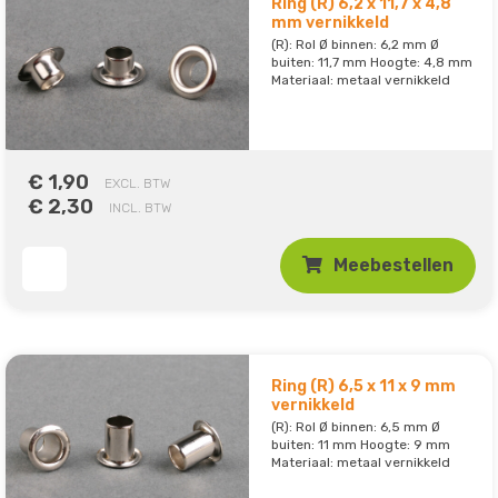
Ring (R) 6,2 x 11,7 x 4,8
mm vernikkeld
(R): Rol Ø binnen: 6,2 mm Ø
buiten: 11,7 mm Hoogte: 4,8 mm
Materiaal: metaal vernikkeld
€ 1,90
EXCL. BTW
€ 2,30
INCL. BTW
Meebestellen
Ring (R) 6,5 x 11 x 9 mm
vernikkeld
(R): Rol Ø binnen: 6,5 mm Ø
buiten: 11 mm Hoogte: 9 mm
Materiaal: metaal vernikkeld