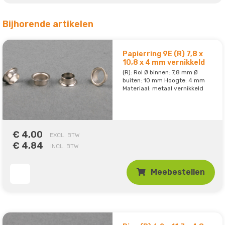
Bijhorende artikelen
Papierring 9E (R) 7,8 x
10,8 x 4 mm vernikkeld
(R): Rol Ø binnen: 7,8 mm Ø
buiten: 10 mm Hoogte: 4 mm
Materiaal: metaal vernikkeld
€ 4,00
EXCL. BTW
€ 4,84
INCL. BTW
Meebestellen