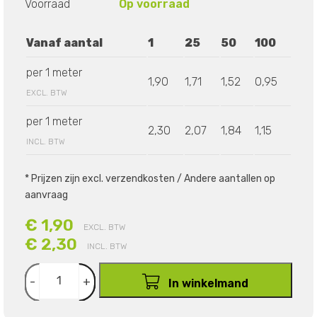
Voorraad
Op voorraad
Vanaf aantal
1
25
50
100
per 1 meter
1,90
1,71
1,52
0,95
EXCL. BTW
per 1 meter
2,30
2,07
1,84
1,15
INCL. BTW
* Prijzen zijn excl. verzendkosten / Andere aantallen op
aanvraag
€ 1,90
EXCL. BTW
€ 2,30
INCL. BTW
-
+
In winkelmand