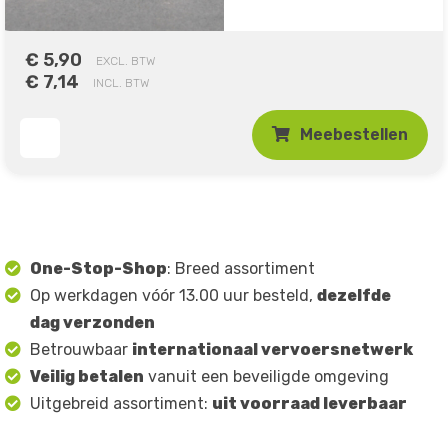
€ 5,90
EXCL. BTW
€ 7,14
INCL. BTW
Meebestellen
One-Stop-Shop
: Breed assortiment
Op werkdagen vóór 13.00 uur besteld,
dezelfde
dag verzonden
Betrouwbaar
internationaal vervoersnetwerk
Veilig betalen
vanuit een beveiligde omgeving
Uitgebreid assortiment:
uit voorraad leverbaar