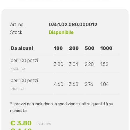
Art. no.
0351.02.080.000012
Stock
Disponibile
Da alcuni
100
200
500
1000
per 100 pezzi
3.80
3.04
2.28
1.52
ESCL. IVA
per 100 pezzi
4.60
3.68
2.76
1.84
INCL. IVA
* I prezzi non includono la spedizione / altre quantità su
richiesta
€ 3.80
ESCL. IVA