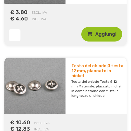
€ 3.80
ESCL. IVA
€ 4.60
INCL. IVA
Aggiungi
Testa del chiodo Ø testa
12 mm, placcato in
nickel
Testa del chiodo Testa Ø 12
mm Materiale: placcato nichel
In combinazione con tutte le
lunghezze di chiodo
€ 10.60
ESCL. IVA
€ 12.83
INCL. IVA