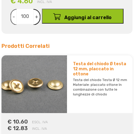
€ 4.60
INCL. IVA
-
+
Aggiungi al carrello
Prodotti Correlati
Testa del chiodo Ø testa
12 mm, placcato in
ottone
Testa del chiodo Testa Ø 12 mm
Materiale: placcato ottone In
combinazione con tutte le
lunghezze di chiodo
€ 10.60
ESCL. IVA
€ 12.83
INCL. IVA