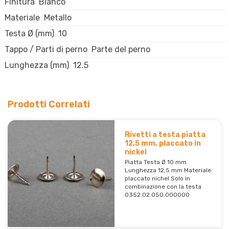
Finitura
Bianco
Materiale
Metallo
Testa Ø (mm)
10
Tappo / Parti di perno
Parte del perno
Lunghezza (mm)
12.5
Prodotti Correlati
Rivetti a testa piatta
12,5 mm, placcato in
nickel
Piatta Testa Ø 10 mm
Lunghezza 12,5 mm Materiale:
placcato nichel Solo in
combinazione con la testa
0352.02.050.000000