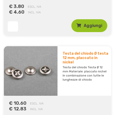
€ 3.80
ESCL. IVA
€ 4.60
INCL. IVA
Aggiungi
Testa del chiodo Ø testa
12 mm, placcato in
nickel
Testa del chiodo Testa Ø 12
mm Materiale: placcato nichel
In combinazione con tutte le
lunghezze di chiodo
€ 10.60
ESCL. IVA
€ 12.83
INCL. IVA