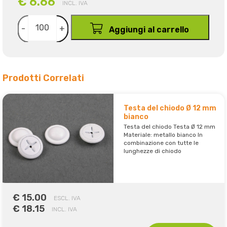
€ 6.66
INCL. IVA
-
+
Aggiungi al carrello
Prodotti Correlati
Testa del chiodo Ø 12 mm
bianco
Testa del chiodo Testa Ø 12 mm
Materiale: metallo bianco In
combinazione con tutte le
lunghezze di chiodo
€ 15.00
ESCL. IVA
€ 18.15
INCL. IVA