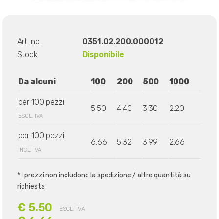
Art. no.
0351.02.200.000012
Stock
Disponibile
Da alcuni
100
200
500
1000
per 100 pezzi
5.50
4.40
3.30
2.20
ESCL. IVA
per 100 pezzi
6.66
5.32
3.99
2.66
INCL. IVA
* I prezzi non includono la spedizione / altre quantità su
richiesta
€ 5.50
ESCL. IVA