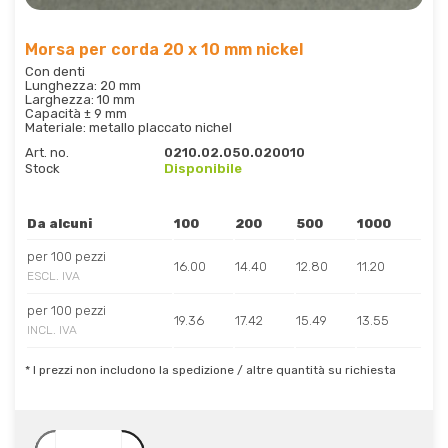
Morsa per corda 20 x 10 mm nickel
Con denti
Lunghezza: 20 mm
Larghezza: 10 mm
Capacità ± 9 mm
Materiale: metallo placcato nichel
Art. no.
0210.02.050.020010
Stock
Disponibile
Da alcuni
100
200
500
1000
per 100 pezzi
16.00
14.40
12.80
11.20
ESCL. IVA
per 100 pezzi
19.36
17.42
15.49
13.55
INCL. IVA
* I prezzi non includono la spedizione / altre quantità su richiesta