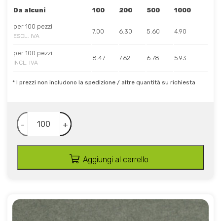
Da alcuni
100
200
500
1000
per 100 pezzi
7.00
6.30
5.60
4.90
ESCL. IVA
per 100 pezzi
8.47
7.62
6.78
5.93
INCL. IVA
* I prezzi non includono la spedizione / altre quantità su richiesta
-
+
Aggiungi al carrello