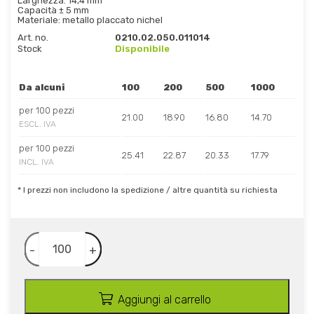
Larghezza: 14,4 mm
Capacità ± 5 mm
Materiale: metallo placcato nichel
Art. no.
0210.02.050.011014
Stock
Disponibile
Da alcuni
100
200
500
1000
per 100 pezzi
21.00
18.90
16.80
14.70
ESCL. IVA
per 100 pezzi
25.41
22.87
20.33
17.79
INCL. IVA
* I prezzi non includono la spedizione / altre quantità su richiesta
-
+
Aggiungi al carrello