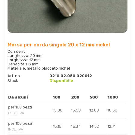
Morsa per corda singolo 20 x 12 mm nickel
Con denti
Lunghezza: 20 mm
Larghezza: 12 mm
Capacità ± 8 mm
Materiale: metallo placcato nichel
Art. no.
0210.02.050.020012
Stock
Disponibile
Da alcuni
100
200
500
1000
per 100 pezzi
15.00
13.50
12.00
10.50
ESCL. IVA
per 100 pezzi
18.15
16.34
14.52
12.71
INCL. IVA