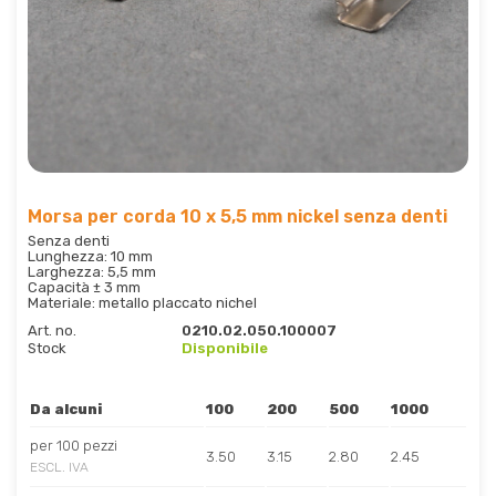
Morsa per corda 10 x 5,5 mm nickel senza denti
Senza denti
Lunghezza: 10 mm
Larghezza: 5,5 mm
Capacità ± 3 mm
Materiale: metallo placcato nichel
Art. no.
0210.02.050.100007
Stock
Disponibile
Da alcuni
100
200
500
1000
per 100 pezzi
3.50
3.15
2.80
2.45
ESCL. IVA