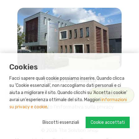
Cookies
Facci sapere quali cookie possiamo inserire. Quando clicca
Tienimi informato
su 'Cookie essenziali', non raccogliamo dati personali e ci
aiuta a migliorare il sito. Quando clicchi su 'Accetta i cookie'
avrai un'esperienza ottimale del sito. Maggiori
informazioni
Accetto
l'informativa sulla privacy
su privacy e cookie
.
Biscotti essenziali
Cookie accettati
© 2026 The Solution Shop