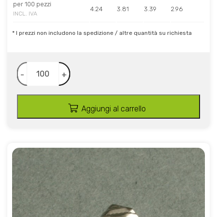
per 100 pezzi
4.24
3.81
3.39
2.96
INCL. IVA
* I prezzi non includono la spedizione / altre quantità su richiesta
-
+
Aggiungi al carrello