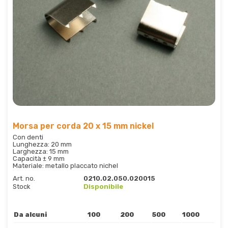
Morsa per corda 20 x 15 mm nickel
Con denti
Lunghezza: 20 mm
Larghezza: 15 mm
Capacità ± 9 mm
Materiale: metallo placcato nichel
Art. no.
0210.02.050.020015
Stock
Disponibile
Da alcuni
100
200
500
1000