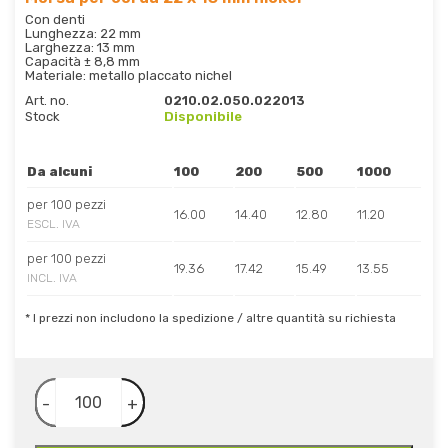
Con denti
Lunghezza: 22 mm
Larghezza: 13 mm
Capacità ± 8,8 mm
Materiale: metallo placcato nichel
Art. no.
0210.02.050.022013
Stock
Disponibile
Da alcuni
100
200
500
1000
per 100 pezzi
16.00
14.40
12.80
11.20
ESCL. IVA
per 100 pezzi
19.36
17.42
15.49
13.55
INCL. IVA
* I prezzi non includono la spedizione / altre quantità su richiesta
-
+