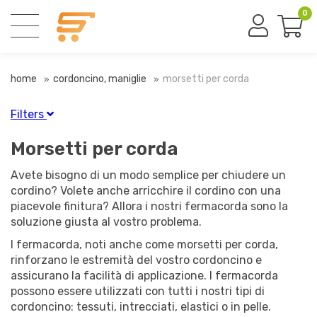
0
home
cordoncino, maniglie
morsetti per corda
Filters
Finitura
Morsetti per corda
Nichelato
(15)
Avete bisogno di un modo semplice per chiudere un
cordino? Volete anche arricchire il cordino con una
piacevole finitura? Allora i nostri fermacorda sono la
Materiale
soluzione giusta al vostro problema.
Metallo
(15)
I fermacorda, noti anche come morsetti per corda,
rinforzano le estremità del vostro cordoncino e
assicurano la facilità di applicazione. I fermacorda
possono essere utilizzati con tutti i nostri tipi di
cordoncino: tessuti, intrecciati, elastici o in pelle.