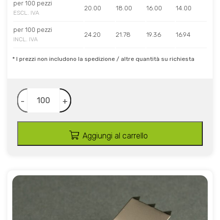
per 100 pezzi
20.00
18.00
16.00
14.00
ESCL. IVA
per 100 pezzi
24.20
21.78
19.36
16.94
INCL. IVA
* I prezzi non includono la spedizione / altre quantità su richiesta
-
+
Aggiungi al carrello