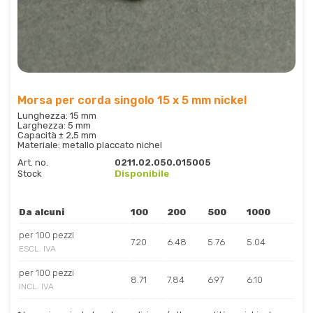
Morsa per corda singolo 15 x 5 mm nickel
Lunghezza: 15 mm
Larghezza: 5 mm
Capacità ± 2,5 mm
Materiale: metallo placcato nichel
Art. no.
0211.02.050.015005
Stock
Disponibile
Da alcuni
100
200
500
1000
per 100 pezzi
7.20
6.48
5.76
5.04
ESCL. IVA
per 100 pezzi
8.71
7.84
6.97
6.10
INCL. IVA