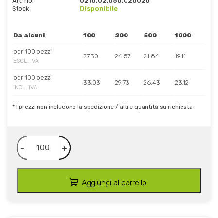
Art. no.
0210.02.050.020020
Stock
Disponibile
Da alcuni
100
200
500
1000
per 100 pezzi
27.30
24.57
21.84
19.11
ESCL. IVA
per 100 pezzi
33.03
29.73
26.43
23.12
INCL. IVA
* I prezzi non includono la spedizione / altre quantità su richiesta
-
+
Aggiungi al carrello