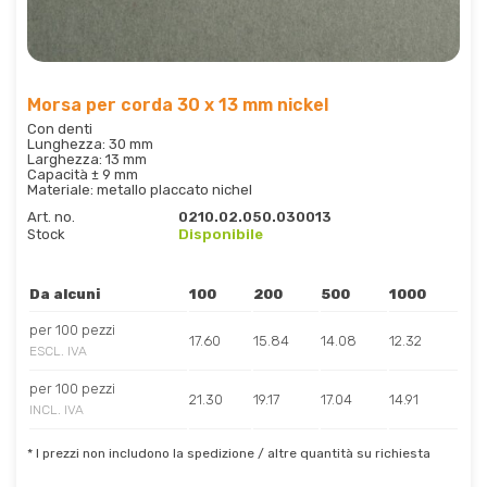
Morsa per corda 30 x 13 mm nickel
Con denti
Lunghezza: 30 mm
Larghezza: 13 mm
Capacità ± 9 mm
Materiale: metallo placcato nichel
Art. no.
0210.02.050.030013
Stock
Disponibile
Da alcuni
100
200
500
1000
per 100 pezzi
17.60
15.84
14.08
12.32
ESCL. IVA
per 100 pezzi
21.30
19.17
17.04
14.91
INCL. IVA
* I prezzi non includono la spedizione / altre quantità su richiesta