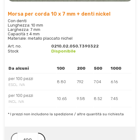
Morsa per corda 10 x 7 mm + denti nickel
Con denti
Lunghezza: 10 mm
Larghezza: 7 mm
Capacità ± 4 mm
Materiale: metallo placcato nichel
Art. no.
0210.02.050.T390322
Stock
Disponibile
Da alcuni
100
200
500
1000
per 100 pezzi
8.80
7.92
7.04
6.16
ESCL. IVA
per 100 pezzi
10.65
9.58
8.52
7.45
INCL. IVA
* I prezzi non includono la spedizione / altre quantità su richiesta