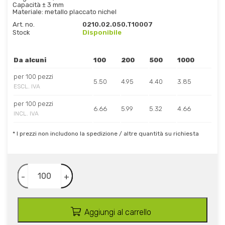
Capacità ± 3 mm
Materiale: metallo placcato nichel
Art. no.
0210.02.050.T10007
Stock
Disponibile
Da alcuni
100
200
500
1000
per 100 pezzi
5.50
4.95
4.40
3.85
ESCL. IVA
per 100 pezzi
6.66
5.99
5.32
4.66
INCL. IVA
* I prezzi non includono la spedizione / altre quantità su richiesta
-
+
Aggiungi al carrello