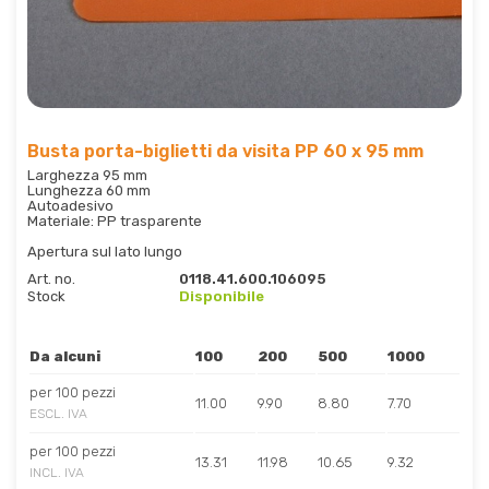
Busta porta-biglietti da visita PP 60 x 95 mm
Larghezza 95 mm
Lunghezza 60 mm
Autoadesivo
Materiale: PP trasparente
Apertura sul lato lungo
Art. no.
0118.41.600.106095
Stock
Disponibile
Da alcuni
100
200
500
1000
per 100 pezzi
11.00
9.90
8.80
7.70
ESCL. IVA
per 100 pezzi
13.31
11.98
10.65
9.32
INCL. IVA