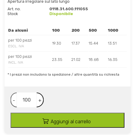
Apertura irregolare sul lato lungo
Art. no.
0118.31.600.111055
Stock
Disponibile
Da alcuni
100
200
500
1000
per 100 pezzi
19.30
17.37
15.44
13.51
ESCL. IVA
per 100 pezzi
23.35
21.02
18.68
16.35
INCL. IVA
* I prezzi non includono la spedizione / altre quantità su richiesta
-
+
Aggiungi al carrello