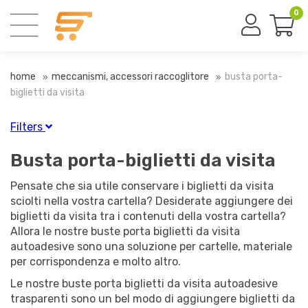
0
home
meccanismi, accessori raccoglitore
busta porta-
biglietti da visita
Filters
Finitura
Busta porta-biglietti da visita
Trasparente
(11)
Pensate che sia utile conservare i biglietti da visita
sciolti nella vostra cartella? Desiderate aggiungere dei
biglietti da visita tra i contenuti della vostra cartella?
Autoadesiva
Allora le nostre buste porta biglietti da visita
Autoadesivo
(10)
autoadesive sono una soluzione per cartelle, materiale
per corrispondenza e molto altro.
Apertura sul lato corto / lungo
Le nostre buste porta biglietti da visita autoadesive
trasparenti sono un bel modo di aggiungere biglietti da
Apertura laterale corta
(7)