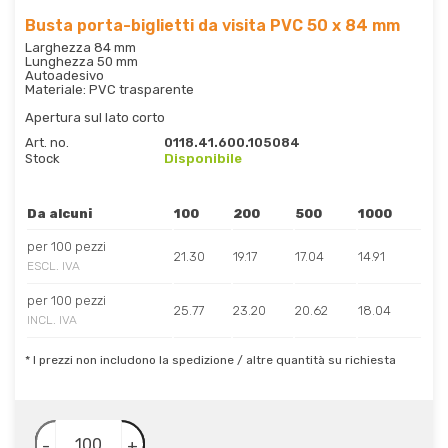
Busta porta-biglietti da visita PVC 50 x 84 mm
Larghezza 84 mm
Lunghezza 50 mm
Autoadesivo
Materiale: PVC trasparente
Apertura sul lato corto
Art. no.
0118.41.600.105084
Stock
Disponibile
Da alcuni
100
200
500
1000
per 100 pezzi
21.30
19.17
17.04
14.91
ESCL. IVA
per 100 pezzi
25.77
23.20
20.62
18.04
INCL. IVA
* I prezzi non includono la spedizione / altre quantità su richiesta
-
+