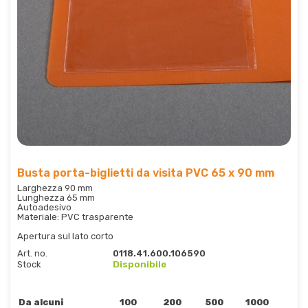
Busta porta-biglietti da visita PVC 65 x 90 mm
Larghezza 90 mm
Lunghezza 65 mm
Autoadesivo
Materiale: PVC trasparente
Apertura sul lato corto
Art. no.
0118.41.600.106590
Stock
Disponibile
Da alcuni
100
200
500
1000