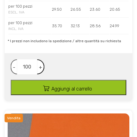
per 100 pezzi
29.50
26.55
23.60
20.65
ESCL. IVA
per 100 pezzi
35.70
32.13
28.56
24.99
INCL. IVA
* I prezzi non includono la spedizione / altre quantità su richiesta
-
+
Aggiungi al carrello
Vendita