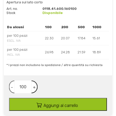
Apertura sul lato corto
Art. no.
0118.41.600.160100
Stock
Disponibile
Da alcuni
100
200
500
1000
per 100 pezzi
22.30
20.07
17.84
15.61
ESCL. IVA
per 100 pezzi
26.98
24.28
21.59
18.89
INCL. IVA
* I prezzi non includono la spedizione / altre quantità su richiesta
-
+
Aggiungi al carrello