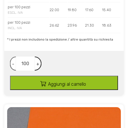
per 100 pezzi
22.00
19.80
17.60
15.40
ESCL. IVA
per 100 pezzi
26.62
23.96
21.30
18.63
INCL. IVA
* I prezzi non includono la spedizione / altre quantità su richiesta
-
+
Aggiungi al carrello