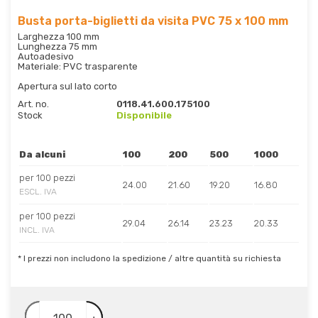
Busta porta-biglietti da visita PVC 75 x 100 mm
Larghezza 100 mm
Lunghezza 75 mm
Autoadesivo
Materiale: PVC trasparente
Apertura sul lato corto
Art. no.
0118.41.600.175100
Stock
Disponibile
Da alcuni
100
200
500
1000
per 100 pezzi
24.00
21.60
19.20
16.80
ESCL. IVA
per 100 pezzi
29.04
26.14
23.23
20.33
INCL. IVA
* I prezzi non includono la spedizione / altre quantità su richiesta