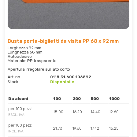
Busta porta-biglietti da visita PP 68 x 92 mm
Larghezza 92 mm
Lunghezza 68 mm
Autoadesivo
Materiale: PP trasparente
Apertura irregolare sul lato corto
Art. no.
0118.31.600.106892
Stock
Disponibile
Da alcuni
100
200
500
1000
per 100 pezzi
18.00
16.20
14.40
12.60
ESCL. IVA
per 100 pezzi
21.78
19.60
17.42
15.25
INCL. IVA