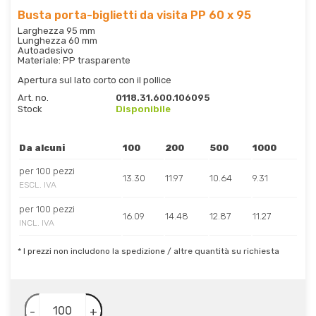
Busta porta-biglietti da visita PP 60 x 95
Larghezza 95 mm
Lunghezza 60 mm
Autoadesivo
Materiale: PP trasparente
Apertura sul lato corto con il pollice
Art. no.
0118.31.600.106095
Stock
Disponibile
Da alcuni
100
200
500
1000
per 100 pezzi
13.30
11.97
10.64
9.31
ESCL. IVA
per 100 pezzi
16.09
14.48
12.87
11.27
INCL. IVA
* I prezzi non includono la spedizione / altre quantità su richiesta
-
+