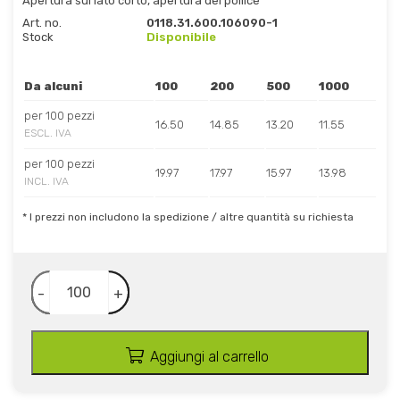
Apertura sul lato corto, apertura del pollice
Art. no.
0118.31.600.106090-1
Stock
Disponibile
Da alcuni
100
200
500
1000
per 100 pezzi
16.50
14.85
13.20
11.55
ESCL. IVA
per 100 pezzi
19.97
17.97
15.97
13.98
INCL. IVA
* I prezzi non includono la spedizione / altre quantità su richiesta
-
+
Aggiungi al carrello