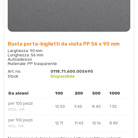
Busta porta-biglietti da visita PP 56 x 90 mm
Larghezza: 90 mm
Lunghezza: 56 mm
Autoadesivo
Materiale: PP trasparente
Art. no.
0118.71.600.005690
Stock
Disponibile
Da alcuni
100
200
500
1000
per 100 pezzi
10.50
9.45
8.40
7.35
ESCL. IVA
per 100 pezzi
12.71
11.43
10.16
8.89
INCL. IVA