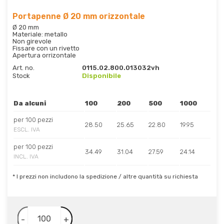
Portapenne Ø 20 mm orizzontale
Ø 20 mm
Materiale: metallo
Non girevole
Fissare con un rivetto
Apertura orrizontale
Art. no.
0115.02.800.013032vh
Stock
Disponibile
Da alcuni
100
200
500
1000
per 100 pezzi
28.50
25.65
22.80
19.95
ESCL. IVA
per 100 pezzi
34.49
31.04
27.59
24.14
INCL. IVA
* I prezzi non includono la spedizione / altre quantità su richiesta
-
+