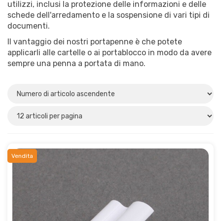
utilizzi, inclusi la protezione delle informazioni e delle
Autoadesiva
schede dell'arredamento e la sospensione di vari tipi di
Autoadesivo
(3)
documenti.
Non autoadesivo
(3)
Il vantaggio dei nostri portapenne è che potete
applicarli alle cartelle o ai portablocco in modo da avere
sempre una penna a portata di mano.
Materiale
Metallo
(5)
Plastica
(1)
Vendita