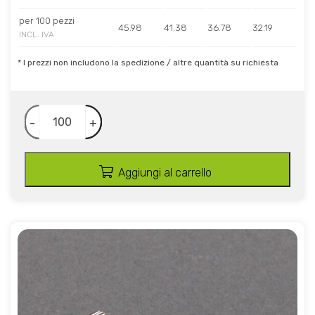
per 100 pezzi
45.98
41.38
36.78
32.19
INCL. IVA
* I prezzi non includono la spedizione / altre quantità su richiesta
-
+
Aggiungi al carrello