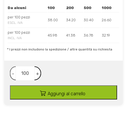
Da alcuni
100
200
500
1000
per 100 pezzi
38.00
34.20
30.40
26.60
ESCL. IVA
per 100 pezzi
45.98
41.38
36.78
32.19
INCL. IVA
* I prezzi non includono la spedizione / altre quantità su richiesta
-
+
Aggiungi al carrello