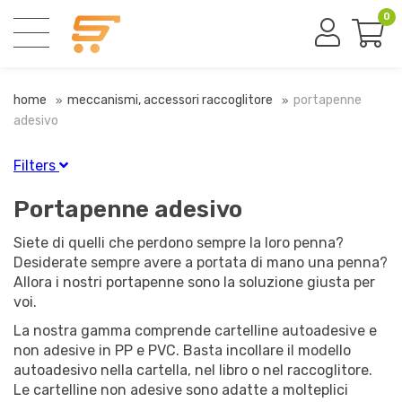
0
home
meccanismi, accessori raccoglitore
portapenne
adesivo
Filters
Finitura
Portapenne adesivo
Bianco
(1)
Siete di quelli che perdono sempre la loro penna?
Nichelato
(5)
Desiderate sempre avere a portata di mano una penna?
Allora i nostri portapenne sono la soluzione giusta per
voi.
Diametro
La nostra gamma comprende cartelline autoadesive e
non adesive in PP e PVC. Basta incollare il modello
autoadesivo nella cartella, nel libro o nel raccoglitore.
Le cartelline non adesive sono adatte a molteplici