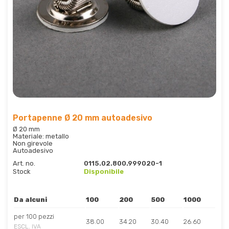
Portapenne Ø 20 mm autoadesivo
Ø 20 mm
Materiale: metallo
Non girevole
Autoadesivo
Art. no.
0115.02.800.999020-1
Stock
Disponibile
Da alcuni
100
200
500
1000
per 100 pezzi
38.00
34.20
30.40
26.60
ESCL. IVA