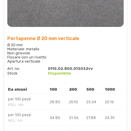
Portapenne Ø 20 mm verticale
Ø 20 mm
Materiale: metallo
Non girevole
Fissare con un rivetto
Apertura verticale
Art. no.
0115.02.800.013032vv
Stock
Disponibile
Da alcuni
100
200
500
1000
per 100 pezzi
28.80
25.92
23.04
20.16
ESCL. IVA
per 100 pezzi
34.85
31.36
27.88
24.39
INCL. IVA