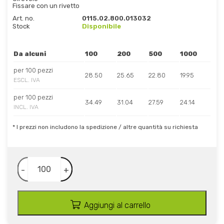
Fissare con un rivetto
Art. no.
0115.02.800.013032
Stock
Disponibile
Da alcuni
100
200
500
1000
per 100 pezzi
28.50
25.65
22.80
19.95
ESCL. IVA
per 100 pezzi
34.49
31.04
27.59
24.14
INCL. IVA
* I prezzi non includono la spedizione / altre quantità su richiesta
-
+
Aggiungi al carrello