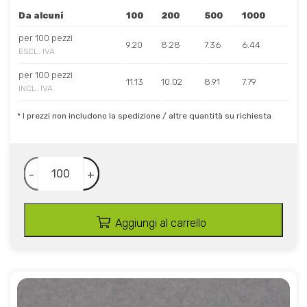
Da alcuni
100
200
500
1000
per 100 pezzi
9.20
8.28
7.36
6.44
ESCL. IVA
per 100 pezzi
11.13
10.02
8.91
7.79
INCL. IVA
* I prezzi non includono la spedizione / altre quantità su richiesta
-
+
Aggiungi al carrello