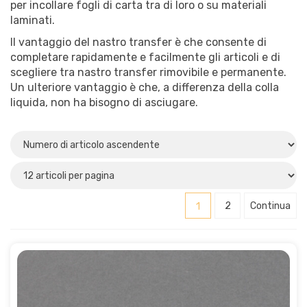
per incollare fogli di carta tra di loro o su materiali
Permanente
(5)
laminati.
Rimovibile
(5)
Il vantaggio del nastro transfer è che consente di
completare rapidamente e facilmente gli articoli e di
Apparato per
scegliere tra nastro transfer rimovibile e permanente.
Un ulteriore vantaggio è che, a differenza della colla
Tape
(2)
liquida, non ha bisogno di asciugare.
Con / senza rivestimento
Senza rivestimento
(12)
Materiale
1
2
Continua
Acrilato
(12)
Plastica
(3)