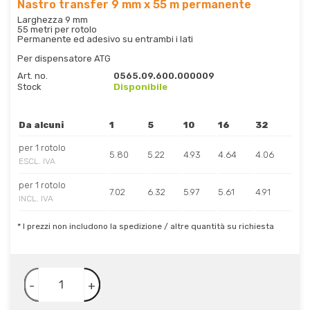
Nastro transfer 9 mm x 55 m permanente
Larghezza 9 mm
55 metri per rotolo
Permanente ed adesivo su entrambi i lati
Per dispensatore ATG
Art. no.
0565.09.600.000009
Stock
Disponibile
Da alcuni
1
5
10
16
32
per 1 rotolo
5.80
5.22
4.93
4.64
4.06
ESCL. IVA
per 1 rotolo
7.02
6.32
5.97
5.61
4.91
INCL. IVA
* I prezzi non includono la spedizione / altre quantità su richiesta
-
+