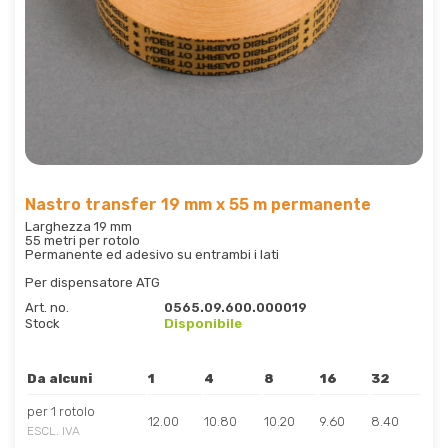
Nastro transfer 19 mm x 55 m permanente
Larghezza 19 mm
55 metri per rotolo
Permanente ed adesivo su entrambi i lati
Per dispensatore ATG
Art. no.
0565.09.600.000019
Stock
Disponibile
Da alcuni
1
4
8
16
32
per 1 rotolo
12.00
10.80
10.20
9.60
8.40
ESCL. IVA