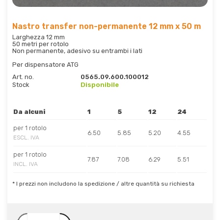
Nastro transfer non-permanente 12 mm x 50 m
Larghezza 12 mm
50 metri per rotolo
Non permanente, adesivo su entrambi i lati
Per dispensatore ATG
Art. no.
0565.09.600.100012
Stock
Disponibile
Da alcuni
1
5
12
24
per 1 rotolo
6.50
5.85
5.20
4.55
ESCL. IVA
per 1 rotolo
7.87
7.08
6.29
5.51
INCL. IVA
* I prezzi non includono la spedizione / altre quantità su richiesta