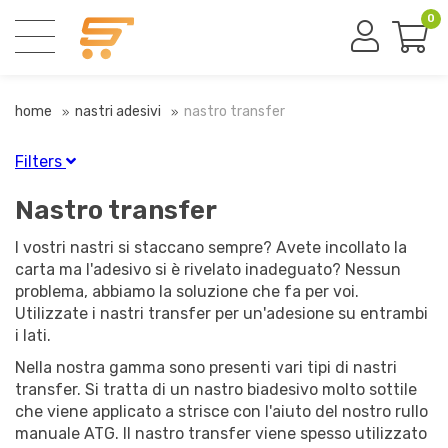
0
home
nastri adesivi
nastro transfer
Filters
Finitura
Nastro transfer
Giallo
(1)
I vostri nastri si staccano sempre? Avete incollato la
Trasparente
(14)
carta ma l'adesivo si è rivelato inadeguato? Nessun
problema, abbiamo la soluzione che fa per voi.
Utilizzate i nastri transfer per un'adesione su entrambi
Autoadesiva
i lati.
Autoadesivo
(14)
Nella nostra gamma sono presenti vari tipi di nastri
transfer. Si tratta di un nastro biadesivo molto sottile
Forza
che viene applicato a strisce con l'aiuto del nostro rullo
manuale ATG. Il nastro transfer viene spesso utilizzato
Alto legame permanente
(4)