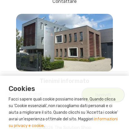
Contattare
Tienimi informato
Cookies
Facci sapere quali cookie possiamo inserire. Quando clicca
Accetto
l'informativa sulla privacy
su 'Cookie essenziali', non raccogliamo dati personali e ci
aiuta a migliorare il sito. Quando clicchi su 'Accetta i cookie'
avrai un'esperienza ottimale del sito. Maggiori
informazioni
su privacy e cookie
.
© 2026 The Solution Shop