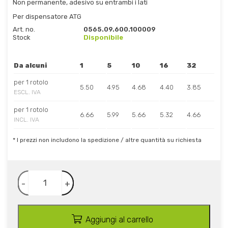
Non permanente, adesivo su entrambi i lati
Per dispensatore ATG
Art. no.
0565.09.600.100009
Stock
Disponibile
Da alcuni
1
5
10
16
32
per 1 rotolo
5.50
4.95
4.68
4.40
3.85
ESCL. IVA
per 1 rotolo
6.66
5.99
5.66
5.32
4.66
INCL. IVA
* I prezzi non includono la spedizione / altre quantità su richiesta
-
+
Aggiungi al carrello