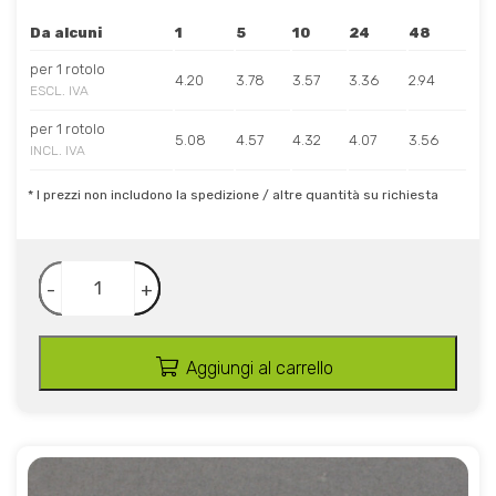
Da alcuni
1
5
10
24
48
per 1 rotolo
4.20
3.78
3.57
3.36
2.94
ESCL. IVA
per 1 rotolo
5.08
4.57
4.32
4.07
3.56
INCL. IVA
* I prezzi non includono la spedizione / altre quantità su richiesta
-
+
Aggiungi al carrello