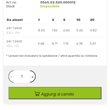
Art. no.
0565.02.500.000012
Stock
Disponibile
Da alcuni
1
2
5
10
20
per 1 pezzi
8.00
7.20
6.40
5.60
4.80
ESCL. IVA
per 1 pezzi
9.68
8.71
7.74
6.78
5.81
INCL. IVA
* I prezzi non includono la spedizione / altre quantità su richiesta
-
+
Aggiungi al carrello