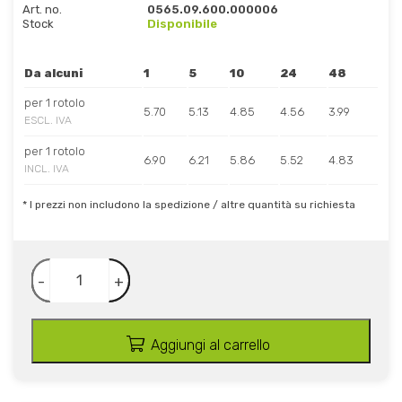
Art. no.
0565.09.600.000006
Stock
Disponibile
Da alcuni
1
5
10
24
48
per 1 rotolo
5.70
5.13
4.85
4.56
3.99
ESCL. IVA
per 1 rotolo
6.90
6.21
5.86
5.52
4.83
INCL. IVA
* I prezzi non includono la spedizione / altre quantità su richiesta
-
+
Aggiungi al carrello