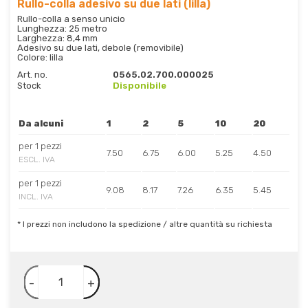
Rullo-colla adesivo su due lati (lilla)
Rullo-colla a senso unicio
Lunghezza: 25 metro
Larghezza: 8,4 mm
Adesivo su due lati, debole (removibile)
Colore: lilla
Art. no.
0565.02.700.000025
Stock
Disponibile
Da alcuni
1
2
5
10
20
per 1 pezzi
7.50
6.75
6.00
5.25
4.50
ESCL. IVA
per 1 pezzi
9.08
8.17
7.26
6.35
5.45
INCL. IVA
* I prezzi non includono la spedizione / altre quantità su richiesta
-
+