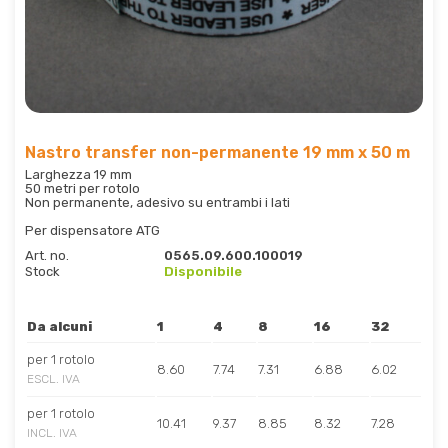
Nastro transfer non-permanente 19 mm x 50 m
Larghezza 19 mm
50 metri per rotolo
Non permanente, adesivo su entrambi i lati
Per dispensatore ATG
Art. no.
0565.09.600.100019
Stock
Disponibile
Da alcuni
1
4
8
16
32
per 1 rotolo
8.60
7.74
7.31
6.88
6.02
ESCL. IVA
per 1 rotolo
10.41
9.37
8.85
8.32
7.28
INCL. IVA