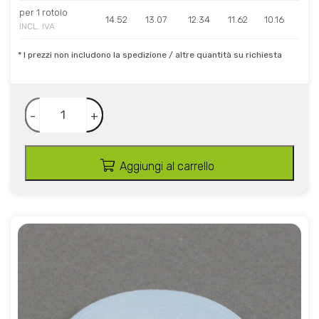
per 1 rotolo
14.52
13.07
12.34
11.62
10.16
INCL. IVA
* I prezzi non includono la spedizione / altre quantità su richiesta
-
+
Aggiungi al carrello