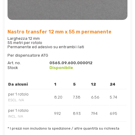
Nastro transfer 12 mm x 55 m permanente
Larghezza 12 mm
55 metri per rotolo
Permanente ed adesivo su entrambi i lati
Per dispensatore ATG
Art. no.
0565.09.600.000012
Stock
Disponibile
Da alcuni
1
5
12
24
per 1 rotolo
8.20
7.38
6.56
5.74
ESCL. IVA
per 1 rotolo
9.92
8.93
7.94
6.95
INCL. IVA
* I prezzi non includono la spedizione / altre quantità su richiesta