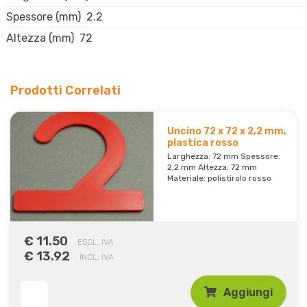
Spessore (mm)
2.2
Altezza (mm)
72
Prodotti Correlati
Uncino 72 x 72 x 2,2 mm,
plastica rosso
Larghezza: 72 mm Spessore:
2,2 mm Altezza: 72 mm
Materiale: polistirolo rosso
€ 11.50
ESCL. IVA
€ 13.92
INCL. IVA
Aggiungi