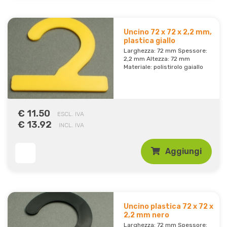
Uncino 72 x 72 x 2,2 mm,
plastica giallo
Larghezza: 72 mm Spessore:
2,2 mm Altezza: 72 mm
Materiale: polistirolo gaiallo
€ 11.50
ESCL. IVA
€ 13.92
INCL. IVA
Aggiungi
Uncino plastica 72 x 72 x
2,2 mm nero
Larghezza: 72 mm Spessore: