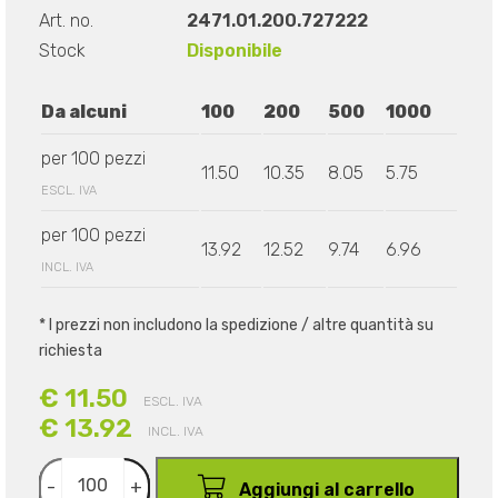
Art. no.
2471.01.200.727222
Stock
Disponibile
Da alcuni
100
200
500
1000
per 100 pezzi
11.50
10.35
8.05
5.75
ESCL. IVA
per 100 pezzi
13.92
12.52
9.74
6.96
INCL. IVA
* I prezzi non includono la spedizione / altre quantità su
richiesta
€ 11.50
ESCL. IVA
€ 13.92
INCL. IVA
-
+
Aggiungi al carrello