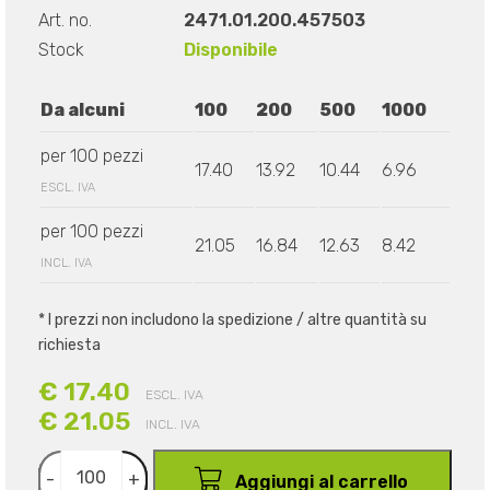
Art. no.
2471.01.200.457503
Stock
Disponibile
Da alcuni
100
200
500
1000
per 100 pezzi
17.40
13.92
10.44
6.96
ESCL. IVA
per 100 pezzi
21.05
16.84
12.63
8.42
INCL. IVA
* I prezzi non includono la spedizione / altre quantità su
richiesta
€ 17.40
ESCL. IVA
€ 21.05
INCL. IVA
-
+
Aggiungi al carrello