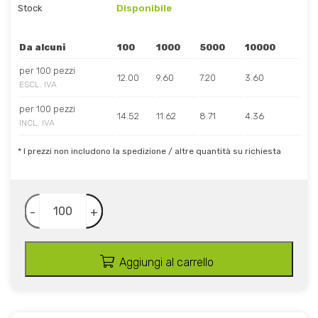
Stock
Disponibile
Da alcuni
100
1000
5000
10000
per 100 pezzi
12.00
9.60
7.20
3.60
ESCL. IVA
per 100 pezzi
14.52
11.62
8.71
4.36
INCL. IVA
* I prezzi non includono la spedizione / altre quantità su richiesta
-
+
Aggiungi al carrello