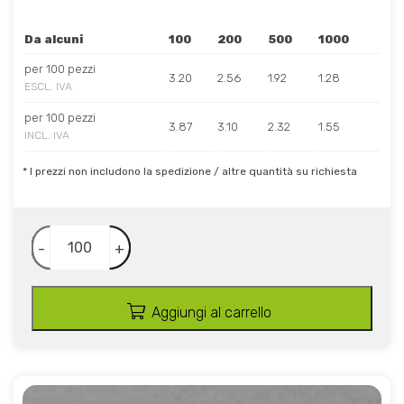
Da alcuni
100
200
500
1000
per 100 pezzi
3.20
2.56
1.92
1.28
ESCL. IVA
per 100 pezzi
3.87
3.10
2.32
1.55
INCL. IVA
* I prezzi non includono la spedizione / altre quantità su richiesta
-
+
Aggiungi al carrello