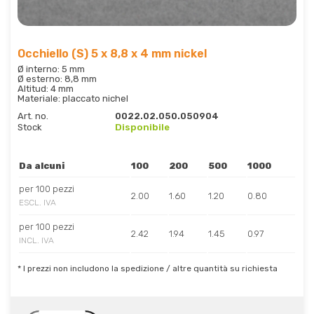
Occhiello (S) 5 x 8,8 x 4 mm nickel
Ø interno: 5 mm
Ø esterno: 8,8 mm
Altitud: 4 mm
Materiale: placcato nichel
Art. no.
0022.02.050.050904
Stock
Disponibile
Da alcuni
100
200
500
1000
per 100 pezzi
2.00
1.60
1.20
0.80
ESCL. IVA
per 100 pezzi
2.42
1.94
1.45
0.97
INCL. IVA
* I prezzi non includono la spedizione / altre quantità su richiesta