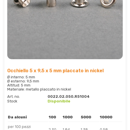
Occhiello 5 x 9,5 x 5 mm placcato in nickel
Ø interno: 5 mm
Ø esterno: 9,5 mm
Altitud: 5 mm
Materiale: metallo placcato in nickel
Art. no.
0022.02.050.R51004
Stock
Disponibile
Da alcuni
100
1000
5000
10000
per 100 pezzi
2.30
1.84
1.38
0.58