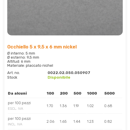
Occhiello 5 x 9,5 x 6 mm nickel
Ø interno: 5 mm
Ø esterno: 9,5 mm
Altitud: 6 mm
Materiale: placcato nichel
Art. no.
0022.02.050.050907
Stock
Disponibile
Da alcuni
100
200
500
1000
5000
per 100 pezzi
1.70
1.36
1.19
1.02
0.68
ESCL. IVA
per 100 pezzi
2.06
1.65
1.44
1.23
0.82
INCL. IVA