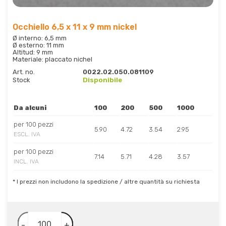
Occhiello 6,5 x 11 x 9 mm nickel
Ø interno: 6,5 mm
Ø esterno: 11 mm
Altitud: 9 mm
Materiale: placcato nichel
Art. no.
0022.02.050.081109
Stock
Disponibile
Da alcuni
100
200
500
1000
per 100 pezzi
5.90
4.72
3.54
2.95
ESCL. IVA
per 100 pezzi
7.14
5.71
4.28
3.57
INCL. IVA
* I prezzi non includono la spedizione / altre quantità su richiesta
-
+