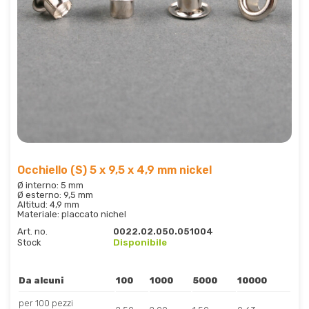
Occhiello (S) 5 x 9,5 x 4,9 mm nickel
Ø interno: 5 mm
Ø esterno: 9,5 mm
Altitud: 4,9 mm
Materiale: placcato nichel
Art. no.
0022.02.050.051004
Stock
Disponibile
Da alcuni
100
1000
5000
10000
per 100 pezzi