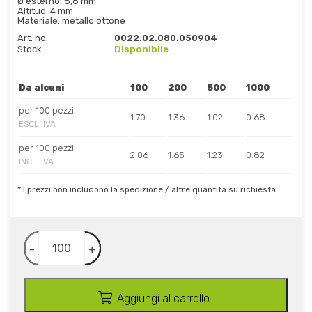
Ø esterno: 8,8 mm
Altitud: 4 mm
Materiale: metallo ottone
Art. no.
0022.02.080.050904
Stock
Disponibile
Da alcuni
100
200
500
1000
per 100 pezzi
1.70
1.36
1.02
0.68
ESCL. IVA
per 100 pezzi
2.06
1.65
1.23
0.82
INCL. IVA
* I prezzi non includono la spedizione / altre quantità su richiesta
-
+
Aggiungi al carrello