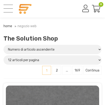
0
home
negozio web
The Solution Shop
1
2
...
169
Continua