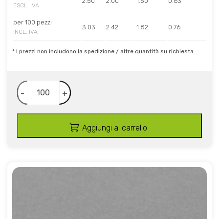
2.50
2.00
1.50
0.63
ESCL. IVA
per 100 pezzi
3.03
2.42
1.82
0.76
INCL. IVA
* I prezzi non includono la spedizione / altre quantità su richiesta
-
+
Aggiungi al carrello