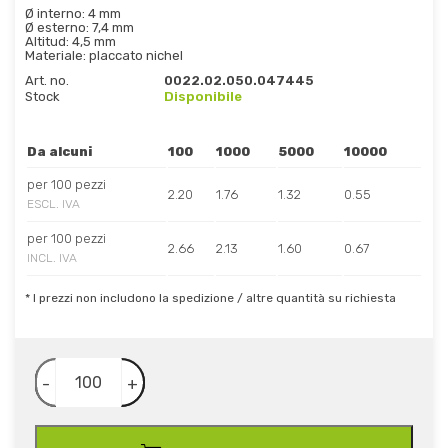
Ø interno: 4 mm
Ø esterno: 7,4 mm
Altitud: 4,5 mm
Materiale: placcato nichel
Art. no.
0022.02.050.047445
Stock
Disponibile
Da alcuni
100
1000
5000
10000
per 100 pezzi
2.20
1.76
1.32
0.55
ESCL. IVA
per 100 pezzi
2.66
2.13
1.60
0.67
INCL. IVA
* I prezzi non includono la spedizione / altre quantità su richiesta
-
+