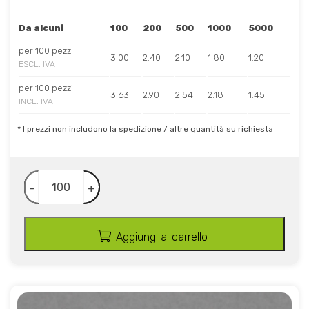
Da alcuni
100
200
500
1000
5000
per 100 pezzi
3.00
2.40
2.10
1.80
1.20
ESCL. IVA
per 100 pezzi
3.63
2.90
2.54
2.18
1.45
INCL. IVA
* I prezzi non includono la spedizione / altre quantità su richiesta
-
+
Aggiungi al carrello