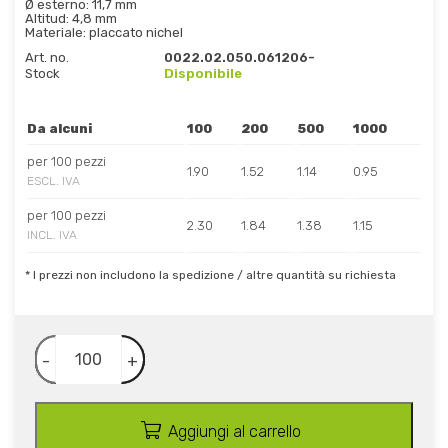
Ø esterno: 11,7 mm
Altitud: 4,8 mm
Materiale: placcato nichel
Art. no.
0022.02.050.061206-
Stock
Disponibile
Da alcuni
100
200
500
1000
per 100 pezzi
1.90
1.52
1.14
0.95
ESCL. IVA
per 100 pezzi
2.30
1.84
1.38
1.15
INCL. IVA
* I prezzi non includono la spedizione / altre quantità su richiesta
-
+
Aggiungi al carrello