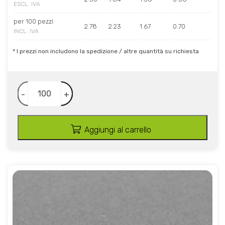
ESCL. IVA
per 100 pezzi
2.78
2.23
1.67
0.70
INCL. IVA
* I prezzi non includono la spedizione / altre quantità su richiesta
-
+
Aggiungi al carrello