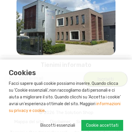
Tienimi informato
Cookies
Facci sapere quali cookie possiamo inserire. Quando clicca
Accetto
l'informativa sulla privacy
su 'Cookie essenziali', non raccogliamo dati personali e ci
aiuta a migliorare il sito. Quando clicchi su 'Accetta i cookie'
avrai un'esperienza ottimale del sito. Maggiori
informazioni
su privacy e cookie
.
© 2026 The Solution Shop
Mappa del sito
Disclaimer
Sicurezza e Privacy
Biscotti essenziali
Cookie accettati