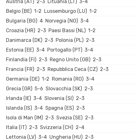
Austria (AT)
2-3
Lituania (LT)
3-4
Belgio (BE)
1-2
Lussemburgo (LU)
1-2
Bulgaria (BG)
4
Norvegia (NO)
3-4
Croazia (HR)
2-3
Paesi Bassi (NL)
1-2
Danimarca (DK)
2-3
Polonia (PL)
2-3
Estonia (EE)
3-4
Portogallo (PT)
3-4
Finlandia (FI)
2-3
Regno Unito (GB)
2-3
Francia (FR)
2-3
Repubblica Ceca (CZ)
2-3
Germania (DE)
1-2
Romania (RO)
3-4
Grecia (GR)
5-6
Slovacchia (SK)
2-3
Irlanda (IE)
3-4
Slovenia (SI)
2-3
Islanda (IS)
3-4
Spagna (ES)
2-3
Isola di Man (IM)
2-3
Svezia (SE)
2-3
Italia (IT)
2-3
Svizzeria (CH)
2-4
Lettonia (LV)
3-4
Ungheria (HU)
2-3