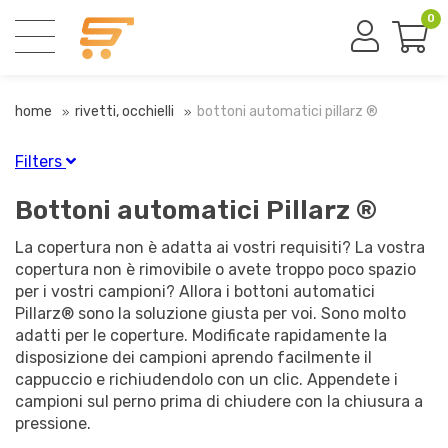
0
home
rivetti, occhielli
bottoni automatici pillarz ®
Filters
Finitura
Bottoni automatici Pillarz ®
Bianco
(7)
La copertura non è adatta ai vostri requisiti? La vostra
Nero
(7)
copertura non è rimovibile o avete troppo poco spazio
Nichelato
(7)
per i vostri campioni? Allora i bottoni automatici
Ottone placcato
(7)
Pillarz® sono la soluzione giusta per voi. Sono molto
adatti per le coperture. Modificate rapidamente la
disposizione dei campioni aprendo facilmente il
Materiale
cappuccio e richiudendolo con un clic. Appendete i
Metallo
(28)
campioni sul perno prima di chiudere con la chiusura a
pressione.