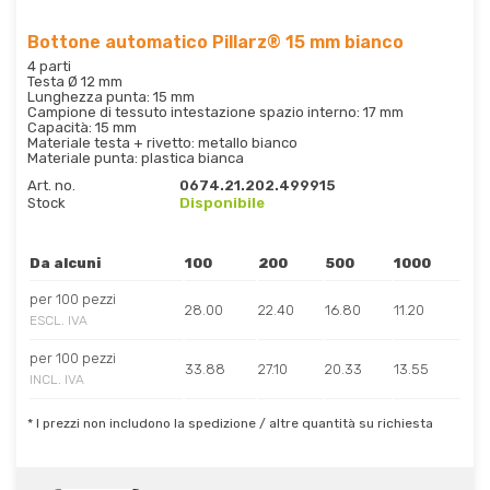
Bottone automatico Pillarz® 15 mm bianco
4 parti
Testa Ø 12 mm
Lunghezza punta: 15 mm
Campione di tessuto intestazione spazio interno: 17 mm
Capacità: 15 mm
Materiale testa + rivetto: metallo bianco
Materiale punta: plastica bianca
Art. no.
0674.21.202.499915
Stock
Disponibile
Da alcuni
100
200
500
1000
per 100 pezzi
28.00
22.40
16.80
11.20
ESCL. IVA
per 100 pezzi
33.88
27.10
20.33
13.55
INCL. IVA
* I prezzi non includono la spedizione / altre quantità su richiesta