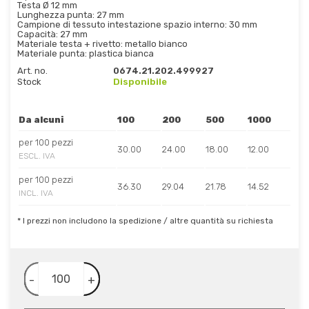
Testa Ø 12 mm
Lunghezza punta: 27 mm
Campione di tessuto intestazione spazio interno: 30 mm
Capacità: 27 mm
Materiale testa + rivetto: metallo bianco
Materiale punta: plastica bianca
Art. no.
0674.21.202.499927
Stock
Disponibile
Da alcuni
100
200
500
1000
per 100 pezzi
30.00
24.00
18.00
12.00
ESCL. IVA
per 100 pezzi
36.30
29.04
21.78
14.52
INCL. IVA
* I prezzi non includono la spedizione / altre quantità su richiesta
-
+