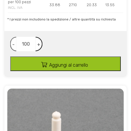
per 100 pezzi
33.88
27.10
20.33
13.55
INCL. IVA
* I prezzi non includono la spedizione / altre quantità su richiesta
-
+
Aggiungi al carrello