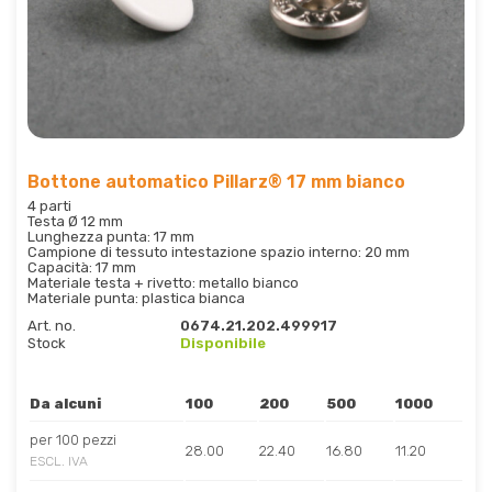
Bottone automatico Pillarz® 17 mm bianco
4 parti
Testa Ø 12 mm
Lunghezza punta: 17 mm
Campione di tessuto intestazione spazio interno: 20 mm
Capacità: 17 mm
Materiale testa + rivetto: metallo bianco
Materiale punta: plastica bianca
Art. no.
0674.21.202.499917
Stock
Disponibile
Da alcuni
100
200
500
1000
per 100 pezzi
28.00
22.40
16.80
11.20
ESCL. IVA