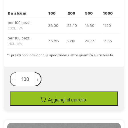
Da alcuni
100
200
500
1000
per 100 pezzi
28.00
22.40
16.80
11.20
ESCL. IVA
per 100 pezzi
33.88
27.10
20.33
13.55
INCL. IVA
* I prezzi non includono la spedizione / altre quantità su richiesta
-
+
Aggiungi al carrello