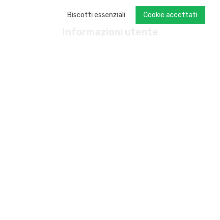
Biscotti essenziali
Cookie accettati
Informazioni utente
Informazioni su The Solution Shop
RSI
Modalità di pagamento
Resi
Spedizione
Il tuo account
Programma fedeltà: s-credits
Prodotti personalizzati
Contattare