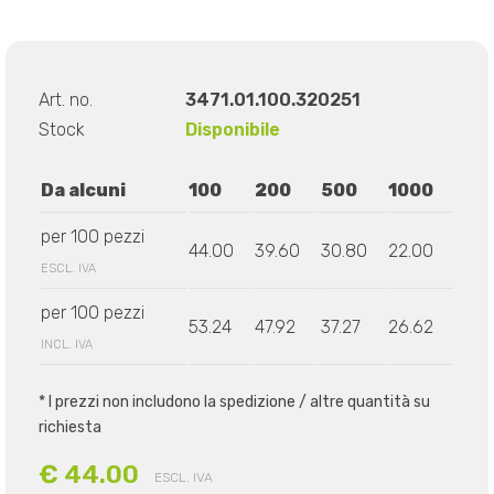
Art. no.
3471.01.100.320251
Stock
Disponibile
Da alcuni
100
200
500
1000
per 100 pezzi
44.00
39.60
30.80
22.00
ESCL. IVA
per 100 pezzi
53.24
47.92
37.27
26.62
INCL. IVA
* I prezzi non includono la spedizione / altre quantità su
richiesta
€ 44.00
ESCL. IVA