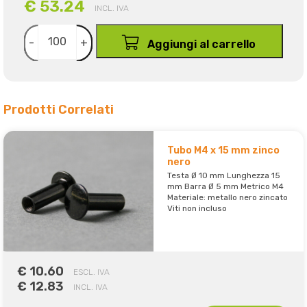
€ 53.24
INCL. IVA
-
+
Aggiungi al carrello
Prodotti Correlati
Tubo M4 x 15 mm zinco
nero
Testa Ø 10 mm Lunghezza 15
mm Barra Ø 5 mm Metrico M4
Materiale: metallo nero zincato
Viti non incluso
€ 10.60
ESCL. IVA
€ 12.83
INCL. IVA