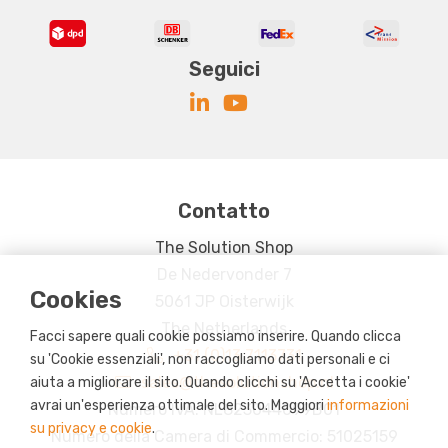
Seguici
Contatto
The Solution Shop
De Nedervonder 7
Cookies
5061 JP Oisterwijk
The Netherlands
Facci sapere quali cookie possiamo inserire. Quando clicca
+31 (0)13 7113731
su 'Cookie essenziali', non raccogliamo dati personali e ci
sales@thesolutionshop.nl
aiuta a migliorare il sito. Quando clicchi su 'Accetta i cookie'
avrai un'esperienza ottimale del sito. Maggiori
informazioni
Numero IVA: NL823044099B01
su privacy e cookie
.
Numero della Camera di Commercio: 51025159