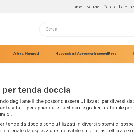
Home
Notizie
Conto
La mia 
Velcro, Magneti
Meccanismi, Accessori raccoglitore
i per tenda doccia
ndo degli anelli che possono essere utilizzati per diversi sis
te adatti per appendere facilmente grafici, materiale promo
umidi.
 per tende da doccia sono utilizzati in diversi sistemi di so
materiale da esposizione rimovibile su una rastrelliera o su