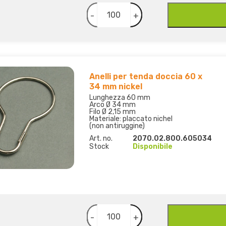
-
+
Anelli per tenda doccia 60 x
34 mm nickel
Lunghezza 60 mm
Arco Ø 34 mm
Filo Ø 2,15 mm
Materiale: placcato nichel
(non antiruggine)
Art. no.
2070.02.800.605034
Stock
Disponibile
-
+