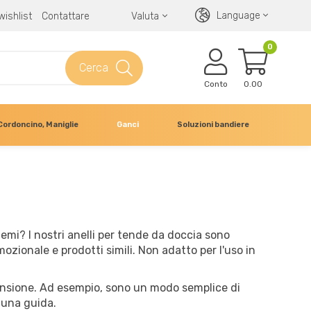
Language
wishlist
Contattare
Valuta
0
Cerca
Conto
0.00
Cordoncino, Maniglie
Ganci
Soluzioni bandiere
temi? I nostri anelli per tende da doccia sono
zionale e prodotti simili. Non adatto per l'uso in
spensione. Ad esempio, sono un modo semplice di
 una guida.