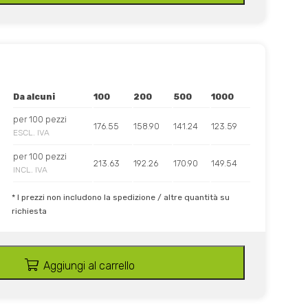
Da alcuni
100
200
500
1000
per 100 pezzi
176.55
158.90
141.24
123.59
ESCL. IVA
per 100 pezzi
213.63
192.26
170.90
149.54
INCL. IVA
* I prezzi non includono la spedizione / altre quantità su
richiesta
Aggiungi al carrello