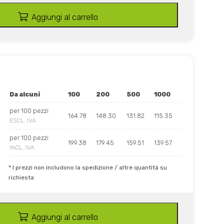
Aggiungi al carrello
Da alcuni
100
200
500
1000
per 100 pezzi
164.78
148.30
131.82
115.35
ESCL. IVA
per 100 pezzi
199.38
179.45
159.51
139.57
INCL. IVA
* I prezzi non includono la spedizione / altre quantità su
richiesta
Aggiungi al carrello