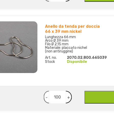
Anello da tenda per doccia
66 x 39 mm nickel
Lunghezza 66 mm
Arco Ø 39 mm
Filo Ø 2,15 mm
Materiale: placcato nichel
(non antiruggine)
Art. no.
2070.02.800.665039
Stock
Disponibile
-
+