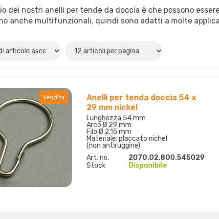
io dei nostri anelli per tende da doccia è che possono esse
no anche multifunzionali, quindi sono adatti a molte applica
Anelli per tenda doccia 54 x
Vendita
29 mm nickel
Lunghezza 54 mm
Arco Ø 29 mm
Filo Ø 2,15 mm
Materiale: placcato nichel
(non antiruggine)
Art. no.
2070.02.800.545029
Stock
Disponibile