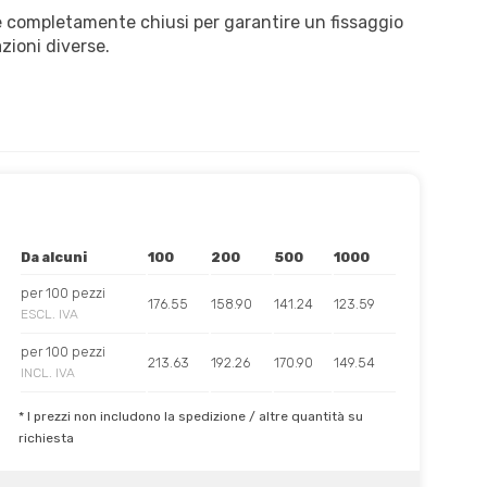
re completamente chiusi per garantire un fissaggio
zioni diverse.
Da alcuni
100
200
500
1000
per 100 pezzi
176.55
158.90
141.24
123.59
ESCL. IVA
per 100 pezzi
213.63
192.26
170.90
149.54
INCL. IVA
* I prezzi non includono la spedizione / altre quantità su
richiesta