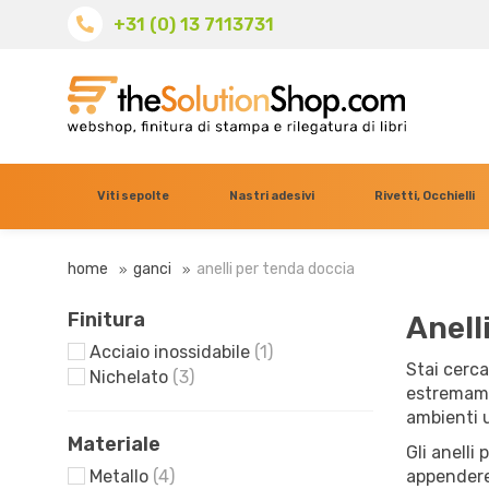
+31 (0) 13 7113731
Viti sepolte
Nastri adesivi
Rivetti, Occhielli
home
ganci
anelli per tenda doccia
Finitura
Anell
Acciaio inossidabile
(1)
Stai cerca
Nichelato
(3)
estremamen
ambienti 
Materiale
Gli anelli
Metallo
(4)
appendere 