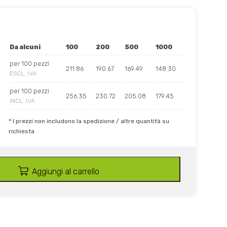
Da alcuni
100
200
500
1000
per 100 pezzi
211.86
190.67
169.49
148.30
ESCL. IVA
per 100 pezzi
256.35
230.72
205.08
179.45
INCL. IVA
* I prezzi non includono la spedizione / altre quantità su
richiesta
Aggiungi al carrello