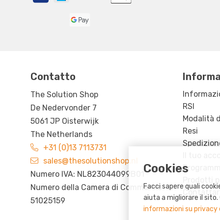
Contatto
Informa
Informazi
The Solution Shop
RSI
De Nedervonder 7
Modalità 
5061 JP Oisterwijk
Resi
The Netherlands
Spedizion
+31 (0)13 7113731
Il tuo acc
sales@thesolutionshop.nl
Cookies
Programma
Numero IVA: NL823044099B01
Prodotti p
Facci sapere quali cookie
Numero della Camera di Commercio:
Contattar
aiuta a migliorare il sit
51025159
informazioni su privacy 