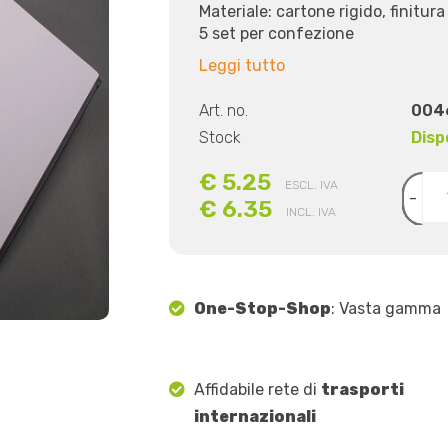
Materiale: cartone rigido, finitura 
5 set per confezione
Leggi tutto
Art. no.
004
Stock
Disp
€ 5.25
ESCL. IVA
-
€ 6.35
INCL. IVA
One-Stop-Shop
: Vasta gamma
Affidabile rete di
trasporti
internazionali