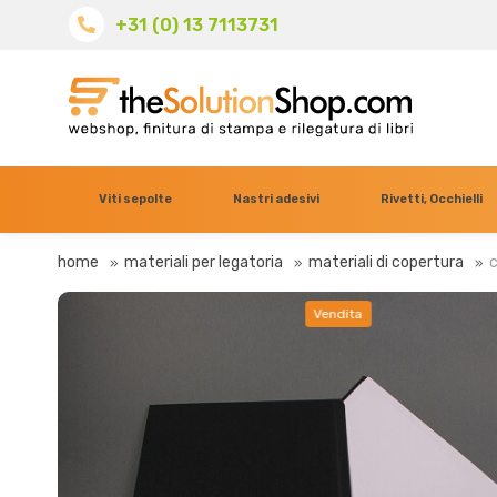
+31 (0) 13 7113731
Viti sepolte
Nastri adesivi
Rivetti, Occhielli
home
materiali per legatoria
materiali di copertura
c
Vendita