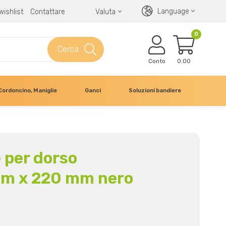
Language
wishlist
Contattare
Valuta
0
Cerca
Conto
0.00
Cordoncino, Maniglie
Ganci
Soluzioni bandiere
 per dorso
mm x 220 mm nero