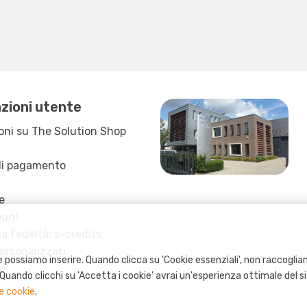
zioni utente
oni su The Solution Shop
di pagamento
e
ount
 fedeltà: s-credits
ersonalizzati
 possiamo inserire. Quando clicca su 'Cookie essenziali', non raccogliam
e
o. Quando clicchi su 'Accetta i cookie' avrai un'esperienza ottimale del s
e cookie
.