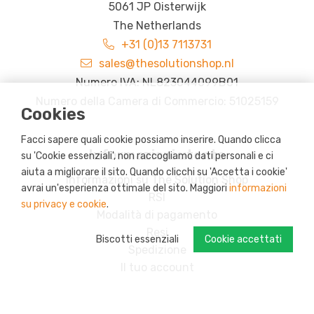
5061 JP Oisterwijk
The Netherlands
+31 (0)13 7113731
sales@thesolutionshop.nl
Numero IVA: NL823044099B01
Numero della Camera di Commercio: 51025159
Cookies
Facci sapere quali cookie possiamo inserire. Quando clicca
Informazioni utente
su 'Cookie essenziali', non raccogliamo dati personali e ci
aiuta a migliorare il sito. Quando clicchi su 'Accetta i cookie'
Informazioni su The Solution Shop
avrai un'esperienza ottimale del sito. Maggiori
informazioni
RSI
su privacy e cookie
.
Modalità di pagamento
Resi
Biscotti essenziali
Cookie accettati
Spedizione
Il tuo account
Programma fedeltà: s-credits
Prodotti personalizzati