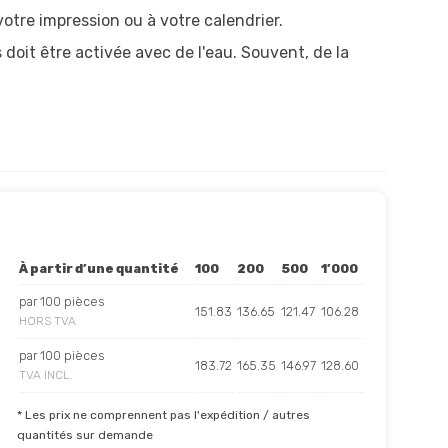
tre impression ou à votre calendrier.
doit être activée avec de l'eau. Souvent, de la
À partir d’une quantité
100
200
500
1’000
par 100 pièces
151.83
136.65
121.47
106.28
HORS TVA
par 100 pièces
183.72
165.35
146.97
128.60
TVA INCL.
* Les prix ne comprennent pas l'expédition / autres
quantités sur demande