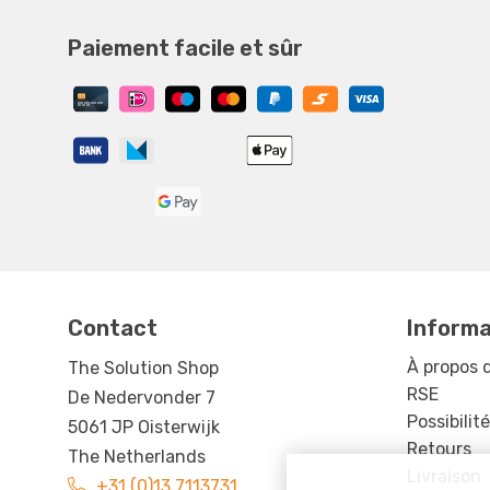
Paiement facile et sûr
Contact
Informat
À propos 
The Solution Shop
RSE
De Nedervonder 7
Possibilit
5061 JP Oisterwijk
Retours
The Netherlands
Livraison
+31 (0)13 7113731