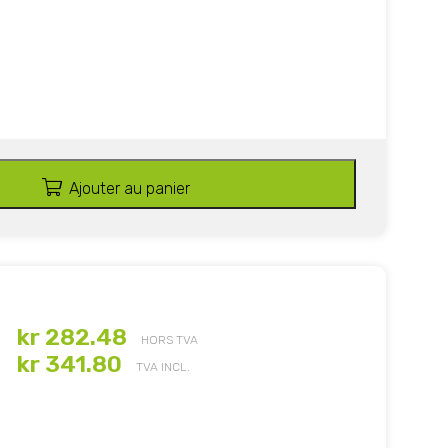
Ajouter au panier
kr 282.48
HORS TVA
kr 341.80
TVA INCL.