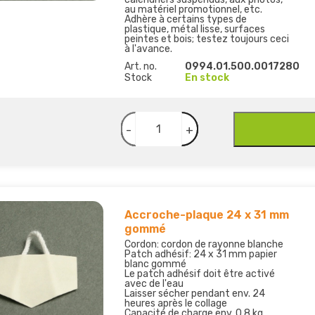
au matériel promotionnel, etc.
Adhère à certains types de
plastique, métal lisse, surfaces
peintes et bois; testez toujours ceci
à l'avance.
Art. no.
0994.01.500.0017280
Stock
En stock
-
+
Accroche-plaque 24 x 31 mm
gommé
Cordon: cordon de rayonne blanche
Patch adhésif: 24 x 31 mm papier
blanc gommé
Le patch adhésif doit être activé
avec de l'eau
Laisser sécher pendant env. 24
heures après le collage
Capacité de charge env. 0,8 kg