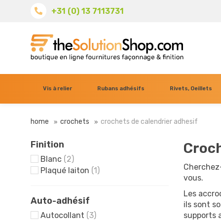
+31 (0) 13 7113731
Vis à relier
Rubans adhésifs
Rivets, Oeillets
home
crochets
crochets de calendrier adhesif
Finition
Croch
Blanc
(2)
Cherchez-
Plaqué laiton
(1)
vous.
Les accro
Auto-adhésif
ils sont 
Autocollant
(3)
supports 