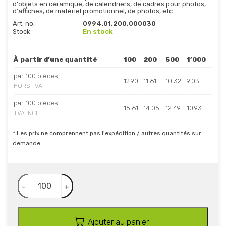
d'objets en céramique, de calendriers, de cadres pour photos,
d'affiches, de matériel promotionnel, de photos, etc.
Art. no.
0994.01.200.000030
Stock
En stock
À partir d’une quantité
100
200
500
1’000
par 100 pièces
12.90
11.61
10.32
9.03
HORS TVA
par 100 pièces
15.61
14.05
12.49
10.93
TVA INCL.
* Les prix ne comprennent pas l'expédition / autres quantités sur
demande
-
+
Ajouter au panier