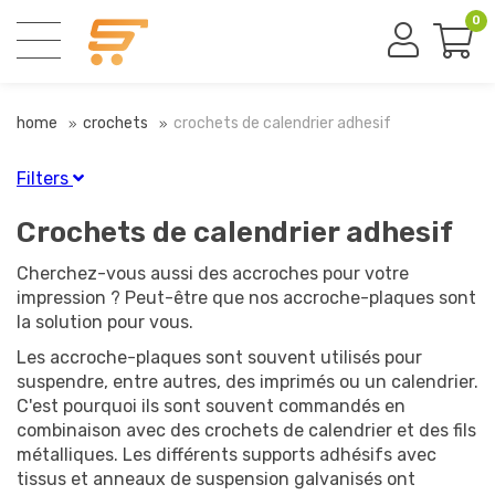
0
home
crochets
crochets de calendrier adhesif
Filters
Finition
Crochets de calendrier adhesif
Blanc
(2)
Cherchez-vous aussi des accroches pour votre
Plaqué laiton
(1)
impression ? Peut-être que nos accroche-plaques sont
la solution pour vous.
Auto-adhésif
Les accroche-plaques sont souvent utilisés pour
suspendre, entre autres, des imprimés ou un calendrier.
Autocollant
(3)
C'est pourquoi ils sont souvent commandés en
combinaison avec des crochets de calendrier et des fils
Diamètre
métalliques. Les différents supports adhésifs avec
tissus et anneaux de suspension galvanisés ont