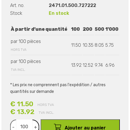
Art. no.
2471.01.500.727222
Stock
En stock
À partir d’une quantité
100
200
500
1’000
par 100 pièces
11.50
10.35
8.05
5.75
HORS TVA
par 100 pièces
13.92
12.52
9.74
6.96
TVA INCL.
* Les prix ne comprennent pas l'expédition / autres
quantités sur demande
€ 11.50
HORS TVA
€ 13.92
TVA INCL.
-
+
Ajouter au panier