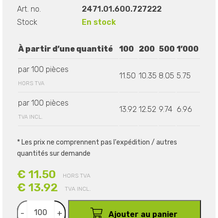
Art. no.
2471.01.600.727222
Stock
En stock
À partir d’une quantité
100
200
500
1’000
par 100 pièces
11.50
10.35
8.05
5.75
HORS TVA
par 100 pièces
13.92
12.52
9.74
6.96
TVA INCL.
* Les prix ne comprennent pas l'expédition / autres
quantités sur demande
€ 11.50
HORS TVA
€ 13.92
TVA INCL.
-
+
Ajouter au panier