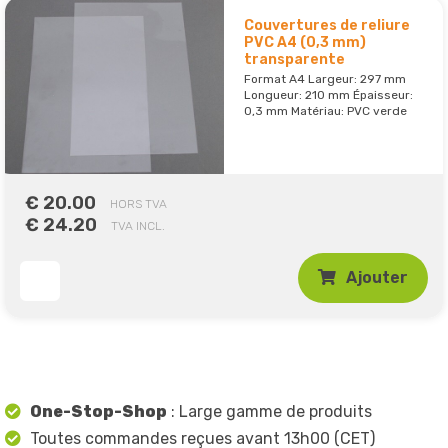
Couvertures de reliure
PVC A4 (0,3 mm)
transparente
Format A4 Largeur: 297 mm
Longueur: 210 mm Épaisseur:
0,3 mm Matériau: PVC verde
€ 20.00
HORS TVA
€ 24.20
TVA INCL.
Ajouter
One-Stop-Shop
: Large gamme de produits
Toutes commandes reçues avant 13h00 (CET)