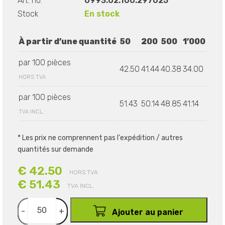
Art. no.
0993.02.100.297025
Stock
En stock
À partir d’une quantité
50
200
500
1’000
par 100 pièces
42.50
41.44
40.38
34.00
HORS TVA
par 100 pièces
51.43
50.14
48.85
41.14
TVA INCL.
* Les prix ne comprennent pas l'expédition / autres
quantités sur demande
€ 42.50
HORS TVA
€ 51.43
TVA INCL.
-
+
Ajouter au panier