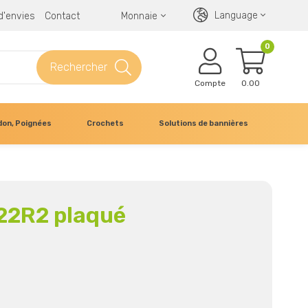
Language
 d'envies
Contact
Monnaie
0
Rechercher
Compte
0.00
don, Poignées
Crochets
Solutions de bannières
 22R2 plaqué