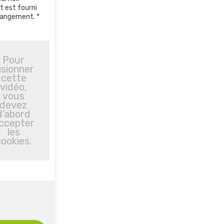
 est fourni
rangement. *
Pour
isionner
cette
vidéo,
vous
devez
d'abord
ccepter
les
cookies.