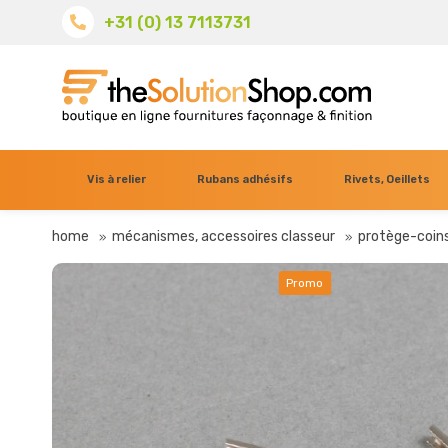
+31 (0) 13 7113731
Vis à relier
Rubans adhésifs
Rivets, Oeillets
home
mécanismes, accessoires classeur
protège-coin
Promo