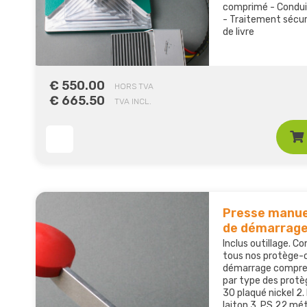
comprimé - Conduit
- Traitement sécur
de livre
€ 550.00
HORS TVA
€ 665.50
TVA INCL.
Presse manuell
de démarrag
Inclus outillage. C
tous nos protège-co
démarrage compre
par type des protèg
30 plaqué nickel 2.
laiton 3. PS 22 mét