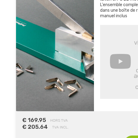
L'ensemble complet
dans une boîte de 
manuel inclus
v
a
€ 169.95
HORS TVA
€ 205.64
TVA INCL.