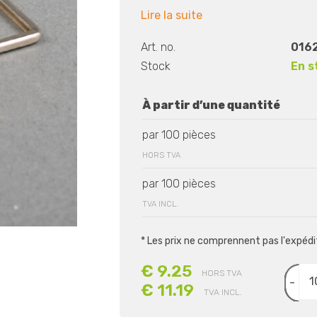
Lire la suite
Art. no.
0162
Stock
En s
À partir d’une quantité
par 100 pièces
HORS TVA
par 100 pièces
TVA INCL.
* Les prix ne comprennent pas l'expéd
€ 9.25
HORS TVA
-
€ 11.19
TVA INCL.