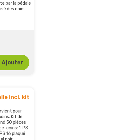
e par la pédale
isé des coins
Ajouter
e incl. kit
e
onvient pour
ins. Kit de
nd 50 pièces
e-coins: 1. PS
 PS 16 plaqué
al noir