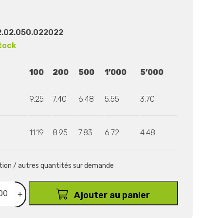
.02.050.022022
tock
100
200
500
1’000
5’000
9.25
7.40
6.48
5.55
3.70
11.19
8.95
7.83
6.72
4.48
ition / autres quantités sur demande
+
Ajouter au panier