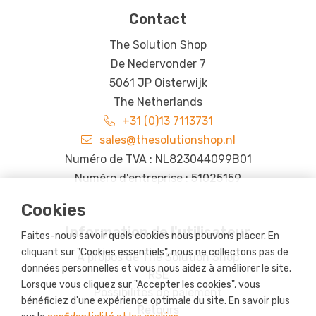
Contact
The Solution Shop
De Nedervonder 7
5061 JP Oisterwijk
The Netherlands
+31 (0)13 7113731
sales@thesolutionshop.nl
Numéro de TVA : NL823044099B01
Numéro d'entreprise : 51025159
Cookies
Information de l'utilisateur
Faites-nous savoir quels cookies nous pouvons placer. En
cliquant sur "Cookies essentiels", nous ne collectons pas de
À propos de The Solution Shop
données personnelles et vous nous aidez à améliorer le site.
RSE
Lorsque vous cliquez sur "Accepter les cookies", vous
Possibilités de paiement
bénéficiez d'une expérience optimale du site. En savoir plus
Retours