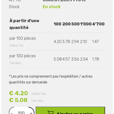
Stock
En stock
À partir d’une
100
200
500
1’000
4’700
quantité
par 100 pièces
4.20
3.78
2.94
2.10
1.47
HORS TVA
par 100 pièces
5.08
4.57
3.56
2.54
1.78
TVA INCL.
* Les prix ne comprennent pas l'expédition / autres
quantités sur demande
€ 4.20
HORS TVA
€ 5.08
TVA INCL.
-
+