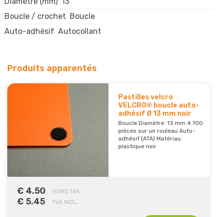
Diamètre (mm)
13
Boucle / crochet
Boucle
Auto-adhésif
Autocollant
Produits apparentés
Pastilles velcro
VELCRO® boucle auto-
adhésif Ø 13 mm noir
Boucle Diamètre: 13 mm 4.700
pièces sur un rouleau Auto-
adhésif (ATA) Matériau:
plastique noir
€ 4.50
HORS TVA
€ 5.45
TVA INCL.