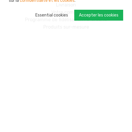
sur la
confidentialité et les cookies
.
Livraison
Votre compte
Essential cookies
Accepter les cookies
Programme de fidélisation : s-credits
Produits sur-mesure
Contact
Se tenir au courant