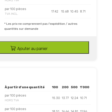
HORS TVA
par 100 pièces
17.42
15.68
10.45
8.71
TVA INCL.
* Les prix ne comprennent pas l'expédition / autres
quantités sur demande
Ajouter au panier
À partir d’une quantité
100
200
500
1’000
par 100 pièces
15.30
13.77
12.24
10.71
HORS TVA
par 100 pièces
18.51
16.66
14.81
12.96