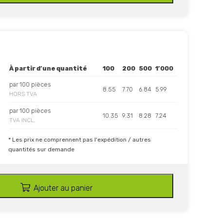
À partir d’une quantité
100
200
500
1’000
par 100 pièces
8.55
7.70
6.84
5.99
HORS TVA
par 100 pièces
10.35
9.31
8.28
7.24
TVA INCL.
* Les prix ne comprennent pas l'expédition / autres
quantités sur demande
Ajouter au panier