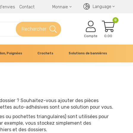
Language
 d'envies
Contact
Monnaie
0
Rechercher
Compte
0.00
don, Poignées
Crochets
Solutions de bannières
dossier ? Souhaitez-vous ajouter des pièces
hettes auto-adhésives sont une solution pour vous.
s ou pochettes triangulaires) sont utilisées pour
 Par exemple, vous stockez simplement des
iers et des dossiers.