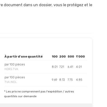
e document dans un dossier, vous le protégez et le
À partir d’une quantité
100
200
500
1’000
par 100 pièces
8.01
7.21
6.41
4.01
HORS TVA
par 100 pièces
9.69
8.72
7.75
4.85
TVA INCL.
* Les prix ne comprennent pas l'expédition / autres
quantités sur demande