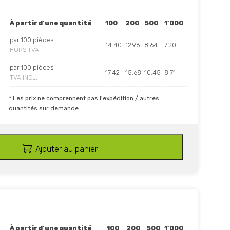
À partir d’une quantité
100
200
500
1’000
par 100 pièces
14.40
12.96
8.64
7.20
HORS TVA
par 100 pièces
17.42
15.68
10.45
8.71
TVA INCL.
* Les prix ne comprennent pas l'expédition / autres
quantités sur demande
Ajouter au panier
À partir d’une quantité
100
200
500
1’000