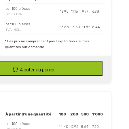
par 100 pièces
13.95
11.16
9.77
6.98
HORS TVA
par 100 pièces
16.88
13.50
11.82
8.44
TVA INCL.
* Les prix ne comprennent pas l'expédition / autres
quantités sur demande
Ajouter au panier
À partir d’une quantité
100
200
500
1’000
par 100 pièces
14.40
12.96
8.64
7.20