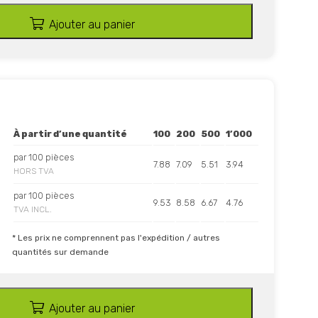
Ajouter au panier
À partir d’une quantité
100
200
500
1’000
par 100 pièces
7.88
7.09
5.51
3.94
HORS TVA
par 100 pièces
9.53
8.58
6.67
4.76
TVA INCL.
* Les prix ne comprennent pas l'expédition / autres
quantités sur demande
Ajouter au panier