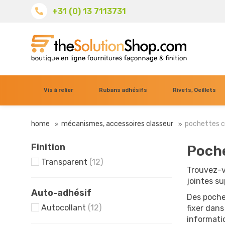
+31 (0) 13 7113731
Vis à relier
Rubans adhésifs
Rivets, Oeillets
home
mécanismes, accessoires classeur
pochettes co
Finition
Poche
Transparent
(12)
Trouvez-v
jointes s
Auto-adhésif
Des poche
Autocollant
(12)
fixer dan
informati