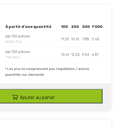
À partir d’une quantité
100
200
500
1’000
par 100 pièces
11.25
10.13
7.88
5.63
HORS TVA
par 100 pièces
13.61
12.25
9.53
6.81
TVA INCL.
* Les prix ne comprennent pas l'expédition / autres
quantités sur demande
Ajouter au panier