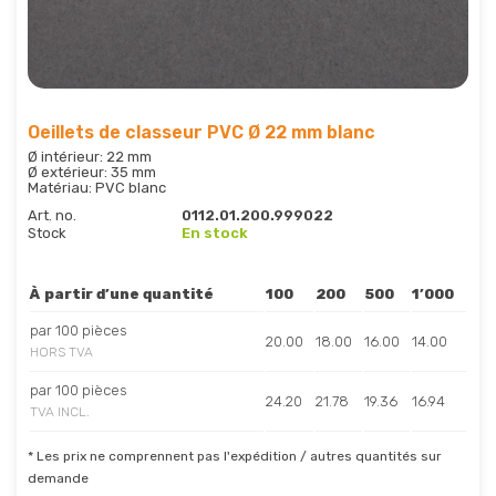
Oeillets de classeur PVC Ø 22 mm blanc
Ø intérieur: 22 mm
Ø extérieur: 35 mm
Matériau: PVC blanc
Art. no.
0112.01.200.999022
Stock
En stock
À partir d’une quantité
100
200
500
1’000
par 100 pièces
20.00
18.00
16.00
14.00
HORS TVA
par 100 pièces
24.20
21.78
19.36
16.94
TVA INCL.
* Les prix ne comprennent pas l'expédition / autres quantités sur
demande