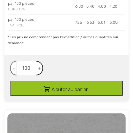
par 100 pièces
6.00
5.40
4.80
4.20
HORS TVA
par 100 pièces
7.26
6.53
5.81
5.08
TVA INCL.
* Les prix ne comprennent pas l'expédition / autres quantités sur
demande
-
+
Ajouter au panier