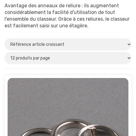
Avantage des anneaux de reliure : ils augmentent
considérablement la facilité d'utilisation de tout
l'ensemble du classeur. Grâce à ces reliures, le classeur
est facilement saisi sur une étagère.
Diamètre interieur (mm)
22
(2)
22.85
(5)
23
(1)
Matériau
Acier
(2)
Métal
(3)
Plastique
(5)