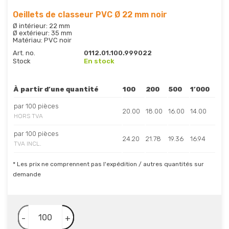
Oeillets de classeur PVC Ø 22 mm noir
Ø intérieur: 22 mm
Ø extérieur: 35 mm
Matériau: PVC noir
Art. no.
0112.01.100.999022
Stock
En stock
À partir d’une quantité
100
200
500
1’000
par 100 pièces
20.00
18.00
16.00
14.00
HORS TVA
par 100 pièces
24.20
21.78
19.36
16.94
TVA INCL.
* Les prix ne comprennent pas l'expédition / autres quantités sur
demande
-
+