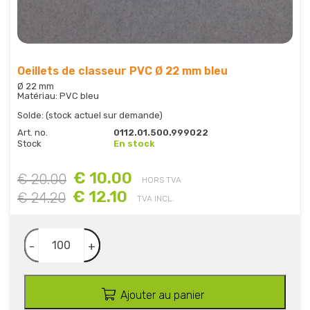
Oeillets de classeur PVC Ø 22 mm bleu
Ø 22 mm
Matériau: PVC bleu
Solde: (stock actuel sur demande)
Art. no.
0112.01.500.999022
Stock
En stock
€ 10.00
€ 20.00
HORS TVA
€ 12.10
€ 24.20
TVA INCL.
-
+
Ajouter au panier