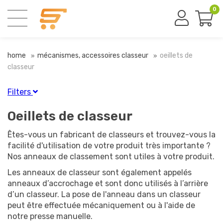
0
home
mécanismes, accessoires classeur
oeillets de
classeur
Filters
Finition
Oeillets de classeur
Blanc
(1)
Êtes-vous un fabricant de classeurs et trouvez-vous la
Bleu
(1)
facilité d'utilisation de votre produit très importante ?
Nickelé
(2)
Nos anneaux de classement sont utiles à votre produit.
Noir
(2)
Les anneaux de classeur sont également appelés
Rouge
(1)
anneaux d’accrochage et sont donc utilisés à l’arrière
Vert
(1)
d’un classeur. La pose de l'anneau dans un classeur
peut être effectuée mécaniquement ou à l'aide de
notre presse manuelle.
Diamètre