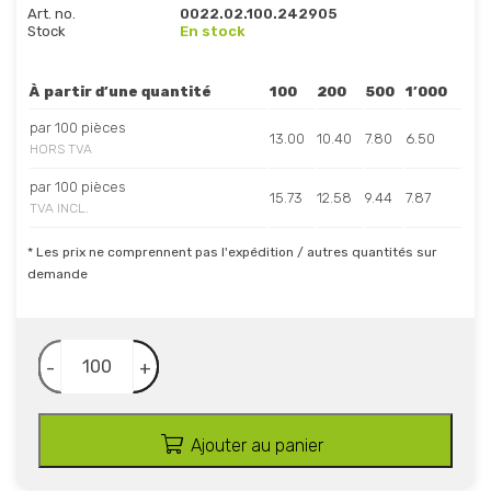
Art. no.
0022.02.100.242905
Stock
En stock
À partir d’une quantité
100
200
500
1’000
par 100 pièces
13.00
10.40
7.80
6.50
HORS TVA
par 100 pièces
15.73
12.58
9.44
7.87
TVA INCL.
* Les prix ne comprennent pas l'expédition / autres quantités sur
demande
-
+
Ajouter au panier