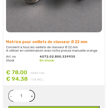
Matrice pour oeillets de classeur Ø 22 mm
Convient à tous les oeillets de classeur Ø 22 mm.
A utiliser en combinaison avec notre presse manuelle orange.
Art. no.
4072.02.800.339935
Stock
En stock
€ 78.00
HORS TVA
€ 94.38
TVA INCL.
-
+