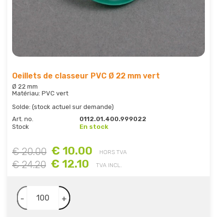
Oeillets de classeur PVC Ø 22 mm vert
Ø 22 mm
Matériau: PVC vert
Solde: (stock actuel sur demande)
Art. no.
0112.01.400.999022
Stock
En stock
€ 10.00
€ 20.00
HORS TVA
€ 12.10
€ 24.20
TVA INCL.
-
+