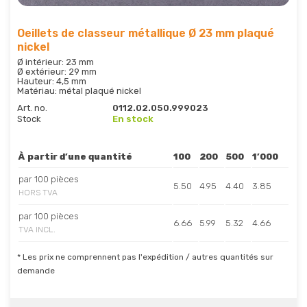
Oeillets de classeur métallique Ø 23 mm plaqué
nickel
Ø intérieur: 23 mm
Ø extérieur: 29 mm
Hauteur: 4,5 mm
Matériau: métal plaqué nickel
Art. no.
0112.02.050.999023
Stock
En stock
À partir d’une quantité
100
200
500
1’000
par 100 pièces
5.50
4.95
4.40
3.85
HORS TVA
par 100 pièces
6.66
5.99
5.32
4.66
TVA INCL.
* Les prix ne comprennent pas l'expédition / autres quantités sur
demande