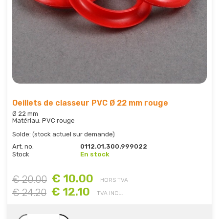
Oeillets de classeur PVC Ø 22 mm rouge
Ø 22 mm
Matériau: PVC rouge
Solde: (stock actuel sur demande)
Art. no.
0112.01.300.999022
Stock
En stock
€ 10.00
€ 20.00
HORS TVA
€ 12.10
€ 24.20
TVA INCL.