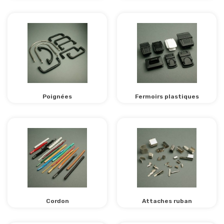
Poignées
Fermoirs plastiques
Cordon
Attaches ruban